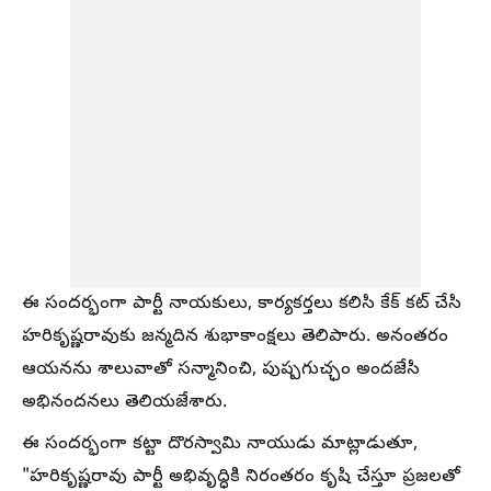
ఈ సందర్భంగా పార్టీ నాయకులు, కార్యకర్తలు కలిసి కేక్ కట్ చేసి
హరికృష్ణరావుకు జన్మదిన శుభాకాంక్షలు తెలిపారు. అనంతరం
ఆయనను శాలువాతో సన్మానించి, పుష్పగుచ్ఛం అందజేసి
అభినందనలు తెలియజేశారు.
ఈ సందర్భంగా కట్టా దొరస్వామి నాయుడు మాట్లాడుతూ,
"హరికృష్ణరావు పార్టీ అభివృద్ధికి నిరంతరం కృషి చేస్తూ ప్రజలతో