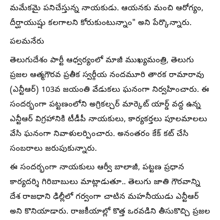
మమేకమై పనిచేస్తున్న నాయకుడు. ఆయనకు మంచి ఆరోగ్యం,
దీర్ఘాయుష్షు కలగాలని కోరుకుంటున్నాం" అని పేర్కొన్నారు.
పలమనేరు
తెలుగుదేశం పార్టీ ఆధ్వర్యంలో మాజీ ముఖ్యమంత్రి, తెలుగు
ప్రజల ఆత్మగౌరవ ప్రతీక స్వర్గీయ నందమూరి తారక రామారావు
(ఎన్టీఆర్) 103వ జయంతి వేడుకలు ఘనంగా నిర్వహించారు. ఈ
సందర్భంగా పట్టణంలోని అగ్రికల్చర్ మార్కెట్ యార్డ్ వద్ద ఉన్న
ఎన్టీఆర్ విగ్రహానికి టీడీపీ నాయకులు, కార్యకర్తలు పూలమాలలు
వేసి ఘనంగా నివాళులర్పించారు. అనంతరం కేక్ కట్ చేసి
సంబరాలు జరుపుకున్నారు.
ఈ సందర్భంగా నాయకులు ఆర్వీ బాలాజీ, పట్టణ ప్రధాన
కార్యదర్శి గిరిబాబులు మాట్లాడుతూ.. తెలుగు జాతి గౌరవాన్ని
దేశ రాజధాని ఢిల్లీలో గర్వంగా చాటిన మహనీయుడు ఎన్టీఆర్
అని కొనియాడారు. రాజకీయాల్లో కొత్త ఒరవడిని తీసుకొచ్చి ప్రజల