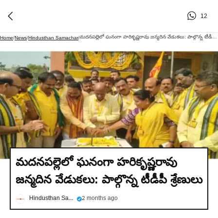
12
మదనపల్లెలో ఘనంగా హరికృష్ణరావు జన్మదిన వేడుకలు: పాల్గొన్న టీడీపీ శ్రేణులు
Home
/
News
/
Hindusthan Samachar
/
మదనపల్లెలో ఘనంగా హరికృష్ణరావు
జన్మదిన వేడుకలు: పాల్గొన్న టీడీపీ శ్రేణులు
Hindusthan Samachar
2 months ago