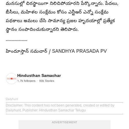
మనసుల్లో చిరస్థాయిగా నిలిచిపోయారని పేర్కొన్నారు. పేదలు,
బీసీలు, మహిళల సంక్షేమం కోసం ఎన్టీఆర్ ఎన్నో సంక్షేమ
పథకాలు అమలు చేసి సామాన్య ప్రజల హృదయాల్లో ప్రత్యేక
స్థానం సంపాదించుకున్నారని తెలిపారు.
---------------
హిందూస్తాన్ సమచార్ / SANDHYA PRASADA PV
Hindusthan Samachar
1.7k
followers
90k
Stories
Dailyhunt
Disclaimer
: This content has not been generated, created or edited by
Dailyhunt. Publisher: Hindusthan Samachar Telugu
ADVERTISEMENT