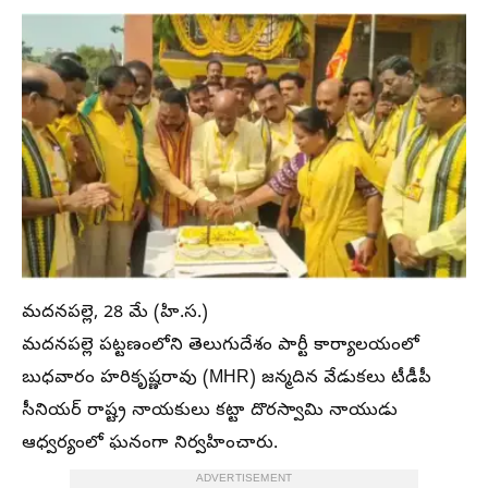
మదనపల్లె, 28 మే (హి.స.)
మదనపల్లె పట్టణంలోని తెలుగుదేశం పార్టీ కార్యాలయంలో
బుధవారం హరికృష్ణరావు (MHR) జన్మదిన వేడుకలు టీడీపీ
సీనియర్ రాష్ట్ర నాయకులు కట్టా దొరస్వామి నాయుడు
ఆధ్వర్యంలో ఘనంగా నిర్వహించారు.
ADVERTISEMENT