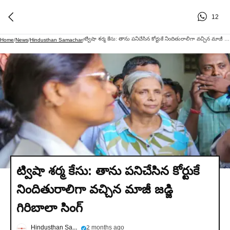
12
ట్విషా శర్మ కేసు: తాను పనిచేసిన కోర్టుకే నిందితురాలిగా వచ్చిన మాజీ జడ్జి గిరిబాలా సింగ్
Home
/
News
/
Hindusthan Samachar
/
ట్విషా శర్మ కేసు: తాను పనిచేసిన కోర్టుకే
నిందితురాలిగా వచ్చిన మాజీ జడ్జి
గిరిబాలా సింగ్
Hindusthan Samachar
2 months ago