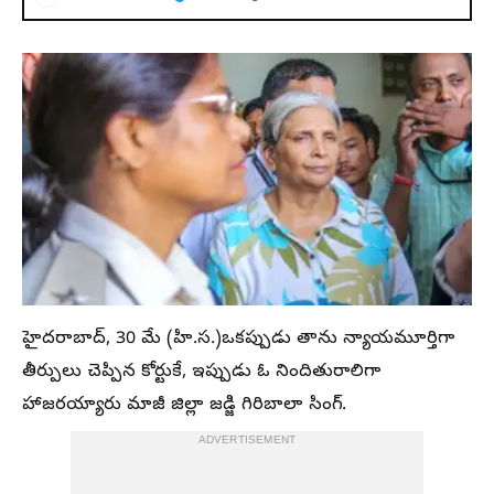
హైదరాబాద్, 30 మే (హి.స.)ఒకప్పుడు తాను న్యాయమూర్తిగా
తీర్పులు చెప్పిన కోర్టుకే, ఇప్పుడు ఓ నిందితురాలిగా
హాజరయ్యారు మాజీ జిల్లా జడ్జి గిరిబాలా సింగ్.
ADVERTISEMENT