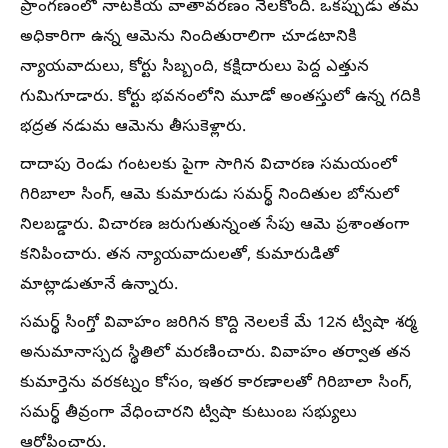
ప్రాంగణంలో నాటకీయ వాతావరణం నెలకొంది. ఒకప్పుడు తమ
అధికారిగా ఉన్న ఆమెను నిందితురాలిగా చూడటానికి
న్యాయవాదులు, కోర్టు సిబ్బంది, కక్షిదారులు పెద్ద ఎత్తున
గుమిగూడారు. కోర్టు భవనంలోని మూడో అంతస్తులో ఉన్న గదికి
భద్రత నడుమ ఆమెను తీసుకెళ్లారు.
దాదాపు రెండు గంటలకు పైగా సాగిన విచారణ సమయంలో
గిరిబాలా సింగ్, ఆమె కుమారుడు సమర్థ్ నిందితుల బోనులో
నిలబడ్డారు. విచారణ జరుగుతున్నంత సేపు ఆమె ప్రశాంతంగా
కనిపించారు. తన న్యాయవాదులతో, కుమారుడితో
మాట్లాడుతూనే ఉన్నారు.
సమర్థ్ సింగ్తో వివాహం జరిగిన కొద్ది నెలలకే మే 12న ట్విషా శర్మ
అనుమానాస్పద స్థితిలో మరణించారు. వివాహం తర్వాత తన
కుమార్తెను వరకట్నం కోసం, ఇతర కారణాలతో గిరిబాలా సింగ్,
సమర్థ్ తీవ్రంగా వేధించారని ట్విషా కుటుంబ సభ్యులు
ఆరోపించారు.