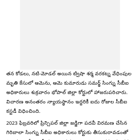
తన కోడలు, నటి-మోడల్ అయిన ట్విషా శర్మ వరకట్న వేధింపుల
మృతి కేసులో ఆమెను, ఆమె కుమారుడు సమర్థ్ సింగ్ను సీబీఐ
అధికారులు శుక్రవారం భోపాల్ జిల్లా కోర్టులో హాజరుపరిచారు.
విచారణ అనంతరం న్యాయస్థానం ఇద్దరికీ ఐదు రోజుల సీబీఐ
కస్టడీ విధించింది.
2023 ఫిబ్రవరిలో ప్రిన్సిపల్ జిల్లా జడ్జిగా పదవీ విరమణ చేసిన
గిరిబాలా సింగ్ను సీబీఐ అధికారులు కోర్టుకు తీసుకురావడంతో