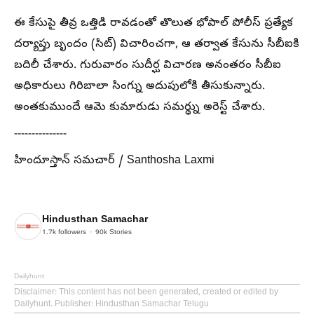
ఈ కేసుపై తీవ్ర ఒత్తిడి రావడంతో తొలుత భోపాల్ పోలీస్ ప్రత్యేక
దర్యాప్తు బృందం (సిట్) విచారించగా, ఆ తర్వాత కేసును సీబీఐకి
బదిలీ చేశారు. గురువారం సుదీర్ఘ విచారణ అనంతరం సీబీఐ
అధికారులు గిరిబాలా సింగ్ను అదుపులోకి తీసుకున్నారు.
అంతకుముందే ఆమె కుమారుడు సమర్థ్ను అరెస్ట్ చేశారు.
---------------
హిందూస్తాన్ సమచార్ / Santhosha Laxmi
Hindusthan Samachar
1.7k
followers
90k
Stories
Dailyhunt
Disclaimer
: This content has not been generated, created or edited by
Dailyhunt. Publisher: Hindusthan Samachar Telugu