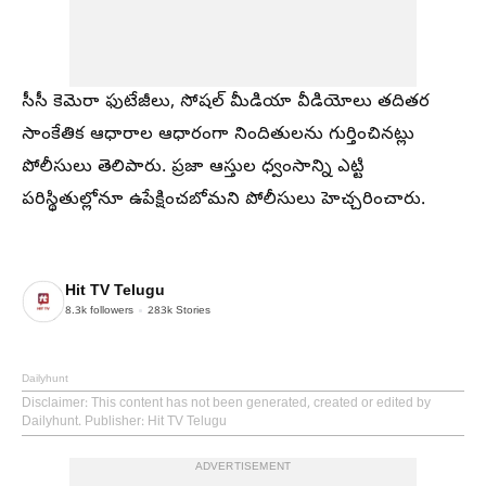
సీసీ కెమెరా ఫుటేజీలు, సోషల్ మీడియా వీడియోలు తదితర
సాంకేతిక ఆధారాల ఆధారంగా నిందితులను గుర్తించినట్లు
పోలీసులు తెలిపారు. ప్రజా ఆస్తుల ధ్వంసాన్ని ఎట్టి
పరిస్థితుల్లోనూ ఉపేక్షించబోమని పోలీసులు హెచ్చరించారు.
Hit TV Telugu
8.3k
followers
283k
Stories
Dailyhunt
Disclaimer
: This content has not been generated, created or edited by
Dailyhunt. Publisher: Hit TV Telugu
ADVERTISEMENT