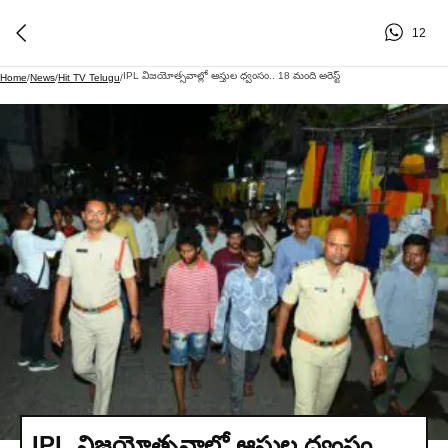
12
IPL విజయోత్సవాల్లో ఆస్తుల ధ్వంసం.. 18 మంది అరెస్ట్
Home
/
News
/
Hit TV Telugu
/
IPL విజయోత్సవాల్లో ఆస్తుల ధ్వంసం..