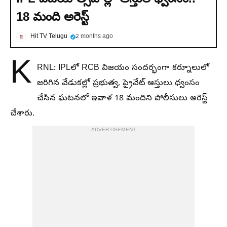
18 మంది అరెస్ట్
Hit TV Telugu
2 months ago
K
RNL: IPLలో RCB విజయం సందర్భంగా కర్నూలులో
జరిగిన వేడుకల్లో ప్రభుత్వ, ప్రైవేట్ ఆస్తులు ధ్వంసం
చేసిన ఘటనలో ఇవాళ 18 మందిని పోలీసులు అరెస్ట్
చేశారు.
ADVERTISEMENT