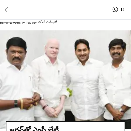
12
జగన్‌తో ఎంపీ భేటీ
Home
/
News
/
Hit TV Telugu
/
జగన్‌తో ఎంపీ భేటీ