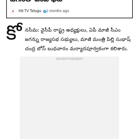
Hit TV Telugu
2 months ago
కో
నసీమ: వైసీపీ రాష్ట్ర అధ్యక్షులు, ఏపీ మాజీ సీఎం
జగన్ను రాజ్యసభ సభ్యులు, మాజీ మంత్రి పిల్లి సుభాష్
చంద్ర బోస్ బుధవారం మర్యాదపూర్వకంగా కలిశారు.
ADVERTISEMENT