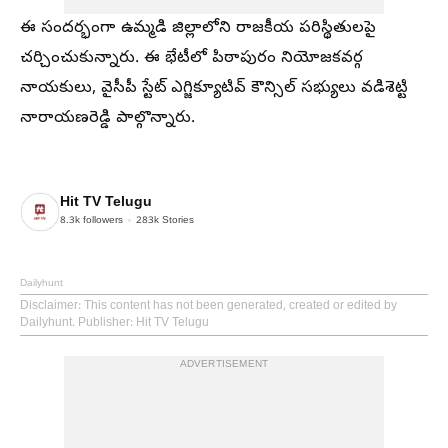
ఈ సందర్భంగా ఉమ్మడి జిల్లాలోని రాజకీయ పరిస్థితులపై
చర్చించుకున్నారు. ఈ భేటీలో పిఠాపురం నియోజకవర్గ
నాయకులు, వైసీపీ స్టేట్ ఎగ్జిక్యూటివ్ కౌన్సిల్ సభ్యులు వడిశెట్టి
నారాయణరెడ్డి పాల్గొన్నారు.
Hit TV Telugu
8.3k
followers
283k
Stories
Dailyhunt
Disclaimer
: This content has not been generated, created or edited by
Dailyhunt. Publisher: Hit TV Telugu
ADVERTISEMENT