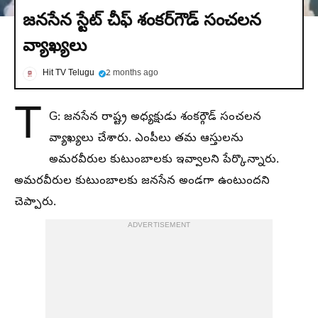
జనసేన స్టేట్ చీఫ్ శంకర్‌గౌడ్ సంచలన
వ్యాఖ్యలు
Hit TV Telugu
2 months ago
T
G: జనసేన రాష్ట్ర అధ్యక్షుడు శంకర్గౌడ్ సంచలన
వ్యాఖ్యలు చేశారు. ఎంపీలు తమ ఆస్తులను
అమరవీరుల కుటుంబాలకు ఇవ్వాలని పేర్కొన్నారు.
అమరవీరుల కుటుంబాలకు జనసేన అండగా ఉంటుందని
చెప్పారు.
ADVERTISEMENT