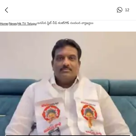
12
జనసేన స్టేట్ చీఫ్ శంకర్‌గౌడ్ సంచలన వ్యాఖ్యలు
Home
/
News
/
Hit TV Telugu
/