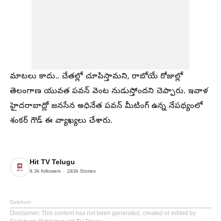
మాటలు కాదు.. చేతల్లో చూపిస్తామని, రాబోయే రోజుల్లో
తెలంగాణ యువత పవన్ వెంట నుడుస్తోందని చెప్పారు. ఇవాళ
హైదరాబాద్లో జనసేన అధినేత పవన్ మీటింగ్ ఉన్న నేపథ్యంలో
శంకర్ గౌడ్ ఈ వ్యాఖ్యలు చేశారు.
Hit TV Telugu
8.3k
followers
283k
Stories
Dailyhunt
Disclaimer
: This content has not been generated, created or edited by