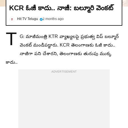
KCR ఓజీ కాదు.. నాజీ: బల్మూరి వెంకట్
Hit TV Telugu
2 months ago
T
G: మాజీమంత్రి KTR వ్యాఖ్యలపై ప్రభుత్వ విప్ బల్మూర్
వెంకట్ మండిపడ్డారు. KCR తెలంగాణకు ఓజీ కాదు..
నాజీగా పని చేశారని, తెలంగాణకు తురుపు ముక్క
కాదు..
ADVERTISEMENT