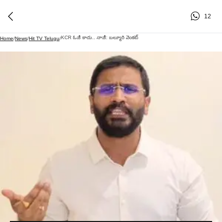
12
KCR ఓజీ కాదు.. నాజీ: బల్మూరి వెంకట్
Home
/
News
/
Hit TV Telugu
/