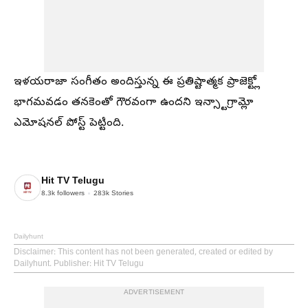
ఇళయరాజా సంగీతం అందిస్తున్న ఈ ప్రతిష్టాత్మక ప్రాజెక్ట్లో
భాగమవడం తనకెంతో గౌరవంగా ఉందని ఇన్స్టాగ్రామ్లో
ఎమోషనల్ పోస్ట్ పెట్టింది.
Hit TV Telugu
8.3k
followers
283k
Stories
Dailyhunt
Disclaimer
: This content has not been generated, created or edited by
Dailyhunt. Publisher: Hit TV Telugu
ADVERTISEMENT