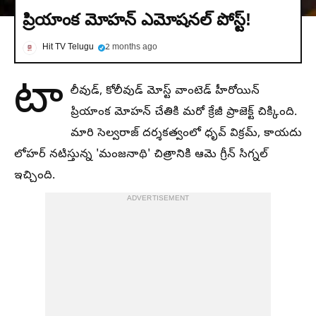
ప్రియాంక మోహన్ ఎమోషనల్ పోస్ట్!
Hit TV Telugu
2 months ago
టా
లీవుడ్, కోలీవుడ్ మోస్ట్ వాంటెడ్ హీరోయిన్
ప్రియాంక మోహన్ చేతికి మరో క్రేజీ ప్రాజెక్ట్ చిక్కింది.
మారి సెల్వరాజ్ దర్శకత్వంలో ధృవ్ విక్రమ్, కాయదు
లోహర్ నటిస్తున్న 'మంజనాథి' చిత్రానికి ఆమె గ్రీన్ సిగ్నల్
ఇచ్చింది.
ADVERTISEMENT