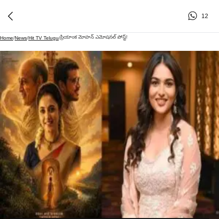
12
ప్రియాంక మోహన్ ఎమోషనల్ పోస్ట్!
Home
/
News
/
Hit TV Telugu
/