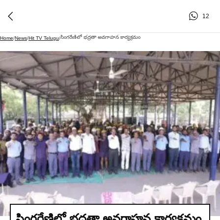
12
సింగరేణిలో భద్రతా అవగాహన కార్యక్రమం
Home
/
News
/
Hit TV Telugu
/
సింగరేణిలో భద్రతా అవగాహన కార్యక్రమం