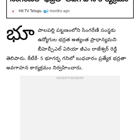
Hit TV Telugu
2 months ago
భూ
పాలపల్లి పట్టణంలోని సింగరేణి సంస్థకు
ఉద్యోగుల భద్రత అత్యంత ప్రాధాన్యమని
బీహెచ్పీఎల్ ఏరియా జీఎం రాజేశ్వర్ రెడ్డి
తెలిపారు. కేటీకే- 5 భూగర్భ గనిలో బుధవారం ప్రత్యేక భద్రతా
అవగాహన కార్యక్రమం నిర్వహించారు.
ADVERTISEMENT