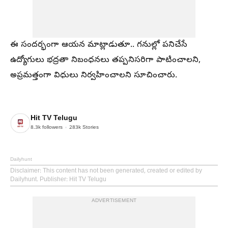
ఈ సందర్భంగా ఆయన మాట్లాడుతూ.. గనుల్లో పనిచేసే
ఉద్యోగులు భద్రతా నిబంధనలు తప్పనిసరిగా పాటించాలని,
అప్రమత్తంగా విధులు నిర్వహించాలని సూచించారు.
Hit TV Telugu
8.3k
followers
283k
Stories
Dailyhunt
Disclaimer
: This content has not been generated, created or edited by
Dailyhunt. Publisher: Hit TV Telugu
ADVERTISEMENT