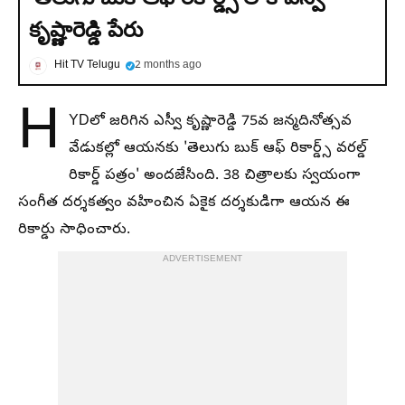
కృష్ణారెడ్డి పేరు
Hit TV Telugu
2 months ago
H
YDలో జరిగిన ఎస్వీ కృష్ణారెడ్డి 75వ జన్మదినోత్సవ
వేడుకల్లో ఆయనకు 'తెలుగు బుక్ ఆఫ్ రికార్డ్స్ వరల్డ్
రికార్డ్ పత్రం' అందజేసింది. 38 చిత్రాలకు స్వయంగా
సంగీత దర్శకత్వం వహించిన ఏకైక దర్శకుడిగా ఆయన ఈ
రికార్డు సాధించారు.
ADVERTISEMENT