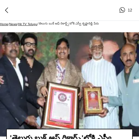
12
'తెలుగు బుక్ ఆఫ్ రికార్డ్స్'లోకి ఎస్వీ కృష్ణారెడ్డి పేరు
Home
/
News
/
Hit TV Telugu
/
'తెలుగు బుక్ ఆఫ్ రికార్డ్స్'లోకి ఎస్వీ