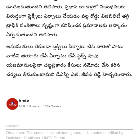
ఉంచబడుతుందని తెలిపారు. ప్రధాన కూడళ్లలో నిబంధనలకు
విరుద్ధంగా ఫ్లెక్సీలు ఏర్పాటు చేయడం వల్ల రోడ్డు విజిబిలిటీ తగ్గి
ట్రాఫిక్ సంకేతాలు స్పష్టంగా కనిపించక ప్రమాదాలకు ఆస్కారం
ఏర్పడుతుందని తెలిపారు.
అనుమతులు లేకుండా ఫ్లెక్సీలు ఏర్పాటు చేసే వారితో పాటు
వాటిని తయారు చేసి ఏర్పాటు చేసే ఫ్లెక్స్ షాపు
యజమానులపైనా చట్టప్రకారం కేసులు నమోదు చేసి కఠిన
చర్యలు తీసుకుంటామని డీఎస్పీ ఎల్. జీవన్ రెడ్డి హెచ్చరించారు.
hmtv
162k
followers
123k
Stories
Dailyhunt
Disclaimer
: This content has not been generated, created or edited by
Dailyhunt. Publisher: HMTV Telugu