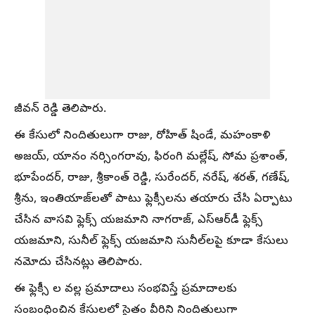
జీవన్ రెడ్డి తెలిపారు.
ఈ కేసులో నిందితులుగా రాజు, రోహిత్ షిండే, మహంకాళి
అజయ్, యానం నర్సింగరావు, ఫిరంగి మల్లేష్, సోమ ప్రశాంత్,
భూపేందర్, రాజు, శ్రీకాంత్ రెడ్డి, సురేందర్, నరేష్, శరత్, గణేష్,
శ్రీను, ఇంతియాజ్‌లతో పాటు ఫ్లెక్సీలను తయారు చేసి ఏర్పాటు
చేసిన వాసవి ఫ్లెక్స్ యజమాని నాగరాజ్, ఎస్‌ఆర్‌డీ ఫ్లెక్స్
యజమాని, సునీల్ ఫ్లెక్స్ యజమాని సునీల్‌లపై కూడా కేసులు
నమోదు చేసినట్లు తెలిపారు.
ఈ ఫ్లెక్సీ ల వల్ల ప్రమాదాలు సంభవిస్తే ప్రమాదాలకు
సంబంధించిన కేసులలో సైతం వీరిని నిందితులుగా