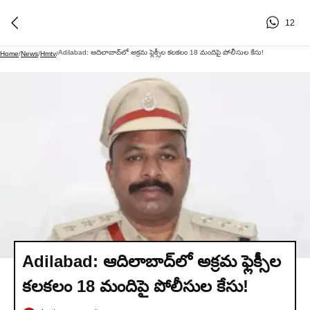
12
Adilabad: ఆదిలాబాద్‌లో అక్రమ ఫ్లెక్సీల కలకలం 18 మందిపై పోలీసుల కేసు!
Home
/
News
/
Hmtv
/
Adilabad: ఆదిలాబాద్‌లో అక్రమ ఫ్లెక్సీల
కలకలం 18 మందిపై పోలీసుల కేసు!