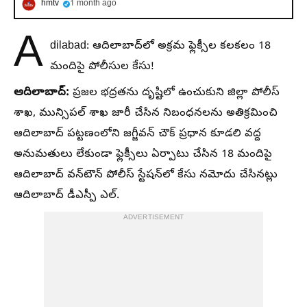
hmtv
1 month ago
A
dilabad: ఆదిలాబాద్‌లో అక్రమ ఫ్లెక్సీల కలకలం 18
మందిపై పోలీసుల కేసు!
ఆదిలాబాద్:
ప్రజల భద్రతను దృష్టిలో ఉంచుకుని జిల్లా పోలీస్
శాఖ, మున్సిపల్ శాఖ జారీ చేసిన నిబంధనలను అతిక్రమించి
ఆదిలాబాద్ పట్టణంలోని జగ్జీవన్ చౌక్ ప్రధాన కూడలి వద్ద
అనుమతులు లేకుండా ఫ్లెక్సీలు ఏర్పాటు చేసిన 18 మందిపై
ఆదిలాబాద్ వన్‌టౌన్ పోలీస్ స్టేషన్‌లో కేసు నమోదు చేసినట్లు
ఆదిలాబాద్ డీఎస్పీ ఎల్.
ADVERTISEMENT