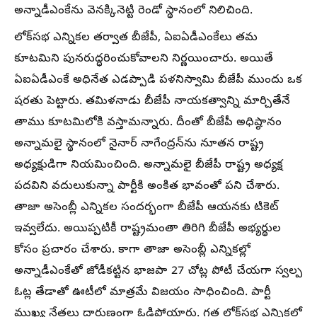
అన్నాడీఎంకేను వెనక్కినెట్టి రెండో స్థానంలో నిలిచింది.
లోక్‌సభ ఎన్నికల తర్వాత బీజేపీ, ఏఐఏడీఎంకేలు తమ
కూటమిని పునరుద్ధరించుకోవాలని నిర్ణయించారు. అయితే
ఏఐఏడీఎంకే అధినేత ఎడప్పాడి పళనిస్వామి బీజేపీ ముందు ఒక
షరతు పెట్టారు. తమిళనాడు బీజేపీ నాయకత్వాన్ని మార్చితేనే
తాము కూటమిలోకి వస్తామన్నారు. దీంతో బీజేపీ అధిష్ఠానం
అన్నామలై స్థానంలో నైనార్ నాగేంద్రన్‌ను నూతన రాష్ట్ర
అధ్యక్షుడిగా నియమించింది. అన్నామలై బీజేపీ రాష్ట్ర అధ్యక్ష
పదవిని వదులుకున్నా పార్టీకి అంకిత భావంతో పని చేశారు.
తాజా అసెంబ్లీ ఎన్నికల సందర్భంగా బీజేపీ ఆయనకు టికెట్
ఇవ్వలేదు. అయిప్పటికీ రాష్ట్రమంతా తిరిగి బీజేపీ అభ్యర్థుల
కోసం ప్రచారం చేశారు. కాగా తాజా అసెంబ్లీ ఎన్నికల్లో
అన్నాడీఎంకేతో జోడీకట్టిన భాజపా 27 చోట్ల పోటీ చేయగా స్వల్ప
ఓట్ల తేడాతో ఊటీలో మాత్రమే విజయం సాధించింది. పార్టీ
ముఖ్య నేతలు దారుణంగా ఓడిపోయారు. గత లోక్‌సభ ఎన్నికల్లో