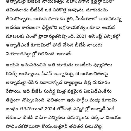
అన్నామలై బీజేపీకి నాయకత్వం వహించగానే క్షేత్రస్థాయిలో
తమిళనాడు బీజేపీకి ఒక సరికొత్త ఊపును, దూకుడును
తీసుకొచ్చారు. ఆయన దూకుడు శైలి, మీడియాలో ఆయనకున్న
ఆదరణ కారణంగా ఢిల్లీలోని అగ్రనాయకత్వం కూడా ఆయన
మాటలకు ఎంతో ప్రాధాన్యతనిచ్చింది. 2021 అసెంబ్లీ ఎన్నికల్లో
అన్నాడీఎంకే కూటమిలో పోటీ చేసిన బీజేపీ నాలుగు
నియోజకవర్గాల్లో గెలిచింది. అయితే
ఆయన అనుసరించిన అతి దూకుడు రాజకీయ వ్యూహాలు
రివర్స్ అయ్యాయి. సీఎన్ అన్నాదురై, జె జయలలితలపై
అన్నామలై చేసిన వివాదాస్పద వ్యాఖ్యలు తీవ్ర దుమారం
రేపాయి. ఇది బీజేపీ సుదీర్ఘ మిత్ర పక్షమైన ఏఐఏడీఎంకేను
తీవ్రంగా నొప్పించింది. ఫలితంగా ఇరు పార్టీల మధ్య కూటమి
బంధం తెగిపోయింది.2024 లోక్‌సభ ఎన్నికల్లో అన్నాడీఎంకే
లేకుండా బీజేపీ విడిగా ఎన్నికలు ఎదుర్కొంది. ఎక్కడా విజయం
సాధించకపోయినా కోయంబత్తూర్‌ తదితర పలుచోట్ల