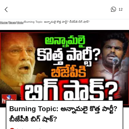
12
Burning Topic: అన్నామలై కొత్త పార్టీ? బీజేపీకి బిగ్ షాక్?
Home
/
News
/
Hmtv
/
Burning Topic: అన్నామలై కొత్త పార్టీ?
బీజేపీకి బిగ్ షాక్?