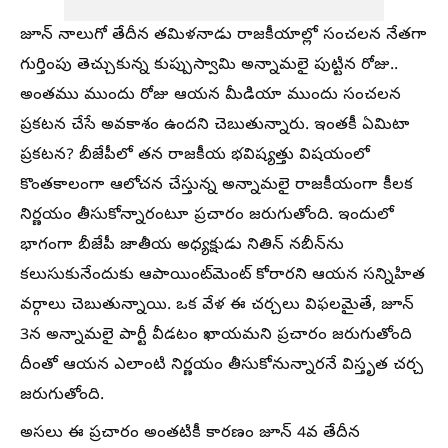
జూన్ నాలుగో తేదీన తమిళనాడు రాజకీయాల్లో సంచలన నేతగా
గుర్తింపు తెచ్చుకున్న కుప్పుస్వామి అన్నామలై పుట్టిన రోజు..
అంతము ముందు రోజు ఆయన మీడియా ముందు సంచలన
ప్రకటన చేసే అవకాశం ఉందని చెబుతున్నారు. ఇంతకీ ఏమిటా
ప్రకటన? బీజేపీలో తన రాజకీయ భవిష్యత్తు విషయంలో
కొంతకాలంగా ఆలోచన చేస్తున్న అన్నామలై రాజకీయంగా కీలక
నిర్ణయం తీసుకోన్నారంటూ ప్రచారం జరుగుతోంది. ఇందులో
భాగంగా బీజేపీ జాతీయ అధ్యక్షుడు నితిన్ నబీన్‌ను
కలుసుకునేందుకు ఆపాయింట్‌మెంట్ కోరారని ఆయన సన్నిహిత
వర్గాలు చెబుతున్నాయి. ఒక వేళ ఈ చర్చలు విఫలమైతే, జూన్
3న అన్నామలై పార్టీ వీడటం ఖాయమని ప్రచారం జరుగుతోంది
దీంతో ఆయన ఎలాంటి నిర్ణయం తీసుకోనున్నారనే విస్తృత చర్చ
జరుగుతోంది.
అసలు ఈ ప్రచారం అంతటికీ కారణం జూన్‌ 4వ తేదీన