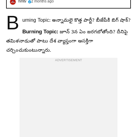
hmtv
2 months ago
B
urning Topic: అన్నామలై కొత్త పార్టీ? బీజేపీకి బిగ్ షాక్?
Burning Topic:
జూన్ 3న ఏం జరగబోతోంది? దీనిపై
తమిళనాడుతో పాటు దేశ వ్యాప్తంగా ఆసక్తిగా
చర్చించుకుంటున్నారు.
ADVERTISEMENT