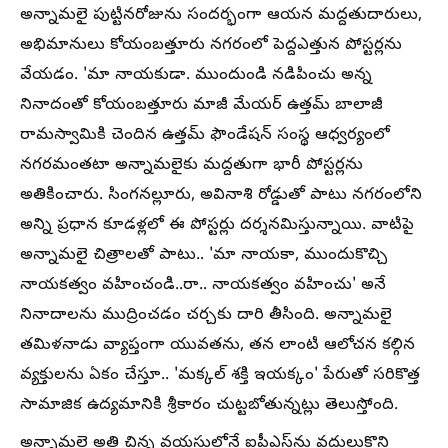
అన్నామలై పుట్టినరోజును సందర్భంగా ఆయన మద్దతుదారులు,
అభిమానులు కోయంబత్తూరు నగరంలో పెద్దఎత్తున పోస్టర్లను
వేయడం. 'మా నాయకుడా. ముందుండి నడిపించు అన్న
నినాదంతో కోయంబత్తూరు మాజీ మేయర్‌ ఉత్తమ్‌ బాలాజీ
రామస్వామికి చెందిన ఉత్తమ్‌ ఫౌండేషన్‌ సంస్థ ఆధ్వర్యంలో
నగరమంతటా అన్నామలైకు మద్దతుగా భారీ పోస్టర్లను
అతికించారు. సింగనల్లూరు, అవినాశి రోడ్డుతో పాటు నగరంలోని
అన్ని ప్రధాన కూడళ్లలో ఈ పోస్టర్లు దర్శనమిస్తున్నాయి. వాటిపై
అన్నామలై చిత్రాలతో పాటు.. 'మా నాయకా, ముందుకొచ్చి
నాయకత్వం వహించండి..రా.. నాయకత్వం వహించు' అనే
నినాదాలను ముద్రించడం చర్చకు దారి తీసింది. అన్నామలై
తమిళనాడు వ్యాప్తంగా యువతను, తన లాంటి ఆలోచన కల్గిన
వ్యక్తులను ఏకం చేస్తూ.. 'మక్కల్ శక్తి ఇయక్కం' పేరుతో సరికొత్త
సామాజిక ఉద్యమానికి శ్రీకారం చుట్టబోతున్నట్లు తెలుస్తోంది.
అన్నామలై అతి చిన్న వయసులోనే ఐపీఎస్‌ను వదులుకొని