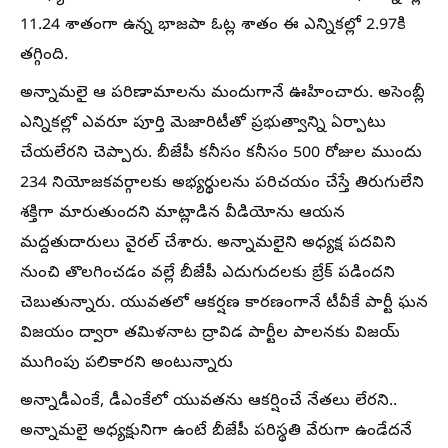
11.24 శాతంగా ఉన్న భాజపా ఓట్ల శాతం ఈ ఎన్నికల్లో 2.97కి
తగ్గింది.
అన్నామలై ఆ పరిణామాలను మందుగానే ఊహించారు. అసెంబ్లీ
ఎన్నికల్లో ఎవరూ పూర్తి మెజారిటీతో ప్రభుత్వాన్ని ఏర్పాటు
చేయలేరని చెప్పారు. బీజేపీ కనీసం కనీసం 500 రోజుల ముందు
234 నియోజకవర్గాలకు అభ్యర్థులను పరిచయం చేస్తే తిరుగులేని
శక్తిగా మారుతుందని మాట్లాడిన వీడియోను ఆయన
మద్దతుదారులు వైరల్ చేశారు. అన్నామలైని అధ్యక్ష పదవిని
నుంచి తొలగించడం వల్లే బీజేపీ ఎదుగుదలకు బ్రేక్‌ పడిందని
చెబుతున్నారు. యువతలో ఆకర్షణ కారణంగానే టీవీకే పార్టీ ఘన
విజయం ద్వారా తమిళనాట ద్రావిడ పార్టీల పాలనకు విజయ్‌
ముగింపు పలికారని అంటున్నారు
అన్నాడీఎంకే, డీఎంకేలో యువతను ఆకర్షించే నేతలు లేరని..
అన్నామలై అధ్యక్షునిగా ఉంటే బీజేపీ పరిస్థతి వేరుగా ఉండేదనే