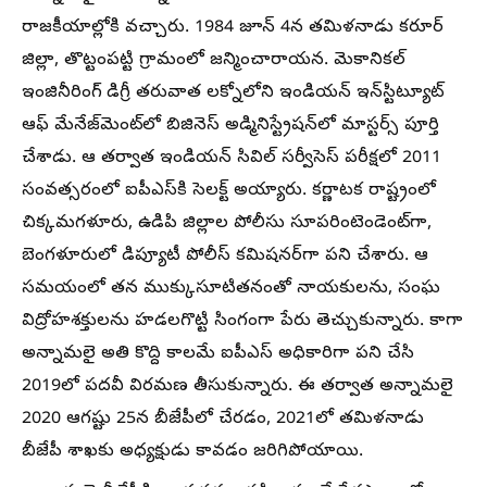
రాజకీయాల్లోకి వచ్చారు. 1984 జూన్ 4న తమిళనాడు కరూర్
జిల్లా, తొట్టంపట్టి గ్రామంలో జన్మించారాయన. మెకానికల్
ఇంజినీరింగ్‌ డిగ్రీ తరువాత లక్నోలోని ఇండియన్ ఇన్‌స్టిట్యూట్
ఆఫ్ మేనేజ్‌మెంట్‌లో బిజినెస్ అడ్మినిస్ట్రేషన్‌లో మాస్టర్స్ పూర్తి
చేశాడు. ఆ తర్వాత ఇండియన్ సివిల్ సర్వీసెస్ పరీక్షలో 2011
సంవత్సరంలో ఐపీఎస్‌కి సెలక్ట్ అయ్యారు. కర్ణాటక రాష్ట్రంలో
చిక్కమగళూరు, ఉడిపి జిల్లాల పోలీసు సూపరింటెండెంట్‌గా,
బెంగళూరులో డిప్యూటీ పోలీస్ కమిషనర్‌గా పని చేశారు. ఆ
సమయంలో తన ముక్కుసూటితనంతో నాయకులను, సంఘ
విద్రోహశక్తులను హడలగొట్టి సింగంగా పేరు తెచ్చుకున్నారు. కాగా
అన్నామలై అతి కొద్ది కాలమే ఐపీఎస్ అధికారిగా పని చేసి
2019లో పదవీ విరమణ తీసుకున్నారు. ఈ తర్వాత అన్నామలై
2020 ఆగష్టు 25న బీజేపీలో చేరడం, 2021లో తమిళనాడు
బీజేపీ శాఖకు అధ్యక్షుడు కావడం జరిగిపోయాయి.