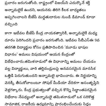
ప్రచారం జరుగుతోంది. రాష్ట్రంలో విజయ్‌ని ఎదుర్కొనే శక్తి
అన్నామలైకే ఉందని, ఆయనకు తిరిగి కీలక బాధ్యతలు
అప్పగించాలని బీజేపీ మద్దతుదారుల నుండి డిమాండ్ కూడా
వచ్చింది
కాగా ఇటీవల బీజేపీ కేంద్ర నాయకత్వానికి, అన్నామలైకి మధ్య
దూరం పెరిగిందని ప్రచారం జరగుతోంది. ఇటీవల సీబీఎస్ఈ 9వ
తరగతి విద్యార్థుల కోసం ప్రతిపాదించిన 'మూడు భాషల
విధానం' అమలు విషయంలో ఆయన కేంద్రంతో
విబేధించారు.తమిళనాడులో ఈ విధానాన్ని అమలు చేయడం
వల్ల విద్యార్థులు, వారి తల్లిదండ్రులపై అనవసరమైన మానసిక
ఒత్తిడి పెరుగుతుందని అన్నామలై భావించారు. ఈ నిర్ణయాన్ని
వెనక్కి తీసుకోవాలంటూ సోషల్ మీడియా వేదికగా అసంతృప్తిని
వెళ్లగక్కారు. కేంద్ర ప్రభుత్వంతో వచ్చిన కొన్ని సిద్ధాంతపరమైన
విభేదాల నేపథ్యంలో అన్నామలై తమిళనాడులో ఒక సరికొత్త
సామాజిక, రాజకీయ ఉద్యమాన్ని ప్రారంభించేందుకు సిద్ధం