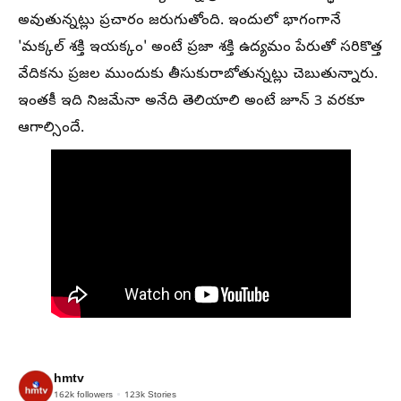
అవుతున్నట్లు ప్రచారం జరుగుతోంది. ఇందులో భాగంగానే
'మక్కల్ శక్తి ఇయక్కం' అంటే ప్రజా శక్తి ఉద్యమం పేరుతో సరికొత్త
వేదికను ప్రజల ముందుకు తీసుకురాబోతున్నట్లు చెబుతున్నారు.
ఇంతకీ ఇది నిజమేనా అనేది తెలియాలి అంటే జూన్ 3 వరకూ
ఆగాల్సిందే.
hmtv
162k
followers
123k
Stories