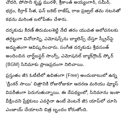
చౌదరి, పోసాని కృష్ణ మురళీ, శ్రీకాంత్ అయ్యంగార్, సమీర్,
భద్రం, కిర్రాక్ సీత, ఫన్ బకెట్ రాజేష్, రాజ ప్రజ్వల్ తమ నటనతో
కథను మరింత బలోపేతం చేశారు.
దర్శకుడు కిరణ్ తిరుమలశెట్టి నేటి తరం యువత ఆలోచనలకు
తగ్గట్టుగా వినోదాన్ని, ఎమోషన్స్‌ను బ్యాలెన్స్ చేస్తూ స్క్రీన్‌పై
అద్భుతంగా ఆవిష్కరించారు. సంగీత దర్శకుడు శ్రీవసంత్
అందించిన చార్ట్‌బస్టర్ సాంగ్స్, ఎమోషనల్ బ్యాక్‌గ్రౌండ్ స్కోర్
(BGM) సినిమాకు ప్రాణప్రదంగా నిలిచాయి.
ప్రస్తుతం జీ5 ఓటీటీలో ఉచితంగా (Free) అందుబాటులో ఉన్న
'డ్రింకర్ సాయి' చిత్రానికి రోజురోజుకూ ఆదరణ మరియు వ్యూస్
విపరీతంగా పెరుగుతున్నాయి. ఈ నేపథ్యంలో, సినిమాను ఇంకా
వీక్షించని ప్రేక్షకులు ఎవరైనా ఉంటే వెంటనే జీ5 యాప్‌లో చూసి
ఎంజాయ్ చేయాలని చిత్ర బృందం కోరుతోంది.