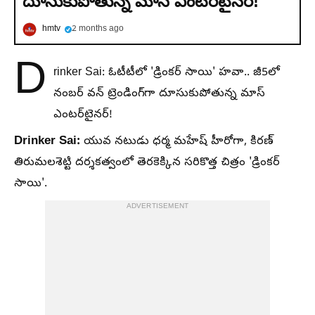
దూసుకుపోతున్న మాస్ ఎంటర్‌టైనర్!
hmtv
2 months ago
D
rinker Sai: ఓటీటీలో 'డ్రింకర్ సాయి' హవా.. జీ5లో
నంబర్ వన్ ట్రెండింగ్‌గా దూసుకుపోతున్న మాస్
ఎంటర్‌టైనర్!
Drinker Sai:
యువ నటుడు ధర్మ మహేష్ హీరోగా, కిరణ్
తిరుమలశెట్టి దర్శకత్వంలో తెరకెక్కిన సరికొత్త చిత్రం 'డ్రింకర్
సాయి'.
ADVERTISEMENT