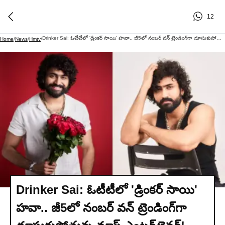
12
Drinker Sai: ఓటీటీలో 'డ్రింకర్ సాయి' హవా.. జీ5లో నంబర్ వన్ ట్రెండింగ్‌గా దూసుకుపోతున్న మాస్ ఎంటర్‌టైనర్!
Home
/
News
/
Hmtv
/
Drinker Sai: ఓటీటీలో 'డ్రింకర్ సాయి'
హవా.. జీ5లో నంబర్ వన్ ట్రెండింగ్‌గా