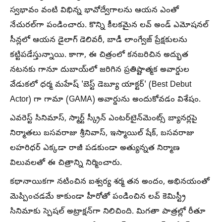
స్వభావం వంటి విభిన్న భావోద్వేగాలను ఆయన ఎంతో
నేచురల్‌గా పండించారు. కొన్ని కీలకమైన లవ్ అండ్ ఎమోషనల్
సీన్లలో ఆయన డైలాగ్ డెలివరీ, బాడీ లాంగ్వేజ్ ప్రేక్షకులను
కట్టిపడేస్తున్నాయి. కాగా, ఈ చిత్రంలో కనబరిచిన అద్భుత
నటనకు గానూ దుబాయ్‌లో జరిగిన ప్రతిష్టాత్మక అవార్డుల
వేడుకలో ధర్మ మహేష్ 'బెస్ట్ డెబ్యూ యాక్టర్' (Best Debut
Actor) గా గామా (GAMA) అవార్డును అందుకోవడం విశేషం.
ఎవరెస్ట్ సినిమాస్, స్మార్ట్ స్క్రీన్ ఎంటర్‌టైన్‌మెంట్స్ బ్యానర్లపై
నిర్మాతలు బసవరాజు శ్రీనివాస్, ఇస్మాయిల్ షేక్, బసవరాజు
లహరిధర్ ఎక్కడా రాజీ పడకుండా అత్యున్నత నిర్మాణ
విలువలతో ఈ చిత్రాన్ని నిర్మించారు.
కథానాయికగా నటించిన ఐశ్వర్య శర్మ తన అందం, అభినయంతో
మెప్పించడమే కాకుండా హీరోతో పండించిన లవ్ కెమిస్ట్రీ
సినిమాకు స్పెషల్ అట్రాక్షన్‌గా నిలిచింది. మిగతా పాత్రల్లో రీతూ