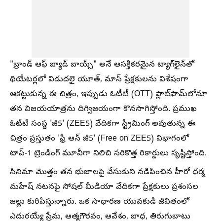
"బ్రాండ్ ఆఫ్ బ్యాడ్ బాయ్స్" అనే ఆసక్తికరమైన ట్యాగ్‌లైన్‌తో
థియేటర్లలో విడుదలై యూత్, మాస్ ప్రేక్షకులను విశేషంగా
ఆకట్టుకున్న ఈ చిత్రం, ఇప్పుడు ఓటీటీ (OTT) ప్లాట్‌ఫామ్‌లోనూ
తన విజయయాత్రను దిగ్విజయంగా కొనసాగిస్తోంది. ప్రముఖ
ఓటీటీ సంస్థ 'జీ5' (ZEE5) వేదికగా స్ట్రీమింగ్ అవుతున్న ఈ
చిత్రం ప్రస్తుతం 'ఫ్రీ ఆన్ జీ5' (Free on ZEE5) విభాగంలో
టాప్-1 ట్రెండింగ్ మూవీగా నిలిచి సరికొత్త రికార్డులు సృష్టిస్తోంది.
సినిమా మొత్తం తన భుజాలపై వేసుకుని నడిపించిన హీరో ధర్మ
మహేష్ నటనపై సోషల్ మీడియా వేదికగా ప్రేక్షకులు ప్రశంసల
జల్లు కురిపిస్తున్నారు. ఒక సాధారణ యువకుడి జీవితంలో
ఎదురయ్యే ప్రేమ, ఆత్మగౌరవం, ఆవేశం, బాధ, తిరుగుబాటు