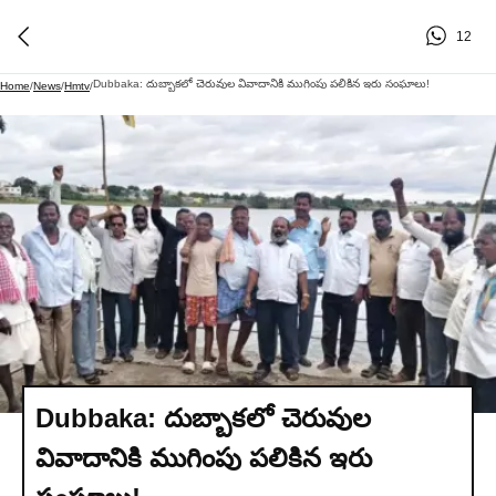
12
Dubbaka: దుబ్బాకలో చెరువుల వివాదానికి ముగింపు పలికిన ఇరు సంఘాలు!
Home
/
News
/
Hmtv
/
Dubbaka: దుబ్బాకలో చెరువుల
వివాదానికి ముగింపు పలికిన ఇరు