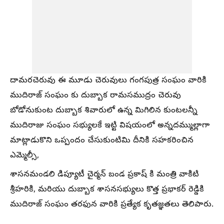
దామరచెరువు ఈ మూడు చెరువులు గంగపుత్ర సంఘం వారికి
ముదిరాజ్ సంఘం కు దుబ్బాక రామసముద్రం చెరువు
బోడోనుకుంట దుబ్బాక శివారులో ఉన్న మిగిలిన కుంటలన్నీ
ముదిరాజు సంఘం సభ్యులకే ఇట్టి విషయంలో అన్నదమ్ముల్లాగా
మాట్లాడుకొని ఒప్పందం చేసుకుంటిమి దీనికి సహకరించిన
ఎమ్మెల్సీ,
శాసనమండలి డిప్యూటీ చైర్మన్ బండ ప్రకాష్ కి మంత్రి వాకిటి
శ్రీహరికి, మరియు దుబ్బాక శాసనసభ్యులు కొత్త ప్రభాకర్ రెడ్డికి
ముదిరాజ్ సంఘం తరఫున వారికి ప్రత్యేక కృతజ్ఞతలు తెలిపారు.