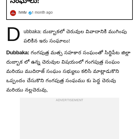
సంఘాలు!
hmtv
1 month ago
D
ubbaka: దుబ్బాకలో చెరువుల వివాదానికి ముగింపు
పలికిన ఇరు సంఘాలు!
Dubbaka:
గంగపుత్ర మత్స సహకార సంఘంతో సిద్దిపేట జిల్లా
దుబ్బాక లో ఉన్న చెరువుల విషయంలో గంగపుత్ర సంఘం
మరియు ముదిరాజ్ సంఘం సభ్యులు కలిసి మాట్లాడుకొని
ఒప్పందం చేసుకొని గంగపుత్ర సంఘము కు పెద్ద చెరువు
మరియు నల్లచెరువు,
ADVERTISEMENT