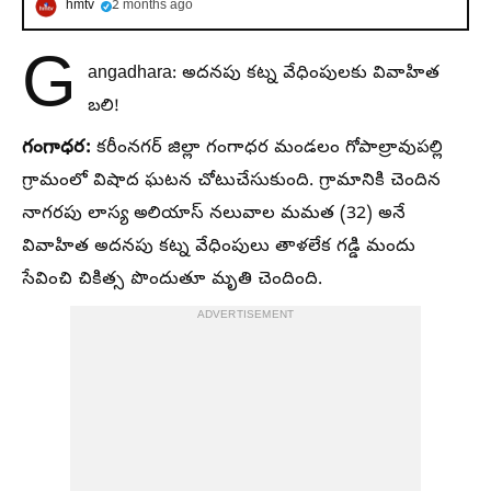
hmtv
2 months ago
G
angadhara: అదనపు కట్న వేధింపులకు వివాహిత
బలి!
గంగాధర:
కరీంనగర్ జిల్లా గంగాధర మండలం గోపాల్రావుపల్లి
గ్రామంలో విషాద ఘటన చోటుచేసుకుంది. గ్రామానికి చెందిన
నాగరపు లాస్య అలియాస్ నలువాల మమత (32) అనే
వివాహిత అదనపు కట్న వేధింపులు తాళలేక గడ్డి మందు
సేవించి చికిత్స పొందుతూ మృతి చెందింది.
ADVERTISEMENT