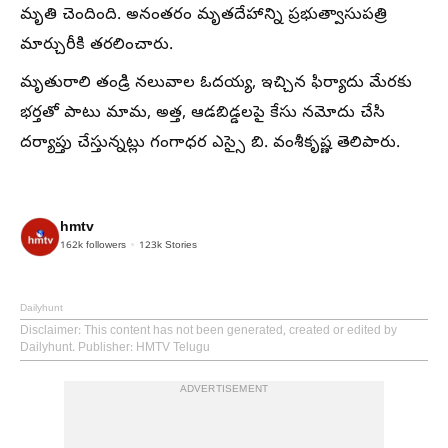
మృతి చెందింది. అనంతరం మృతదేహాన్ని ప్రభుత్వాసుపత్రి
మార్చురీకి తరలించారు.
మృతురాలి తండ్రి నలువాల ఓదయ్య, ఇచ్చిన ఫిర్యాదు మేరకు
భర్తతో పాటు మామ, అత్త, ఆడబిడ్డలపై కేసు నమోదు చేసి
దర్యాప్తు చేస్తున్నట్లు గంగాధర ఎస్సై బి. వంశీకృష్ణ తెలిపారు.
hmtv
162k
followers
123k
Stories
Dailyhunt
Disclaimer
: This content has not been generated, created or edited by
Dailyhunt. Publisher: HMTV Telugu
ADVERTISEMENT