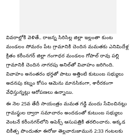
వివరాల్లోకి వెళితే.. రాజన్న సిరిసిల్ల జిల్లా ఇల్లంతా కుంట
మండలం సోమరం పేట గ్రామానికి చెందిన మమతకు ఎనిమిదేళ్ల
క్రితం కరీంనగర్ జిల్లా గంగాధర మండలం గోపాల్ రావు పల్లి
గ్రామానికి చెందిన నాగరపు అనిల్‌తో వివాహం జరిగింది.
వివాహం అనంతరం భర్తతో పాటు అత్తింటి కుటుంబ సభ్యులు
అదనపు కట్నం కోసం ఆమెను మానసికంగా, శారీరకంగా
వేధిస్తున్నట్లు ఆరోపణలు ఉన్నాయి.
ఈ నెల 25వ తేదీ సాయంత్రం మమత గడ్డి మందు సేవించినట్లు
గ్రామస్థుల ద్వారా సమాచారం అందడంతో కుటుంబ సభ్యులు
వెంటనే కరీంనగర్‌లోని అపెక్స్ ఆసుపత్రికి తరలించారు. అక్కడ
చికిత్స పొందుతూ ఈరోజు తెల్లవారుజామున 2:33 గంటలకు