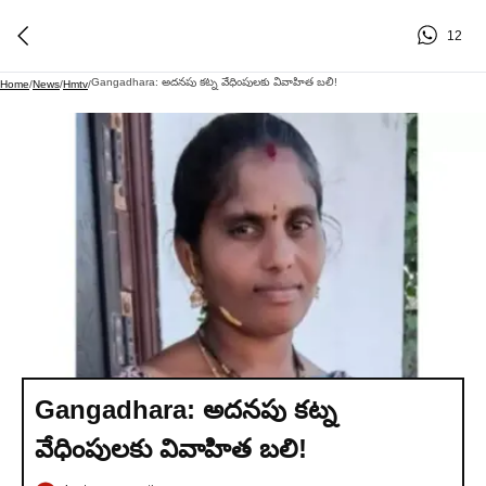
12
Gangadhara: అదనపు కట్న వేధింపులకు వివాహిత బలి!
Home
/
News
/
Hmtv
/
Gangadhara: అదనపు కట్న
వేధింపులకు వివాహిత బలి!