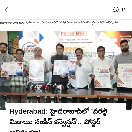
12
Hyderabad: హైదరాబాద్‌లో 'వరల్డ్ మిఠాయి నంకీన్ కన్వెన్షన్'.. పోస్టర్ ఆవిష్కరణ!
Home
/
News
/
Hmtv
/
Hyderabad: హైదరాబాద్‌లో 'వరల్డ్
మిఠాయి నంకీన్ కన్వెన్షన్'.. పోస్టర్