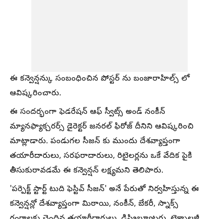
ఈ కన్వెన్షన్కు సంబంధించిన పోస్టర్ ను బంజారాహిల్స్ లో
ఆవిష్కరించారు.
ఈ సందర్భంగా ఫెడరేషన్ ఆఫ్ స్వీట్స్ అండ్ నంకీన్
మ్యానఫ్యాక్చరర్స్ డైరెక్టర్ జనరల్ ఫిరోజ్ దీనిని ఆవిష్కరించి
మాట్లాడారు. పండుగల సీజన్ కు ముందు దేశవ్యాప్తంగా
తయారీదారులు, సరఫరాదారులు, రిటైలర్లను ఒకే వేదిక పైకి
తీసుకురావడమే ఈ కన్వెన్షన్ లక్ష్యమని తెలిపారు.
'పర్పెక్ట్ స్టార్ట్ టుది ఫెస్టివ్ సీజన్' అనే పేరుతో నిర్వహిస్తున్న ఈ
కన్వెన్షన్లో దేశవ్యాప్తంగా మిఠాయి, నంకీన్, బేకరీ, స్నాక్స్
రంగాలకు చెందిన తయారీదారులు, డిస్ట్రిబ్యూటర్లు, టెక్నాలజీ