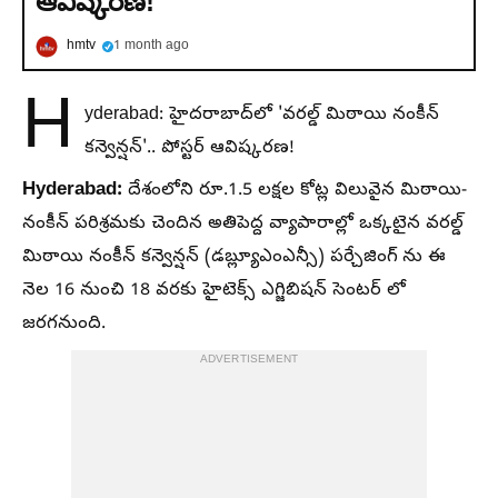
ఆవిష్కరణ!
hmtv
1 month ago
H
yderabad: హైదరాబాద్‌లో 'వరల్డ్ మిఠాయి నంకీన్
కన్వెన్షన్'.. పోస్టర్ ఆవిష్కరణ!
Hyderabad:
దేశంలోని రూ.1.5 లక్షల కోట్ల విలువైన మిఠాయి-
నంకీన్ పరిశ్రమకు చెందిన అతిపెద్ద వ్యాపారాల్లో ఒక్కటైన వరల్డ్
మిఠాయి నంకీన్ కన్వెన్షన్ (డబ్ల్యూఎంఎన్సీ) పర్చేజింగ్ ను ఈ
నెల 16 నుంచి 18 వరకు హైటెక్స్ ఎగ్జిబిషన్ సెంటర్ లో
జరగనుంది.
ADVERTISEMENT