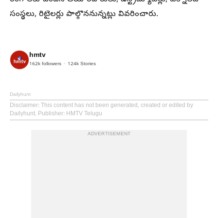
సంస్థలు, రిటైలర్లు పాల్గొననున్నట్లు వివరించారు.
hmtv
162k
followers
124k
Stories
Dailyhunt
Disclaimer
: This content has not been generated, created or edited by
Dailyhunt. Publisher: HMTV Telugu
ADVERTISEMENT