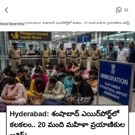
12
Hyderabad: శంషాబాద్ ఎయిర్‌పోర్ట్‌లో కలకలం.. 20 మంది మహిళా ప్రయాణికుల అరెస్ట్!
Home
/
News
/
Hmtv
/
Hyderabad: శంషాబాద్ ఎయిర్‌పోర్ట్‌లో
కలకలం.. 20 మంది మహిళా ప్రయాణికుల