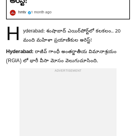
అరెస్ట్!
hmtv
1 month ago
H
yderabad: శంషాబాద్ ఎయిర్‌పోర్ట్‌లో కలకలం.. 20
మంది మహిళా ప్రయాణికుల అరెస్ట్!
Hyderabad:
రాజీవ్ గాంధీ అంతర్జాతీయ విమానాశ్రయం
(RGIA) లో భారీ వీసా మోసం వెలుగుచూసింది.
ADVERTISEMENT