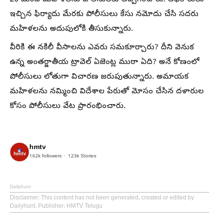
ఇచ్చిన ఫిర్యాదు మేరకు పోలీసులు కేసు నమోదు చేసి సదరు
మహిళలను అదుపులోకి తీసుకున్నారు.
వీరికి ఈ నకిలీ వీసాలను ఎవరు సమకూర్చారు? దీని వెనుక
ఉన్న అంతర్జాతీయ ట్రావెల్ ఏజెంట్ల ముఠా ఏది? అనే కోణంలో
పోలీసులు లోతుగా విచారణ జరుపుతున్నారు. అమాయక
మహిళలను నమ్మించి విదేశాల పేరుతో మోసం చేసిన దళారుల
కోసం పోలీసులు వేట ప్రారంభించారు.
hmtv
162k
followers
123k
Stories
Dailyhunt
Disclaimer
: This content has not been generated, created or edited by
Dailyhunt. Publisher: HMTV Telugu