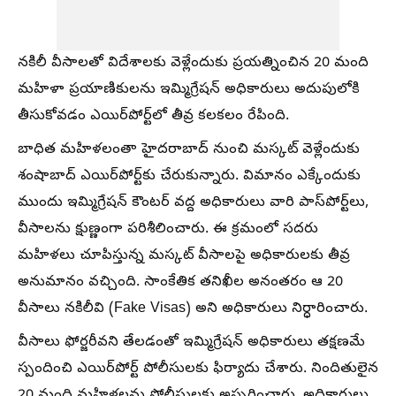
నకిలీ వీసాలతో విదేశాలకు వెళ్లేందుకు ప్రయత్నించిన 20 మంది
మహిళా ప్రయాణికులను ఇమ్మిగ్రేషన్ అధికారులు అదుపులోకి
తీసుకోవడం ఎయిర్‌పోర్ట్‌లో తీవ్ర కలకలం రేపింది.
బాధిత మహిళలంతా హైదరాబాద్ నుంచి మస్కట్ వెళ్లేందుకు
శంషాబాద్ ఎయిర్‌పోర్ట్‌కు చేరుకున్నారు. విమానం ఎక్కేందుకు
ముందు ఇమ్మిగ్రేషన్ కౌంటర్ వద్ద అధికారులు వారి పాస్‌పోర్ట్‌లు,
వీసాలను క్షుణ్ణంగా పరిశీలించారు. ఈ క్రమంలో సదరు
మహిళలు చూపిస్తున్న మస్కట్ వీసాలపై అధికారులకు తీవ్ర
అనుమానం వచ్చింది. సాంకేతిక తనిఖీల అనంతరం ఆ 20
వీసాలు నకిలీవి (Fake Visas) అని అధికారులు నిర్ధారించారు.
వీసాలు ఫోర్జరీవని తేలడంతో ఇమ్మిగ్రేషన్ అధికారులు తక్షణమే
స్పందించి ఎయిర్‌పోర్ట్ పోలీసులకు ఫిర్యాదు చేశారు. నిందితులైన
20 మంది మహిళలను పోలీసులకు అప్పగించారు. అధికారులు