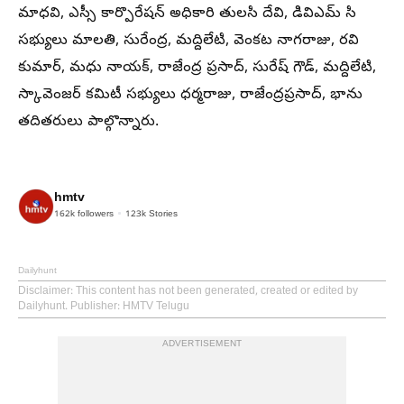
మాధవి, ఎస్సీ కార్పొరేషన్ అధికారి తులసి దేవి, డివిఎమ్ సి
సభ్యులు మాలతి, సురేంద్ర, మద్దిలేటి, వెంకట నాగరాజు, రవి
కుమార్, మధు నాయక్, రాజేంద్ర ప్రసాద్, సురేష్ గౌడ్, మద్దిలేటి,
స్కావెంజర్ కమిటీ సభ్యులు ధర్మరాజు, రాజేంద్రప్రసాద్, భాను
తదితరులు పాల్గొన్నారు.
hmtv
162k
followers
123k
Stories
Dailyhunt
Disclaimer
: This content has not been generated, created or edited by
Dailyhunt. Publisher: HMTV Telugu
ADVERTISEMENT