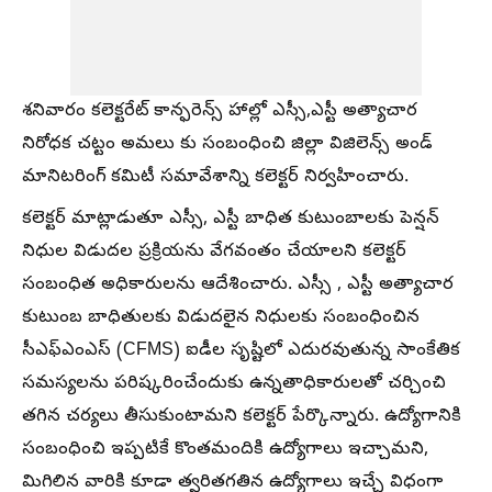
శనివారం కలెక్టరేట్ కాన్ఫరెన్స్ హాల్లో ఎస్సీ,ఎస్టీ అత్యాచార
నిరోధక చట్టం అమలు కు సంబంధించి జిల్లా విజిలెన్స్ అండ్
మానిటరింగ్ కమిటీ సమావేశాన్ని కలెక్టర్ నిర్వహించారు.
కలెక్టర్ మాట్లాడుతూ ఎస్సీ, ఎస్టీ బాధిత కుటుంబాలకు పెన్షన్
నిధుల విడుదల ప్రక్రియను వేగవంతం చేయాలని కలెక్టర్
సంబంధిత అధికారులను ఆదేశించారు. ఎస్సీ , ఎస్టీ అత్యాచార
కుటుంబ బాధితులకు విడుదలైన నిధులకు సంబంధించిన
సీఎఫ్‌ఎంఎస్ (CFMS) ఐడీల సృష్టిలో ఎదురవుతున్న సాంకేతిక
సమస్యలను పరిష్కరించేందుకు ఉన్నతాధికారులతో చర్చించి
తగిన చర్యలు తీసుకుంటామని కలెక్టర్ పేర్కొన్నారు. ఉద్యోగానికి
సంబంధించి ఇప్పటికే కొంతమందికి ఉద్యోగాలు ఇచ్చామని,
మిగిలిన వారికి కూడా త్వరితగతిన ఉద్యోగాలు ఇచ్చే విధంగా