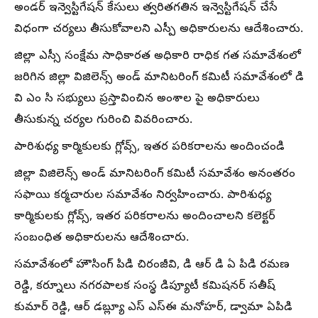
అండర్ ఇన్వెస్టిగేషన్ కేసులు త్వరితగతిన ఇన్వెస్టిగేషన్ చేసే
విధంగా చర్యలు తీసుకోవాలని ఎస్పీ అధికారులను ఆదేశించారు.
జిల్లా ఎస్సీ సంక్షేమ సాధికారత అధికారి రాధిక గత సమావేశంలో
జరిగిన జిల్లా విజిలెన్స్ అండ్ మానిటరింగ్ కమిటీ సమావేశంలో డి
వి ఎం సి సభ్యులు ప్రస్తావించిన అంశాల పై అధికారులు
తీసుకున్న చర్యల గురించి వివరించారు.
పారిశుధ్య కార్మికులకు గ్లోవ్స్, ఇతర పరికరాలను అందించండి
జిల్లా విజిలెన్స్ అండ్ మానిటరింగ్ కమిటీ సమావేశం అనంతరం
సఫాయి కర్మచారుల సమావేశం నిర్వహించారు. పారిశుధ్య
కార్మికులకు గ్లోవ్స్, ఇతర పరికరాలను అందించాలని కలెక్టర్
సంబంధిత అధికారులను ఆదేశించారు.
సమావేశంలో హౌసింగ్ పిడి చిరంజీవి, డి ఆర్ డి ఏ పిడి రమణ
రెడ్డి, కర్నూలు నగరపాలక సంస్థ డిప్యూటీ కమిషనర్ సతీష్
కుమార్ రెడ్డి, ఆర్ డబ్ల్యూ ఎస్ ఎస్ఈ మనోహర్, డ్వామా ఏపిడి