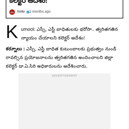
కలెక్టర్ ఆదేశం!
hmtv
2 months ago
K
urnool: ఎస్సీ, ఎస్టీ బాధితులకు భరోసా.. త్వరితగతిన
న్యాయం చేయాలని కలెక్టర్ ఆదేశం!
కర్నూలు :
ఎస్సీ, ఎస్టీ బాధిత కుటుంబాలకు ప్రభుత్వం నుండి
రావల్సిన ప్రయోజనాలను త్వరితగతిన అందించాలని జిల్లా
కలెక్టర్ డా.ఏ.సిరి అధికారులను ఆదేశించారు.
ADVERTISEMENT