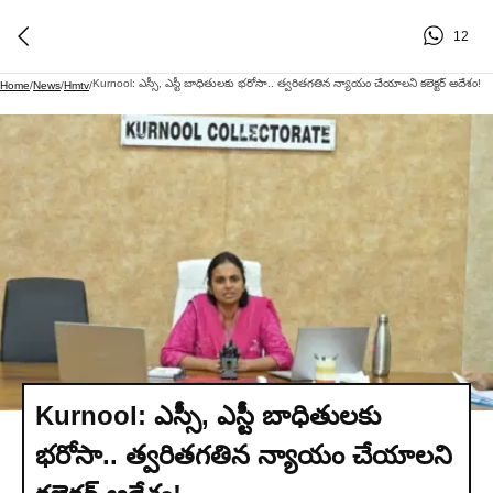
12
Kurnool: ఎస్సీ, ఎస్టీ బాధితులకు భరోసా.. త్వరితగతిన న్యాయం చేయాలని కలెక్టర్ ఆదేశం!
Home
/
News
/
Hmtv
/
Kurnool: ఎస్సీ, ఎస్టీ బాధితులకు
భరోసా.. త్వరితగతిన న్యాయం చేయాలని