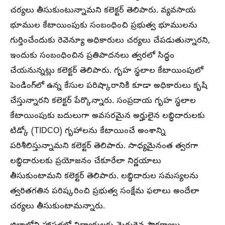
చర్యలు తీసుకుంటున్నామని కలెక్టర్ తెలిపారు. వ్యవసాయ
భూముల కేటాయింపుకు సంబంధించి ప్రభుత్వ భూములను
గుర్తించేందుకు రెవెన్యూ అధికారులు చర్యలు చేపడుతున్నారని,
ఇందుకు సంబంధించిన ప్రతిపాదనలు త్వరలో సిద్ధం
చేయనున్నట్లు కలెక్టర్ తెలిపారు. గృహ స్థలాల కేటాయింపులో
పెండింగ్‌లో ఉన్న కేసుల పరిష్కారానికి కూడా అధికారులు కృషి
చేస్తున్నారని కలెక్టర్ పేర్కొన్నారు. సంప్రదాయ గృహ స్థలాల
కేటాయింపుకు బదులుగా అవసరమైన అర్హులైన లబ్ధిదారులకు
టిడ్కో (TIDCO) గృహాలను కేటాయించే అంశాన్ని
పరిశీలిస్తున్నామని కలెక్టర్ తెలిపారు. సాధ్యమైనంత త్వరగా
లబ్ధిదారులకు ప్రయోజనం చేకూరేలా నిర్ణయాలు
తీసుకుంటామని కలెక్టర్ తెలిపారు. లబ్ధిదారుల సమస్యలను
త్వరితగతిన పరిష్కరించి ప్రభుత్వ సంక్షేమ ఫలాలు అందేలా
చర్యలు తీసుకుంటామన్నారు.