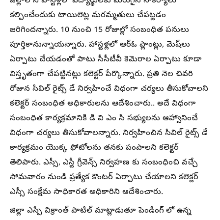
జిల్లాలోని హాస్టళ్లలో విద్యార్థులకు మెరుగైన సౌకర్యాలు
కల్పించేందుకు టాయిలెట్ల మరమ్మతులు చేపట్టడం
జరిగిందన్నారు. 10 నుంచి 15 రోజుల్లో సంబంధిత పనులు
పూర్తికానున్నాయన్నారు. హాస్టళ్లలో ఆర్‌ఓ ప్లాంట్లు, మెష్‌లు
ఏర్పాటు చేయడంతో పాటు సీసీటీవీ కెమెరాల ఏర్పాటు కూడా
విస్తృతంగా చేపట్టినట్లు కలెక్టర్ పేర్కొన్నారు. ప్రతి నెల చివరి
రోజున సివిల్ రైట్స్ డే నిర్వహించే విధంగా చర్యలు తీసుకోవాలని
కలెక్టర్ సంబంధిత అధికారులను ఆదేశించారు.. అదే విధంగా
సంబంధిత కార్యక్రమానికి డి వి ఎం సి సభ్యులను ఆహ్వానించే
విధంగా చర్యలు తీసుకోవాలన్నారు. నిర్వహించిన సివిల్ రైట్స్ డే
కార్యక్రమం యొక్క ఫోటోలను తనకు పంపాలని కలెక్టర్
తెలిపారు. ఎస్సీ, ఎస్టీ గ్రీవెన్స్ నిర్వహణ కు సంబంధించి వచ్చే
సోమవారం నుండి ప్రత్యేక కౌంటర్ ఏర్పాటు చేయాలని కలెక్టర్
ఎస్సీ సంక్షేమ సాధికారత అధికారిని ఆదేశించారు.
జిల్లా ఎస్పీ విక్రాంత్ పాటిల్ మాట్లాడుతూ పెండింగ్ లో ఉన్న