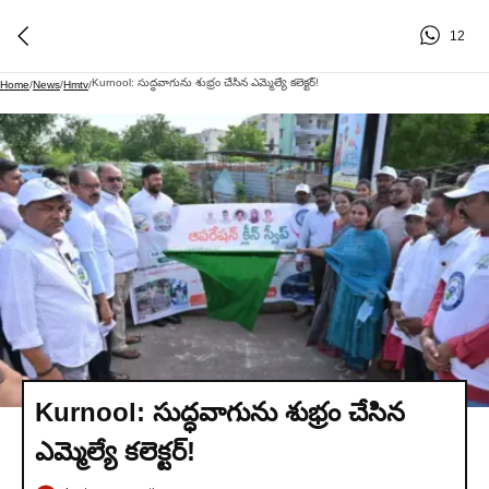
12
Kurnool: సుద్ధవాగును శుభ్రం చేసిన ఎమ్మెల్యే కలెక్టర్!
Home
/
News
/
Hmtv
/
Kurnool: సుద్ధవాగును శుభ్రం చేసిన
ఎమ్మెల్యే కలెక్టర్!