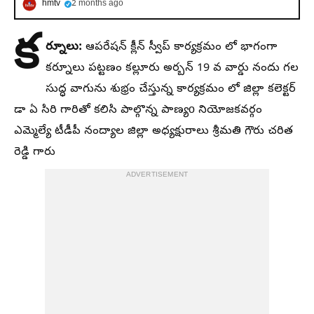
hmtv
2 months ago
క
ర్నూలు:
ఆపరేషన్ క్లీన్ స్వీప్ కార్యక్రమం లో భాగంగా
కర్నూలు పట్టణం కల్లూరు అర్బన్ 19 వ వార్డు నందు గల
సుద్ధ వాగును శుభ్రం చేస్తున్న కార్యక్రమం లో జిల్లా కలెక్టర్
డా ఏ సిరి గారితో కలిసి పాల్గొన్న పాణ్యo నియోజకవర్గం
ఎమ్మెల్యే టీడీపీ నంద్యాల జిల్లా అధ్యక్షురాలు శ్రీమతి గౌరు చరిత
రెడ్డి గారు
ADVERTISEMENT