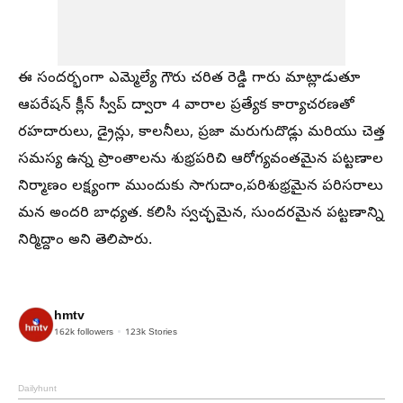
ఈ సందర్భంగా ఎమ్మెల్యే గౌరు చరిత రెడ్డి గారు మాట్లాడుతూ
ఆపరేషన్ క్లీన్ స్వీప్ ద్వారా 4 వారాల ప్రత్యేక కార్యాచరణతో
రహదారులు, డ్రైన్లు, కాలనీలు, ప్రజా మరుగుదొడ్లు మరియు చెత్త
సమస్య ఉన్న ప్రాంతాలను శుభ్రపరిచి ఆరోగ్యవంతమైన పట్టణాల
నిర్మాణం లక్ష్యంగా ముందుకు సాగుదాం,పరిశుభ్రమైన పరిసరాలు
మన అందరి బాధ్యత. కలిసి స్వచ్ఛమైన, సుందరమైన పట్టణాన్ని
నిర్మిద్దాం అని తెలిపారు.
hmtv
162k
followers
123k
Stories
Dailyhunt