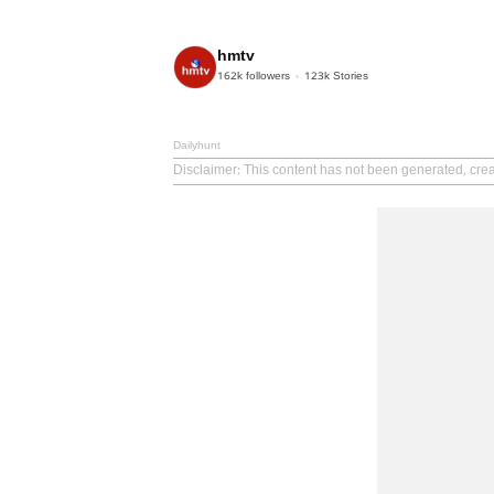
hmtv
162k
followers
123k
Stories
Dailyhunt
Disclaimer
: This content has not been generated, cre