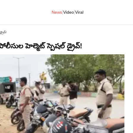
|
|
News
Video
Viral
్రైవ్!
ుల హెల్మెట్ స్పెషల్ డ్రైవ్!