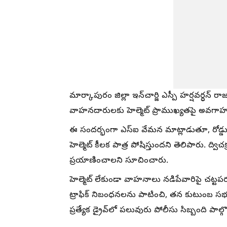
మార్కాపురం జిల్లా ఇన్‌చార్జి ఎస్పీ హర్షవర్ధన్
వాహనదారులకు హెల్మెట్ ప్రాముఖ్యతపై అవగాహ
ఈ సందర్భంగా ఎస్ఐ వేమన మాట్లాడుతూ, రోడ్డు
హెల్మెట్ కీలక పాత్ర పోషిస్తుందని తెలిపారు. ద్
ప్రయాణించాలని సూచించారు.
హెల్మెట్ లేకుండా వాహనాలు నడిపేవారిపై చట్ట
ట్రాఫిక్ నిబంధనలను పాటించి, తన కుటుంబ సభ్య
ప్రత్యేక డ్రైవ్‌లో పలువురు పోలీసు సిబ్బంది