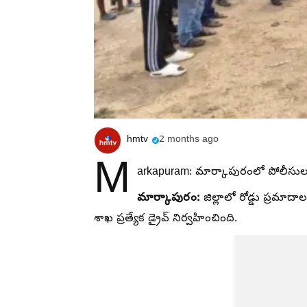
hmtv
2 months ago
M
arkapuram: మార్కాపురంలో పోలీసుల హెల
మార్కాపురం:
జిల్లాలో రోడ్డు ప్రమా
శాఖ ప్రత్యేక డ్రైవ్ నిర్వహించింది.