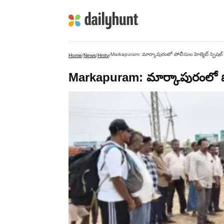
Markapuram: మార్కాపురంలో పోలీసుల హెల్మెట్ స్పెషల్ డ
Home
/
News
/
Hmtv
/
Markapuram: మార్కాపురంలో పోలీస