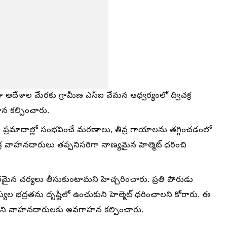
 రాజు ఆదేశాల మేరకు గ్రామీణ ఎస్ఐ వేమన ఆధ్వర్యంలో ద్విచక్ర
న కల్పించారు.
 ప్రమాదాల్లో సంభవించే మరణాలు, తీవ్ర గాయాలను తగ్గించడంలో
విచక్ర వాహనదారులు తప్పనిసరిగా నాణ్యమైన హెల్మెట్ ధరించి
పరమైన చర్యలు తీసుకుంటామని హెచ్చరించారు. ప్రతి పౌరుడు
ుల భద్రతను దృష్టిలో ఉంచుకుని హెల్మెట్ ధరించాలని కోరారు. ఈ
 పాల్గొని వాహనదారులకు అవగాహన కల్పించారు.