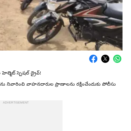
్మెట్ స్పెషల్ డ్రైవ్!
దాలను నివారించి వాహనదారుల ప్రాణాలను రక్షించేందుకు పోలీసు
ADVERTISEMENT