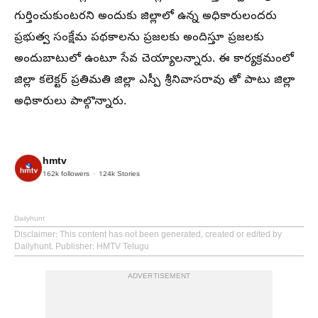
గుర్తించుకుంటరని అందుకు జిల్లాలో ఉన్న అధికారులందరు
ప్రభుత్వ సంక్షేమ పథకాలను ప్రజలకు అందిస్తూ ప్రజలకు
అందుబాటులో ఉంటూ సేవ చెయ్యాలన్నారు. ఈ కార్యక్రమంలో
జిల్లా కలెక్టర్ ప్రతిమతి జిల్లా ఎస్పీ శ్రీనివాసరావు తో పాటు జిల్లా
అధికారులు పాల్గొన్నారు.
hmtv
162k
followers
124k
Stories
Dailyhunt
Disclaimer
: This content has not been generated, created or edited by
Dailyhunt. Publisher: HMTV Telugu
ADVERTISEMENT