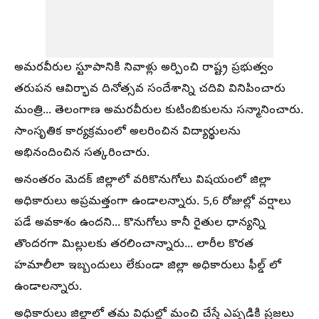
అమరవీరుల స్టూపానికి నివాళ్లు అర్పించి రాష్ట్ర ప్రభుత్వం
తరుపన ఆవిర్భావ దినోత్సవ సందేశాన్ని చదివి వినిపించారు
మంత్రి... తెలంగాణ అమరవీరుల కుటింబికులను సన్మానించారు.
సాంసృతిక కార్యక్రమంలో అలరించిన విద్యార్థులను
అభినందించిన సత్కరించారు.
అనంతరం మెదక్ జిల్లాలో వరికొనుగోలు విషయంలో జిల్లా
అధికారులు అప్రమత్తంగా ఉండాలన్నారు. 5,6 రోజుల్లో వర్షాలు
పడే అవకాశం ఉందని... కొనుగోలు కానీ రైతుల ధాన్యన్ని
తొందరగా మిల్లులకు తరలించాన్నారు... లారీల కొరత
హమాలీలా ఇబ్బందులు లేకుండా జిల్లా అధికారులు ఫీల్డ్ లో
ఉండాలన్నారు.
అధికారులు జిల్లాలో తమ విధుల్లో మంచి చేస్తే ఎప్పడికి ప్రజలు