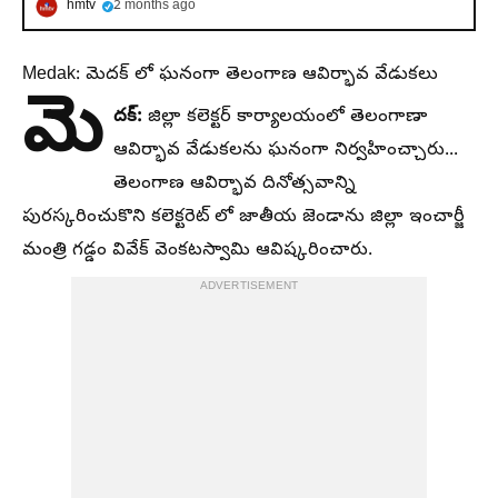
hmtv
2 months ago
Medak: మెదక్ లో ఘనంగా తెలంగాణ ఆవిర్భావ వేడుకలు
మె
దక్:
జిల్లా కలెక్టర్ కార్యాలయంలో తెలంగాణా
ఆవిర్భావ వేడుకలను ఘనంగా నిర్వహించ్చారు...
తెలంగాణ ఆవిర్భావ దినోత్సవాన్ని
పురస్కరించుకొని కలెక్టరెట్ లో జాతీయ జెండాను జిల్లా ఇంచార్జీ
మంత్రి గడ్డం వివేక్ వెంకటస్వామి ఆవిష్కరించారు.
ADVERTISEMENT