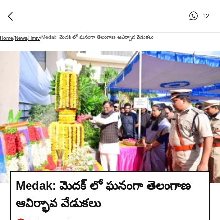
12
Medak: మెదక్ లో ఘనంగా తెలంగాణ ఆవిర్భావ వేడుకలు
Home
/
News
/
Hmtv
/
Medak: మెదక్ లో ఘనంగా తెలంగాణ
ఆవిర్భావ వేడుకలు