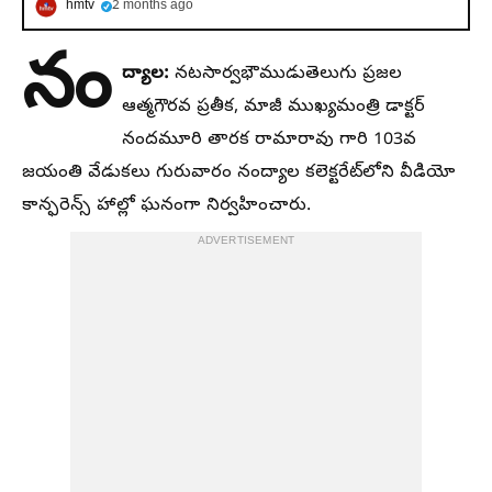
hmtv
2 months ago
నం
ద్యాల:
నటసార్వభౌముడుతెలుగు ప్రజల
ఆత్మగౌరవ ప్రతీక, మాజీ ముఖ్యమంత్రి డాక్టర్
నందమూరి తారక రామారావు గారి 103వ
జయంతి వేడుకలు గురువారం నంద్యాల కలెక్టరేట్‌లోని వీడియో
కాన్ఫరెన్స్ హాల్లో ఘనంగా నిర్వహించారు.
ADVERTISEMENT