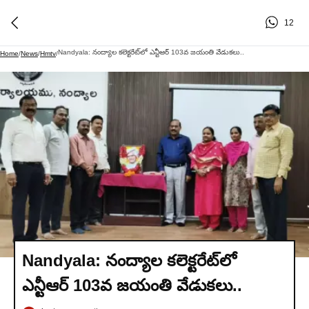
12
Nandyala: నంద్యాల కలెక్టరేట్‌లో ఎన్టీఆర్ 103వ జయంతి వేడుకలు..
Home
/
News
/
Hmtv
/
Nandyala: నంద్యాల కలెక్టరేట్‌లో
ఎన్టీఆర్ 103వ జయంతి వేడుకలు..