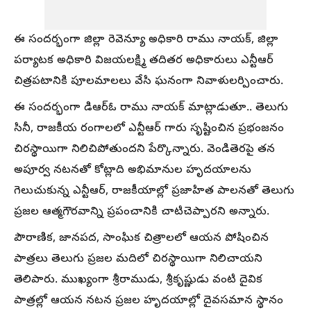
ఈ సందర్భంగా జిల్లా రెవెన్యూ అధికారి రాము నాయక్, జిల్లా
పర్యాటక అధికారి విజయలక్ష్మి తదితర అధికారులు ఎన్టీఆర్
చిత్రపటానికి పూలమాలలు వేసి ఘనంగా నివాళులర్పించారు.
ఈ సందర్భంగా డిఆర్ఓ రాము నాయక్ మాట్లాడుతూ.. తెలుగు
సినీ, రాజకీయ రంగాలలో ఎన్టీఆర్ గారు సృష్టించిన ప్రభంజనం
చిరస్థాయిగా నిలిచిపోతుందని పేర్కొన్నారు. వెండితెరపై తన
అపూర్వ నటనతో కోట్లాది అభిమానుల హృదయాలను
గెలుచుకున్న ఎన్టీఆర్, రాజకీయాల్లో ప్రజాహిత పాలనతో తెలుగు
ప్రజల ఆత్మగౌరవాన్ని ప్రపంచానికి చాటిచెప్పారని అన్నారు.
పౌరాణిక, జానపద, సాంఘిక చిత్రాలలో ఆయన పోషించిన
పాత్రలు తెలుగు ప్రజల మదిలో చిరస్థాయిగా నిలిచాయని
తెలిపారు. ముఖ్యంగా శ్రీరాముడు, శ్రీకృష్ణుడు వంటి దైవిక
పాత్రల్లో ఆయన నటన ప్రజల హృదయాల్లో దైవసమాన స్థానం