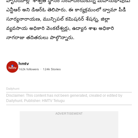
హృదయాల్లో శాశ్వత స్థానం సంపాదించుకున్న మహానుభావుడు
ఎన్టీఆర్ అని డిఆర్ఓ తెలిపారు. ఈ కార్యక్రమంలో డ్వామా పీడీ
సూర్యనారాయణ, మున్సిపల్ కమిషనర్ శేషన్న, జిల్లా
వ్యవసాయ అధికారి వెంకటేశ్వర్లు, ఉద్యాన శాఖ అధికారి
నాగరాజు తదితరులు పాల్గొన్నారు.
hmtv
162k
followers
124k
Stories
Dailyhunt
Disclaimer
: This content has not been generated, created or edited by
Dailyhunt. Publisher: HMTV Telugu
ADVERTISEMENT