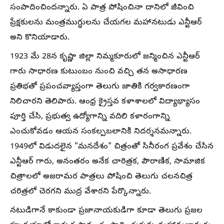
సంపాదించిందన్నారు. ఏ పాత్ర పోషించినా దానిలో జీవించి
ప్రేక్షకులను మంత్రముగ్ధులను చేయగల మహానటుడు ఎన్టీఆర్
అని కొనియాడారు.
1923 మే 28న కృష్ణా జిల్లా నిమ్మకూరులో జన్మించిన ఎన్టీఆర్
గారు సాధారణ కుటుంబం నుంచి వచ్చి తన అసాధారణ
ప్రతిభతో ప్రపంచవ్యాప్తంగా తెలుగు జాతికి గర్వకారణంగా
నిలిచారని తెలిపారు. ఆంధ్ర క్రైస్తవ కళాశాలలో విద్యాభ్యాసం
పూర్తి చేసి, ప్రభుత్వ ఉద్యోగాన్ని వదిలి కళారంగాన్ని
ఎంచుకోవడం ఆయన సంకల్పబలానికి నిదర్శనమన్నారు.
1949లో విడుదలైన "మనదేశం" చిత్రంతో సినీరంగ ప్రవేశం చేసిన
ఎన్టీఆర్ గారు, అనంతరం అనేక చారిత్రక, పౌరాణిక, సామాజిక
చిత్రాలలో అజరామర పాత్రలు పోషించి తెలుగు చలనచిత్ర
చరిత్రలో చెరగని ముద్ర వేశారని పేర్కొన్నారు.
నటుడిగానే కాకుండా ప్రజానాయకుడిగా కూడా తెలుగు ప్రజల