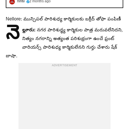
hmtv
2 months ago
Nellore: మున్సిపల్ పారిశుధ్య కార్మికులకు బక్రీద్ తోఫా పంపిణీ
నె
ల్లూరు:
నగర పారిశుద్ధ్య కార్మికుల పాత్ర మరువలేనిదని,
నిత్యం నగరాన్ని అత్యంత పరిశుభ్రంగా ఉంచే ఫ్రంట్
వారియర్స్ పారిశుధ్య కార్మికులేనని గుర్తు చేశారు షేక్
బాషా.
ADVERTISEMENT