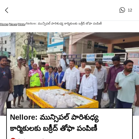
12
Nellore: మున్సిపల్ పారిశుధ్య కార్మికులకు బక్రీద్ తోఫా పంపిణీ
Home
/
News
/
Hmtv
/
Nellore: మున్సిపల్ పారిశుధ్య
కార్మికులకు బక్రీద్ తోఫా పంపిణీ