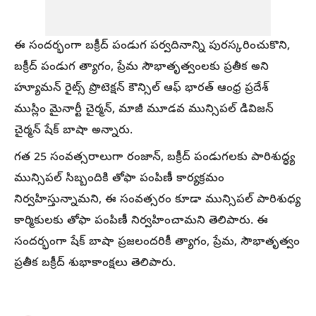
ఈ సందర్భంగా బక్రీద్ పండుగ పర్వదినాన్ని పురస్కరించుకొని,
బక్రీద్ పండుగ త్యాగం, ప్రేమ సౌభాతృత్వంలకు ప్రతీక అని
హ్యూమన్ రైట్స్ ప్రొటెక్షన్ కౌన్సిల్ ఆఫ్ భారత్ ఆంధ్ర ప్రదేశ్
ముస్లిం మైనార్టీ చైర్మన్, మాజీ మూడవ మున్సిపల్ డివిజన్
చైర్మన్ షేక్ బాషా అన్నారు.
గత 25 సంవత్సరాలుగా రంజాన్, బక్రీద్ పండుగలకు పారిశుద్ధ్య
మున్సిపల్ సిబ్బందికి తోఫా పంపిణీ కార్యక్రమం
నిర్వహిస్తున్నామని, ఈ సంవత్సరం కూడా మున్సిపల్ పారిశుధ్య
కార్మికులకు తోఫా పంపిణీ నిర్వహించామని తెలిపారు. ఈ
సందర్భంగా షేక్ బాషా ప్రజలందరికీ త్యాగం, ప్రేమ, సౌభాతృత్వం
ప్రతీక బక్రీద్ శుభాకాంక్షలు తెలిపారు.