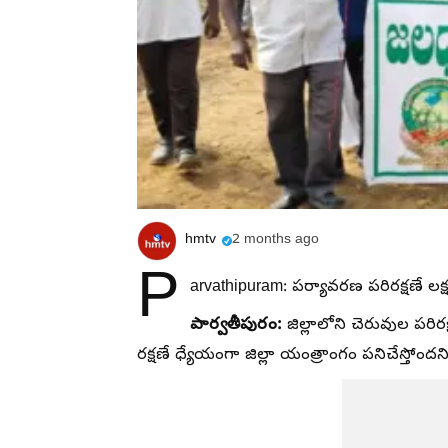
hmtv
2 months ago
P
arvathipuram: పర్యావరణ పరిరక్షణే లక్ష్యం:
పార్వతీపురం:
జిల్లాలోని చెరువుల పర
రక్షణే ధ్యేయంగా జిల్లా యంత్రాంగం పనిచేస్తోందని