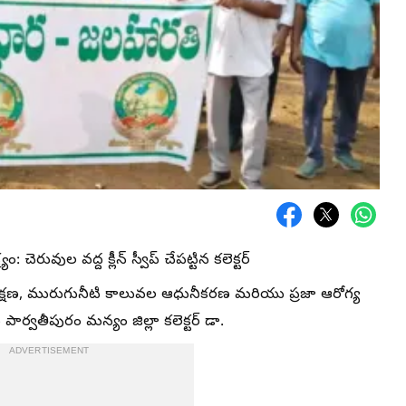
 చెరువుల వద్ద క్లీన్ స్వీప్ చేపట్టిన కలెక్టర్
ిరక్షణ, మురుగునీటి కాలువల ఆధునీకరణ మరియు ప్రజా ఆరోగ్య
 పార్వతీపురం మన్యం జిల్లా కలెక్టర్ డా.
ADVERTISEMENT