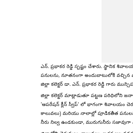
ఎన్. ప్రభాకర రెడ్డి స్పష్టం చేశారు. స్థానిక శివ
పనులను, నూతనంగా అందుబాటులోకి వచ్చిన వాకి
జిల్లా కలెక్టర్ డా. ఎన్. ప్రభాకర రెడ్డి గారు ము
​జిల్లా కలెక్టర్ మాట్లాడుతూ పట్టణ పరిధిలోని 
'ఆపరేషన్ క్లీన్ స్వీప్' లో భాగంగా శివాలయం చెరువ
కాలువలు) మరియు నాలాల్లో పూడికతీత పనులను
నీరు నిల్వ ఉండకుండా, మురుగునీరు సజావుగా స