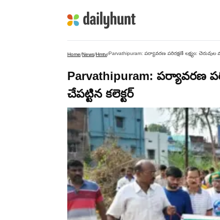
Parvathipuram: పర్యావరణ పరిరక్షణే లక్ష్యం: చెరువుల వద్ద క్ల
Home
/
News
/
Hmtv
/
Parvathipuram: పర్యావరణ పరిరక్షణ
చేపట్టిన కలెక్టర్