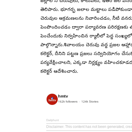
జిల్లాలోని చెరువులు, కాలువలు, ఇతర జల వనర
తెలిపారు. భూగర్భ జలాల మట్టాలు పడిపోకుండా 
చెరువుల ఆక్రమణలను నివారించడం, నీటి వనరు
పెంపొందించడం ద్వారా పర్యావరణ పరిరక్షణకు 
పెంచేందుకు నిర్వహించిన ర్యాలీలో పెద్ద సంఖ్యలో
పాల్గొన్నారు.​శివాలయం చెరువు వద్ద ప్రజల ఆహ్లా
కలెక్టర్, దీనిని పట్టణ ప్రజలు సద్వినియోగం చేసుక
పర్యవేక్షించాలని, ఎక్కడా నిర్లక్ష్యం వహించ
కలెక్టర్ ఆదేశించారు.
hmtv
162k
followers
124k
Stories
Dailyhunt
Disclaimer
: This content has not been generated, cre