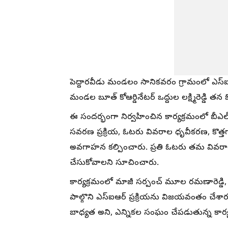
పెద్దారవీడు మండలం సానికవరం గ్రామంలో ఎస్‌ఐఆ
మండల బూత్ కోఆర్డినేటర్ ఒద్దుల లక్ష్మిరెడ్డి 
ఈ సందర్భంగా నిర్వహించిన కార్యక్రమంలో బీ
సవరణ ప్రక్రియ, ఓటరు వివరాల ధృవీకరణ, కొత్తగ
అవగాహన కల్పించారు. ప్రతి ఓటరు తమ వివరా
చేసుకోవాలని సూచించారు.
కార్యక్రమంలో మాజీ సర్పంచ్ మూల రమణారెడ్డి, 
పాల్గొని ఎస్‌ఐఆర్ ప్రక్రియను విజయవంతం చేశార
బాధ్యత అని, ఎన్నికల సంఘం చేపడుతున్న కార్య