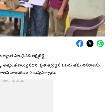
ంత విలువైనది లక్ష్మిరెడ్డి
కు అత్యంత విలువైనదని, ప్రతి అర్హుడైన ఓటరు తమ వివరాలను
వాలని నాయకులు పిలుపునిచ్చారు.
ADVERTISEMENT