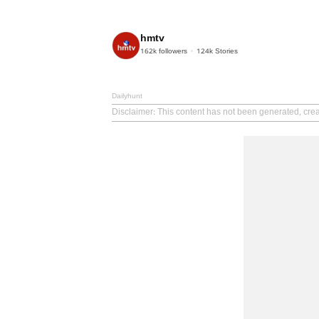
hmtv
162k
followers
124k
Stories
Dailyhunt
Disclaimer
: This content has not been generated, cre