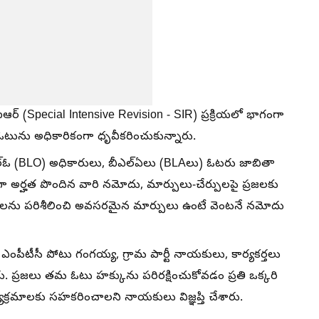
ర్ (Special Intensive Revision - SIR) ప్రక్రియలో భాగంగా
తన ఓటును అధికారికంగా ధృవీకరించుకున్నారు.
ఎల్ఓ (BLO) అధికారులు, బీఎల్ఏలు (BLAలు) ఓటరు జాబితా
ా అర్హత పొందిన వారి నమోదు, మార్పులు-చేర్పులపై ప్రజలకు
లను పరిశీలించి అవసరమైన మార్పులు ఉంటే వెంటనే నమోదు
ఎంపీటీసీ పోటు గంగయ్య, గ్రామ పార్టీ నాయకులు, కార్యకర్తలు
ు. ప్రజలు తమ ఓటు హక్కును పరిరక్షించుకోవడం ప్రతి ఒక్కరి
క్రమాలకు సహకరించాలని నాయకులు విజ్ఞప్తి చేశారు.