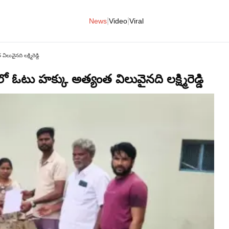
|
|
News
Video
Viral
ైనది లక్ష్మిరెడ్డి
ఓటు హక్కు అత్యంత విలువైనది లక్ష్మిరెడ్డి