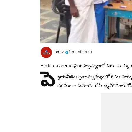
hmtv
1 month ago
Peddaraveedu: ప్రజాస్వామ్యంలో ఓటు హక్కు అత్య
పె
ద్దారవీడు:
ప్రజాస్వామ్యంలో ఓటు హక్
సక్రమంగా నమోదు చేసి ధృవీకరించుకో