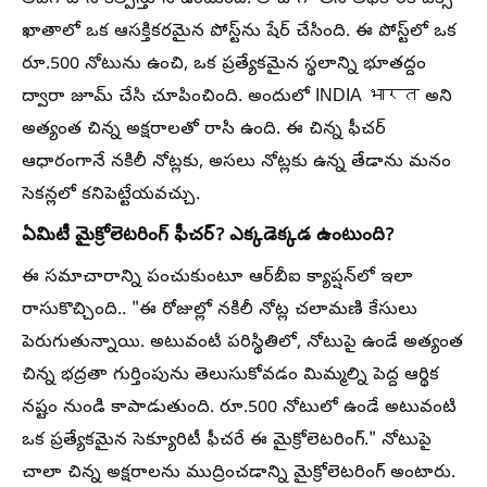
ఖాతాలో ఒక ఆసక్తికరమైన పోస్ట్‌ను షేర్ చేసింది. ఈ పోస్ట్‌లో ఒక
రూ.500 నోటును ఉంచి, ఒక ప్రత్యేకమైన స్థలాన్ని భూతద్దం
ద్వారా జూమ్ చేసి చూపించింది. అందులో INDIA भारत అని
అత్యంత చిన్న అక్షరాలతో రాసి ఉంది. ఈ చిన్న ఫీచర్
ఆధారంగానే నకిలీ నోట్లకు, అసలు నోట్లకు ఉన్న తేడాను మనం
సెకన్లలో కనిపెట్టేయవచ్చు.
ఏమిటీ మైక్రోలెటరింగ్ ఫీచర్? ఎక్కడెక్కడ ఉంటుంది?
ఈ సమాచారాన్ని పంచుకుంటూ ఆర్‌బీఐ క్యాప్షన్‌లో ఇలా
రాసుకొచ్చింది.. "ఈ రోజుల్లో నకిలీ నోట్ల చలామణి కేసులు
పెరుగుతున్నాయి. అటువంటి పరిస్థితిలో, నోటుపై ఉండే అత్యంత
చిన్న భద్రతా గుర్తింపును తెలుసుకోవడం మిమ్మల్ని పెద్ద ఆర్థిక
నష్టం నుండి కాపాడుతుంది. రూ.500 నోటులో ఉండే అటువంటి
ఒక ప్రత్యేకమైన సెక్యూరిటీ ఫీచరే ఈ మైక్రోలెటరింగ్." నోటుపై
చాలా చిన్న అక్షరాలను ముద్రించడాన్ని మైక్రోలెటరింగ్ అంటారు.