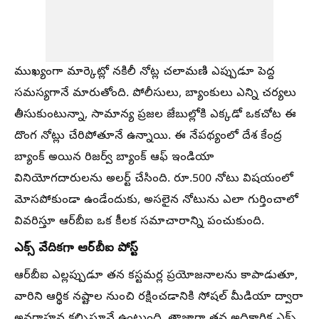
ముఖ్యంగా మార్కెట్లో నకిలీ నోట్ల చలామణి ఎప్పుడూ పెద్ద
సమస్యగానే మారుతోంది. పోలీసులు, బ్యాంకులు ఎన్ని చర్యలు
తీసుకుంటున్నా, సామాన్య ప్రజల జేబుల్లోకి ఎక్కడో ఒకచోట ఈ
దొంగ నోట్లు చేరిపోతూనే ఉన్నాయి. ఈ నేపథ్యంలో దేశ కేంద్ర
బ్యాంక్ అయిన రిజర్వ్ బ్యాంక్ ఆఫ్ ఇండియా
వినియోగదారులను అలర్ట్ చేసింది. రూ.500 నోటు విషయంలో
మోసపోకుండా ఉండేందుకు, అసలైన నోటును ఎలా గుర్తించాలో
వివరిస్తూ ఆర్‌బీఐ ఒక కీలక సమాచారాన్ని పంచుకుంది.
ఎక్స్‌ వేదికగా ఆర్‌బీఐ పోస్ట్
ఆర్‌బీఐ ఎల్లప్పుడూ తన కస్టమర్ల ప్రయోజనాలను కాపాడుతూ,
వారిని ఆర్థిక నష్టాల నుంచి రక్షించడానికి సోషల్ మీడియా ద్వారా
అవగాహన కల్పిస్తూనే ఉంటుంది. తాజాగా తన అధికారిక ఎక్స్