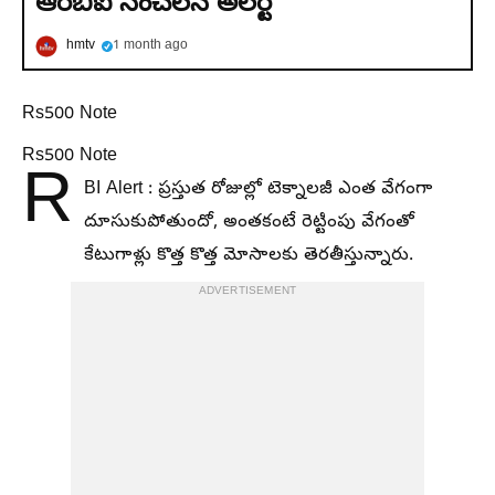
ఆర్‌బీఐ సంచలన అలర్ట్
hmtv
1 month ago
Rs500 Note
Rs500 Note
R
BI Alert : ప్రస్తుత రోజుల్లో టెక్నాలజీ ఎంత వేగంగా
దూసుకుపోతుందో, అంతకంటే రెట్టింపు వేగంతో
కేటుగాళ్లు కొత్త కొత్త మోసాలకు తెరతీస్తున్నారు.
ADVERTISEMENT