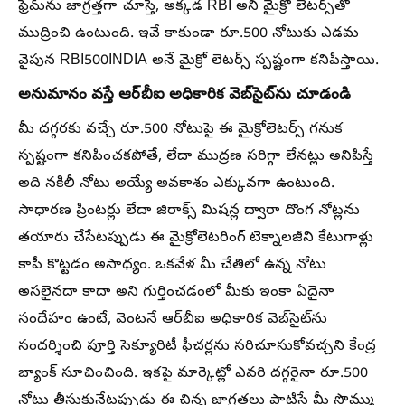
ఫ్రేమ్‌ను జాగ్రత్తగా చూస్తే, అక్కడ RBI అని మైక్రో లెటర్స్‌తో
ముద్రించి ఉంటుంది. ఇవే కాకుండా రూ.500 నోటుకు ఎడమ
వైపున RBI500INDIA అనే మైక్రో లెటర్స్ స్పష్టంగా కనిపిస్తాయి.
అనుమానం వస్తే ఆర్‌బీఐ అధికారిక వెబ్‌సైట్‌ను చూడండి
మీ దగ్గరకు వచ్చే రూ.500 నోటుపై ఈ మైక్రోలెటర్స్ గనుక
స్పష్టంగా కనిపించకపోతే, లేదా ముద్రణ సరిగ్గా లేనట్లు అనిపిస్తే
అది నకిలీ నోటు అయ్యే అవకాశం ఎక్కువగా ఉంటుంది.
సాధారణ ప్రింటర్లు లేదా జిరాక్స్ మిషన్ల ద్వారా దొంగ నోట్లను
తయారు చేసేటప్పుడు ఈ మైక్రోలెటరింగ్ టెక్నాలజీని కేటుగాళ్లు
కాపీ కొట్టడం అసాధ్యం. ఒకవేళ మీ చేతిలో ఉన్న నోటు
అసలైనదా కాదా అని గుర్తించడంలో మీకు ఇంకా ఏదైనా
సందేహం ఉంటే, వెంటనే ఆర్‌బీఐ అధికారిక వెబ్‌సైట్‌ను
సందర్శించి పూర్తి సెక్యూరిటీ ఫీచర్లను సరిచూసుకోవచ్చని కేంద్ర
బ్యాంక్ సూచించింది. ఇకపై మార్కెట్లో ఎవరి దగ్గరైనా రూ.500
నోటు తీసుకునేటప్పుడు ఈ చిన్న జాగ్రత్తలు పాటిస్తే మీ సొమ్ము