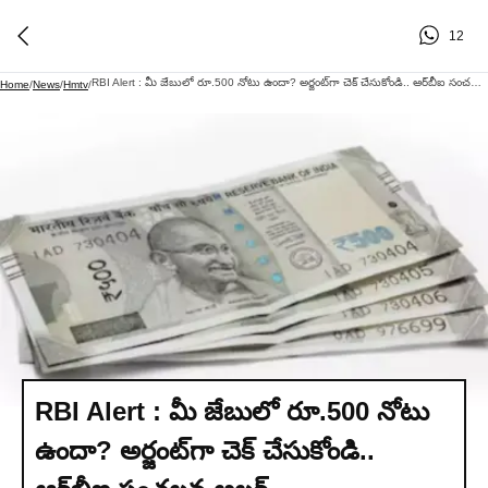
12
RBI Alert : మీ జేబులో రూ.500 నోటు ఉందా? అర్జంట్‌గా చెక్ చేసుకోండి.. ఆర్‌బీఐ సంచలన అలర్ట్
Home
/
News
/
Hmtv
/
RBI Alert : మీ జేబులో రూ.500 నోటు
ఉందా? అర్జంట్‌గా చెక్ చేసుకోండి..