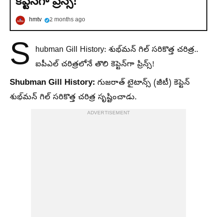
కెప్టెన్‌గా ప్రిన్స్!
hmtv
2 months ago
S
hubman Gill History: శుభ్‌మన్ గిల్ సరికొత్త చరిత్ర..
ఐపీఎల్ చరిత్రలోనే తొలి కెప్టెన్‌గా ప్రిన్స్!
Shubman Gill History:
గుజరాత్ టైటాన్స్ (జీటీ) కెప్టెన్
శుభ్‌మన్ గిల్ సరికొత్త చరిత్ర సృష్టించాడు.
ADVERTISEMENT