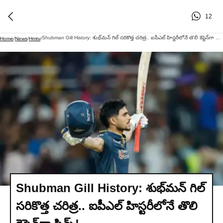
12
Shubman Gill History: శుభ్‌మన్ గిల్ సరికొత్త చరిత్ర.. ఐపీఎల్ హిస్టరీలోనే తొలి కెప్టెన్‌గా ప్రిన్స్!
Home
/
News
/
Hmtv
/
Shubman Gill History: శుభ్‌మన్ గిల్
సరికొత్త చరిత్ర.. ఐపీఎల్ హిస్టరీలోనే తొలి