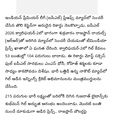
ఇండియన్ ప్రీమియర్ లీగ్ (ఐపీఎల్) ప్లేఆఫ్స్ మ్యాచ్‌లో సెంచరీ
చేసిన తొలి కెప్టెన్‌గా అరుదైన రికార్డు నెలకొల్పాడు. ఐపీఎల్
2026 క్వాలిఫయర్-2లో భాగంగా శుక్రవారం రాజస్థాన్ రాయల్స్‌
(ఆర్ఆర్)తో జరిగిన మ్యాచ్‌లో సెంచరీ చేయడంతో టీమిండియా
ప్రిన్స్ ఖాతాలో ఏ ఘనత చేరింది. క్వాలిఫయర్-2లో గిల్ కేవలం
53 బంతుల్లో 104 పరుగులు బాదాడు. ఈ రికార్డు మోస్ట్ సక్సెస్
ఫుల్ ఐపీఎల్ సారథులు ఎంఎస్ ధోనీ, రోహిత్ శర్మలకు కూడా
సాధ్యం కాకపోవడం విశేషం. భారీ ఒత్తిడి ఉన్న నాకౌట్ మ్యాచ్‌లో
గిల్ ఆడిన ఇన్నింగ్స్ క్రికెట్ అభిమానులను మంత్రముగ్ధులను
చేసింది.
215 పరుగుల భారీ లక్ష్యంతో బరిలోకి దిగిన గుజరాత్ టైటాన్స్‌కు
శుభ్‌మన్ గిల్ అద్భుత ఆరంభం అందించాడు. మొదటి బంతి
నుంచే దూకుడుగా ఆడిన ప్రిన్స్.. రాజస్థాన్ బౌలర్లపై