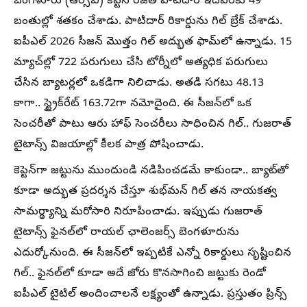
బెంగళూరు (ఆర్సీబీ) కెప్టెన్ రజత్ పాటిదార్ ఇదివరకు 49
బంతుల్లో శతకం చేశాడు. పాటిదార్ రికార్డును గిల్ బ్రేక్ చేశాడు.
ఐపీఎల్ 2026 సీజన్ మొత్తం గిల్ అద్భుత ఫామ్‌లో ఉన్నాడు. 15
మ్యాచ్‌ల్లో 722 పరుగులు చేసి టోర్నీలో అత్యధిక పరుగులు
చేసిన బ్యాటర్లలో ఒకడిగా నిలిచాడు. అతడి సగటు 48.13
కాగా.. స్ట్రైక్‌రేట్ 163.72గా నమోదైంది. ఈ సీజన్‌లో ఒక
సెంచరీతో పాటు ఆరు హాఫ్ సెంచరీలు సాధించిన గిల్.. గుజరాత్
టైటాన్స్ విజయాల్లో కీలక పాత్ర పోషించాడు.
కెప్టెన్‌గా జట్టును ముందుండి నడిపించడమే కాకుండా.. బ్యాట్‌తో
కూడా అద్భుత ప్రదర్శన చేస్తూ శుభ్‌మన్ గిల్ తన నాయకత్వ
సామర్థ్యాన్ని మరోసారి నిరూపించాడు. ఇప్పుడు గుజరాత్
టైటాన్స్ ఫైనల్‌లో రాయల్ ఛాలెంజర్స్ బెంగళూరును
ఎదుర్కోనుంది. ఈ సీజన్‌లో ఇప్పటికే ఎన్నో రికార్డులు సృష్టించిన
గిల్.. ఫైనల్‌లో కూడా అదే జోరు కొనసాగించి జట్టుకు రెండో
ఐపీఎల్ టైటిల్ అందించాలనే లక్ష్యంతో ఉన్నాడు. ప్రస్తుతం ప్రిన్స్