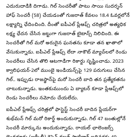
ఎదురుదాడికి దిగాడు. గిల్ సెంచరీతో పాటు సాయి సుదర్శన్
హాఫ్ సెంచరీ (58) చేయడంతో గుజరాత్ కేవలం 18.4 ఓవర్లలోనే
లక్ష్యాన్ని ఛేదించింది. దీంతో ఐపీఎల్ ప్లేఆఫ్స్ చరిత్రలో అత్యధిక
లక్ష్య ఛేదన చేసిన జట్టుగా గుజరాత్ టైటాన్స్ నిలిచింది. ఈ
సెంచరీతో గిల్ మరో అరుదైన ఘనతను కూడా తన ఖాతాలో
వేసుకున్నాడు. ఐపీఎల్ ప్లేఆఫ్స్ లేదా నాకౌట్ మ్యాచ్‌లలో రెండు
సెంచరీలు చేసిన తొలి ఆటగాడిగా రికార్డు సృష్టించాడు. 2023
క్వాలిఫయర్-2లో ముంబై ఇండియన్స్‌పై 129 పరుగులు చేసిన
గిల్.. ఇప్పుడు రాజస్థాన్‌పై మరో సెంచరీ బాది తన ప్రత్యేకతను
చాటుకున్నాడు. ఇంతకుముందు ఏ బ్యాటర్ కూడా ప్లేఆఫ్స్‌లో
రెండు సెంచరీలు నమోదు చేయలేదు.
ఐపీఎల్ ప్లేఆఫ్స్ చరిత్రలో ఫాస్టెస్ట్ సెంచరీ బాదిన ప్లేయర్‌గా
శుభ్‌మన్ గిల్ మరో రికార్డ్ అందుకున్నాడు. గిల్ 47 బంతుల్లోనే
సెంచరీ మార్కును అందుకున్నాడు. రాయల్ ఛాలెంజర్స్