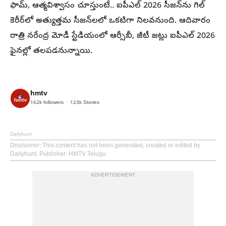
ఫామ్, ఆత్మవిశ్వాసం చూస్తుంటే.. ఐపీఎల్ 2026 సీజన్‌ను గిల్
కెరీర్‌లో అత్యుత్తమ సీజన్‌లలో ఒకటిగా నిలవనుంది. ఆదివారం
రాత్రి నరేంద్ర మోడీ స్టేడియంలో ఆర్సీబీ, జీటీ జట్లు ఐపీఎల్ 2026
ఫైనల్లో తలపడనున్నాయి.
hmtv
162k
followers
123k
Stories
Dailyhunt
Disclaimer
: This content has not been generated, created or edited by
Dailyhunt. Publisher: HMTV Telugu
ADVERTISEMENT