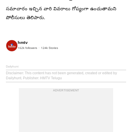
సమాచారం ఇచ్చిన వారి వివరాలు గోప్యంగా ఉంచుతామని
పోలీసులు తెలిపారు.
hmtv
162k
followers
124k
Stories
Dailyhunt
Disclaimer
: This content has not been generated, created or edited by
Dailyhunt. Publisher: HMTV Telugu
ADVERTISEMENT