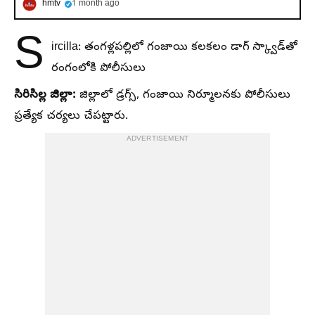
hmtv
1 month ago
S
ircilla: తంగళ్లపల్లిలో గంజాయి కలకలం డాగ్ స్క్వాడ్‌తో
రంగంలోకి పోలీసులు
సిరిసిల్ల జిల్లా:
జిల్లాలో డ్రగ్స్, గంజాయి నిర్మూలనకు పోలీసులు
ప్రత్యేక చర్యలు చేపట్టారు.
ADVERTISEMENT