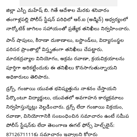
జిల్లా ఎస్పీ మహేష్ బి. గితే ఆదేశాల మేరకు శనివారం
తంగాళ్లపల్లి పోలీస్ స్టేషన్ పరిధిలో ఆర్.ఐ (అడ్మిన్) ఆధ్వర్యంలో
నార్కోటిక్ జాగిలం సహాయంతో ప్రత్యేక తనిఖీలు నిర్వహించారు.
పాన్ షాపులు, కిరాణా దుకాణాలు, బస్టాండ్‌లు, విద్యాసంస్థల
పరిసర ప్రాంతాల్లో విస్తృతంగా తనిఖీలు చేపట్టారు.
మాదకద్రవ్యాల వినియోగం, అక్రమ రవాణా, క్రయవిక్రయాలను
పూర్తిగా అరికట్టేందుకు ఈ తనిఖీలు కొనసాగుతున్నాయని
అధికారులు తెలిపారు.
డ్రగ్స్, గంజాయి యువత భవిష్యత్తును నాశనం చేస్తాయని
పేర్కొంటూ విద్యార్థులు, యువతలో అవగాహన కార్యక్రమాలు
నిర్వహిస్తున్నట్లు వెల్లడించారు. డ్రగ్స్ లేదా గంజాయి విక్రయం,
రవాణా, వినియోగానికి సంబంధించిన సమాచారం ఉంటే సమీప
పోలీస్ స్టేషన్‌కు లేదా తెలంగాణ ఈగల్ ఫోర్స్ హెల్ప్‌లైన్:
8712671111కు సమాచారం ఇవ్వాలని కోరారు