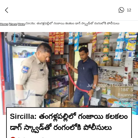
12
Sircilla: తంగళ్లపల్లిలో గంజాయి కలకలం డాగ్ స్క్వాడ్‌తో రంగంలోకి పోలీసులు
Home
/
News
/
Hmtv
/
Sircilla: తంగళ్లపల్లిలో గంజాయి కలకలం
డాగ్ స్క్వాడ్‌తో రంగంలోకి పోలీసులు