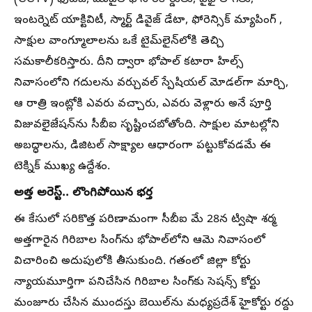
ఇంటర్నెట్ యాక్టివిటీ, స్మార్ట్ డివైజ్ డేటా, ఫోరెన్సిక్ మ్యాపింగ్ ,
సాక్షుల వాంగ్మూలాలను ఒకే టైమ్‌లైన్‌లోకి తెచ్చి
సమకాలీకరిస్తారు. దీని ద్వారా భోపాల్ కటారా హిల్స్
నివాసంలోని గదులను వర్చువల్ స్పేషియల్ మోడల్‌గా మార్చి,
ఆ రాత్రి ఇంట్లోకి ఎవరు వచ్చారు, ఎవరు వెళ్లారు అనే పూర్తి
విజువలైజేషన్‌ను సీబీఐ సృష్టించబోతోంది. సాక్షుల మాటల్లోని
అబద్ధాలను, డిజిటల్ సాక్ష్యాల ఆధారంగా పట్టుకోవడమే ఈ
టెక్నిక్ ముఖ్య ఉద్దేశం.
అత్త అరెస్ట్.. లొంగిపోయిన భర్త
ఈ కేసులో సరికొత్త పరిణామంగా సీబీఐ మే 28న ట్విషా శర్మ
అత్తగారైన గిరిబాల సింగ్‌ను భోపాల్‌లోని ఆమె నివాసంలో
విచారించి అదుపులోకి తీసుకుంది. గతంలో జిల్లా కోర్టు
న్యాయమూర్తిగా పనిచేసిన గిరిబాల సింగ్‌కు సెషన్స్ కోర్టు
మంజూరు చేసిన ముందస్తు బెయిల్‌ను మధ్యప్రదేశ్ హైకోర్టు రద్దు