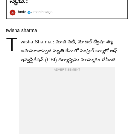
స్కెచ్.!
hmtv
2 months ago
twisha sharma
T
wisha Sharma : మాజీ నటి, మోడల్ ట్విషా శర్మ
అనుమానాస్పద మృతి కేసులో సెంట్రల్ బ్యూరో ఆఫ్
ఇన్వెస్టిగేషన్ (CBI) దర్యాప్తును ముమ్మరం చేసింది.
ADVERTISEMENT