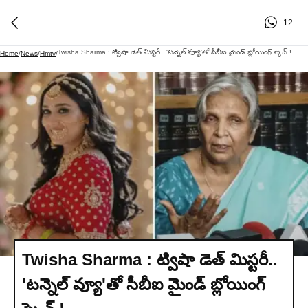
12
Twisha Sharma : ట్విషా డెత్ మిస్టరీ.. 'టన్నెల్ వ్యూ'తో సీబీఐ మైండ్ బ్లోయింగ్ స్కెచ్.!
Home
/
News
/
Hmtv
/
Twisha Sharma : ట్విషా డెత్ మిస్టరీ..
'టన్నెల్ వ్యూ'తో సీబీఐ మైండ్ బ్లోయింగ్