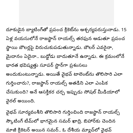
దూకుడైన బ్యాటింగ్‌తో ప్రపంచ క్రికెట్‌ను ఆశ్చర్యపరుస్తునాడు. 15
ఏళ్ల వయసులోనే రాజస్థాన్ రాయల్స్ తరఫున ఆడుతూ ప్రపంచ
స్థాయి బౌలర్లపై విరుచుకుపడుతున్నాడు. బౌలర్ ఎవరైనా,
మైదానం ఏదైనా.. బుడ్డోడు బాదుతూనే ఉన్నాడు. ఈ క్రమంలోనే
భారత భవిష్యత్తు సూపర్ స్టార్‌గా ప్రశంసలు
అందుకుంటున్నాడు. అయితే వైభవ్ టాలెంట్‌ను తొలిసారి ఎలా
గుర్తించారు?, రాజస్థాన్ రాయల్స్ అతడిని ఎలా ఎంపిక
చేసుకుంది? అనే ఆసక్తికర చర్చ ఇప్పుడు సోషల్ మీడియాలో
వైరల్ అయింది.
వైభవ్ సూర్యవంశీని తొలిసారి గుర్తించింది రాజస్థాన్ రాయల్స్
స్కౌటింగ్ టీమ్‌లో భాగమైన సమర్ ఖాద్రి. బిహార్‌కు చెందిన
మాజీ క్రికెటర్ అయిన సమర్.. ఓ దేశీయ మ్యాచ్‌లో వైభవ్