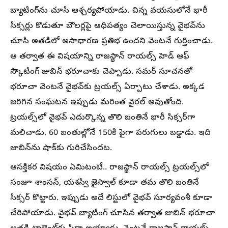
బ్యాటింగ్‌ను చూసి ఆశ్చర్యపోయాడు. చిన్న వయసులోనే భారీ
సిక్సర్లు కొడుతూ బౌలర్లపై ఆధిపత్యం చెలాయిస్తున్న వైభవ్‌ను
చూసి అతడిలో అసాధారణ ప్రతిభ ఉందని వెంటనే గుర్తించాడు.
ఆ తర్వాత ఈ విషయాన్ని రాజస్థాన్ రాయల్స్ హెడ్ ఆఫ్
స్కౌటింగ్ జుబిన్ భరూచాకు చెప్పాడు. సమర్ సూచనతో
భరూచా వెంటనే వైభవ్‌కు ట్రయల్స్ ఏర్పాటు చేశాడు. అక్కడ
జరిగిన సంఘటన ఇప్పుడు మరింత వైరల్ అవుతోంది.
ట్రయల్స్‌లో వైభవ్ ఎదుర్కొన్న తొలి బంతినే భారీ సిక్సర్‌గా
మలిచాడు. 60 బంతుల్లోనే 150కి పైగా పరుగులు బడ్డాడు. ఇది
జుబిన్‌ను షాక్‌కు గురిచేసిందట.
ఆసక్తికర విషయం ఏమిటంటే.. రాజస్థాన్ రాయల్స్ ట్రయల్స్‌లో
సంజూ శాంసన్, యశస్వి జైస్వాల్ కూడా తమ తొలి బంతినే
సిక్సర్ కొట్టారు. ఇప్పుడు అదే లిస్టులో వైభవ్ సూర్యవంశీ కూడా
చేరిపోయాడు. వైభవ్ బ్యాటింగ్ చూసిన తర్వాత జుబిన్ భరూచా