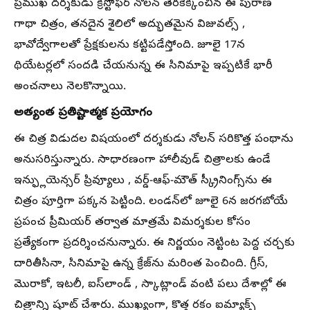
ప్రముఖ దర్శకుడు క్రిస్టోఫర్ నోలన్ తెరకెక్కించిన ఈ పురాణ
గాథా చిత్రం, తనదైన శైలిలో అద్భుతమైన విజువల్స్ ,
భావోద్వేగాలతో ప్రేక్షకులను కట్టిపడేస్తోంది. జూలై 17న
థియేటర్లలో సందడి చేయనున్న ఈ సినిమాపై ఇప్పటికే భారీ
అంచనాలు నెలకొన్నాయి.
అత్యంత ప్రతిష్టాత్మక ప్రయోగం
ఈ చిత్ర విడుదల విషయంలో దర్శకుడు నోలన్ సరికొత్త పంథాను
అనుసరిస్తున్నారు. సాధారణంగా హాలీవుడ్ చిత్రాలకు ఉండే
ఇన్ఫ్లుయెన్సర్ ప్రివ్యూలు , వర్డ్-ఆఫ్-మౌత్ స్క్రీనింగ్స్‌ను ఈ
చిత్రం పూర్తిగా పక్కన పెట్టింది. లండన్‌లో జూలై 6న జరగబోయే
ప్రపంచ ప్రీమియర్ తర్వాత మాత్రమే విమర్శకుల కోసం
ప్రత్యేకంగా ప్రదర్శించనున్నారు. ఈ నిర్ణయం నెట్టింట పెద్ద చర్చకు
దారితీసినా, సినిమాపై ఉన్న క్రేజ్‌ను మరింత పెంచింది. గ్రీస్,
మొరాకో, ఇటలీ, ఐస్‌లాండ్ , స్కాట్లాండ్ వంటి పలు దేశాల్లో ఈ
చిత్రాన్ని షూట్ చేశారు. ముఖ్యంగా, కొత్త రకం ఐమ్యాక్స్