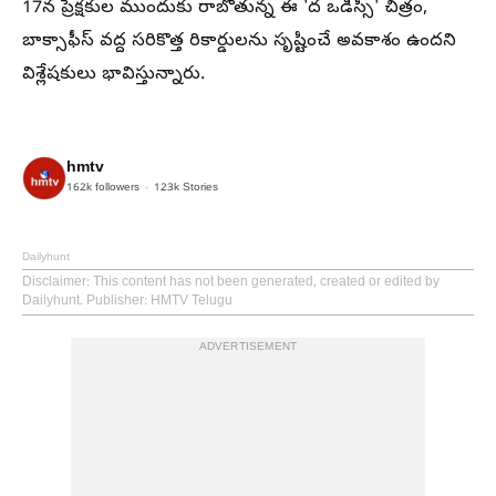
17న ప్రేక్షకుల ముందుకు రాబోతున్న ఈ 'ద ఒడిస్సీ' చిత్రం,
బాక్సాఫీస్ వద్ద సరికొత్త రికార్డులను సృష్టించే అవకాశం ఉందని
విశ్లేషకులు భావిస్తున్నారు.
hmtv
162k
followers
123k
Stories
Dailyhunt
Disclaimer
: This content has not been generated, created or edited by
Dailyhunt. Publisher: HMTV Telugu
ADVERTISEMENT