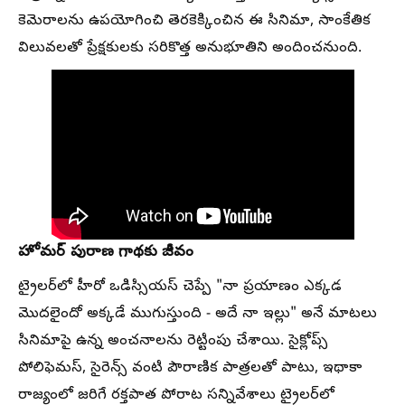
కెమెరాలను ఉపయోగించి తెరకెక్కించిన ఈ సినిమా, సాంకేతిక
విలువలతో ప్రేక్షకులకు సరికొత్త అనుభూతిని అందించనుంది.
హోమర్ పురాణ గాథకు జీవం
ట్రైలర్‌లో హీరో ఒడిస్సియస్ చెప్పే "నా ప్రయాణం ఎక్కడ
మొదలైందో అక్కడే ముగుస్తుంది - అదే నా ఇల్లు" అనే మాటలు
సినిమాపై ఉన్న అంచనాలను రెట్టింపు చేశాయి. సైక్లోప్స్
పోలిఫెమస్, సైరెన్స్ వంటి పౌరాణిక పాత్రలతో పాటు, ఇథాకా
రాజ్యంలో జరిగే రక్తపాత పోరాట సన్నివేశాలు ట్రైలర్‌లో