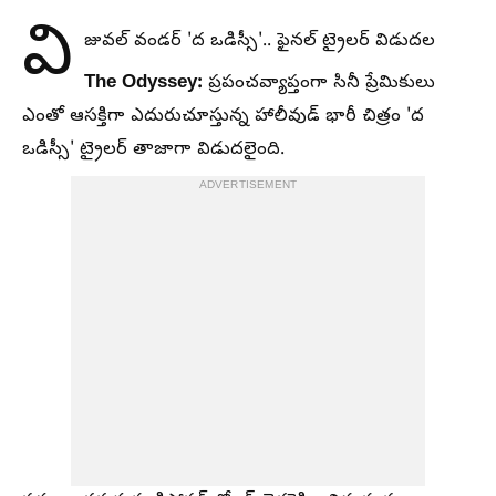
వి
జువల్ వండర్ 'ద ఒడిస్సీ'.. ఫైనల్ ట్రైలర్ విడుదల
The Odyssey:
ప్రపంచవ్యాప్తంగా సినీ ప్రేమికులు
ఎంతో ఆసక్తిగా ఎదురుచూస్తున్న హాలీవుడ్ భారీ చిత్రం 'ద
ఒడిస్సీ' ట్రైలర్ తాజాగా విడుదలైంది.
ADVERTISEMENT