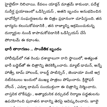
హైలైట్‌గా నిలిచాయి. కేవలం యాక్షన్ మాత్రమే కాకుండా, పదేళ్ల
సుదీర్ఘ ప్రయాణంలో ఒడిస్సియస్ , అతని బృందం అనుభవించిన
భావోద్వేగ సంఘర్షణలను ఈ చిత్రం ప్రధానంగా చూపిస్తుంది. తన
భార్యను కలుసుకోవడానికి , తన రాజ్యాన్ని ఆక్రమించుకున్న
దుర్మార్గుల నుండి కాపాడుకోవడానికి ఒడిస్సియస్ చేసే
పోరాటమే ఈ కథాంశం.
భారీ తారాగణం .. సాంకేతిక బృందం
హాలీవుడ్‌లో గత రెండు దశాబ్దాలుగా రాని స్థాయిలో, అత్యంత
భారీ బడ్జెట్‌తో ఈ చిత్రాన్ని తెరకెక్కించారు. మ్యాట్ డామన్, అన్నే
హాత్వే, టామ్ హాలండ్, రాబర్ట్ పాటిన్సన్ , జెండాయా వంటి అగ్ర
నటీనటులు ఇందులో ముఖ్య పాత్రలు పోషించారు. క్రిస్టోఫర్
నోలన్ , ఎమ్మా థామస్ సంయుక్తంగా ఈ చిత్రాన్ని నిర్మించారు.
వాస్తవిక లొకేషన్లు , అత్యాధునిక వర్చువల్ నిర్మాణ పద్ధతులను
ఉపయోగించి పురాతన కాలాన్ని తెరపై ఆవిష్కరించారు. జూలై