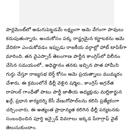
పార్లమెంట్‌లో అడుగుపెట్టడమే లక్ష్యంగా ఆమె వేగంగా పావులు
కదుపుతున్నారు. అందుకోసం పక్క రాష్ట్రమైన కర్ణాటకను ఆమె
వేదికగా ఎంచుకోవడం ఇప్పుడు రాజకీయ వర్గాల్లో హాట్ టాపిక్‌గా
మారింది. తన వైఎస్సార్ తెలంగాణ పార్టీన కాంగ్రెస్‌లో విలీనం
చేసిన సమయంలో.. అధిష్ఠానం తనకు ఇచ్చిన పాత హామీని
గుర్తు చేస్తూ రాజ్యసభ బెర్త్ కోసం ఆమె ప్రయత్నాలు ముమ్మరం
చేశారు. ఈ క్రమంలోనే ఢిల్లీ వెళ్లిన షర్మిల.. కాంగ్రెస్ అగ్రనేత
రాహుల్ గాంధీతో పాటు పార్టీ జాతీయ అధ్యక్షుడు మల్లికార్జున
ఖర్గే, ప్రధాన కార్యదర్శి కేసీ వేణుగోపాల్‌లను కలిసి ప్రత్యేకంగా
చర్చించారు. ఈ అత్యంత ప్రాధాన్యత కలిగిన ఢిల్లీ పర్యటనకు
సంబంధించిన పూర్తి ఇన్సైడ్ వివరాలు ఇక్కడ పేరాగ్రాఫ్ వైజ్
తెలుసుకుందాం.