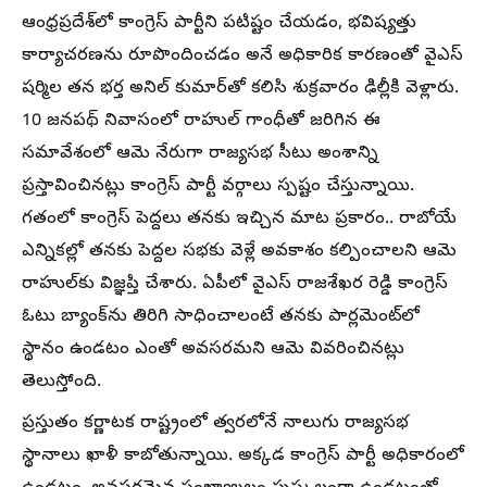
ఆంధ్రప్రదేశ్‌లో కాంగ్రెస్ పార్టీని పటిష్టం చేయడం, భవిష్యత్తు
కార్యాచరణను రూపొందించడం అనే అధికారిక కారణంతో వైఎస్
షర్మిల తన భర్త అనిల్ కుమార్‌తో కలిసి శుక్రవారం ఢిల్లీకి వెళ్లారు.
10 జనపథ్ నివాసంలో రాహుల్ గాంధీతో జరిగిన ఈ
సమావేశంలో ఆమె నేరుగా రాజ్యసభ సీటు అంశాన్ని
ప్రస్తావించినట్లు కాంగ్రెస్ పార్టీ వర్గాలు స్పష్టం చేస్తున్నాయి.
గతంలో కాంగ్రెస్ పెద్దలు తనకు ఇచ్చిన మాట ప్రకారం.. రాబోయే
ఎన్నికల్లో తనకు పెద్దల సభకు వెళ్లే అవకాశం కల్పించాలని ఆమె
రాహుల్‌కు విజ్ఞప్తి చేశారు. ఏపీలో వైఎస్ రాజశేఖర రెడ్డి కాంగ్రెస్
ఓటు బ్యాంక్‌ను తిరిగి సాధించాలంటే తనకు పార్లమెంట్‌లో
స్థానం ఉండటం ఎంతో అవసరమని ఆమె వివరించినట్లు
తెలుస్తోంది.
ప్రస్తుతం కర్ణాటక రాష్ట్రంలో త్వరలోనే నాలుగు రాజ్యసభ
స్థానాలు ఖాళీ కాబోతున్నాయి. అక్కడ కాంగ్రెస్ పార్టీ అధికారంలో