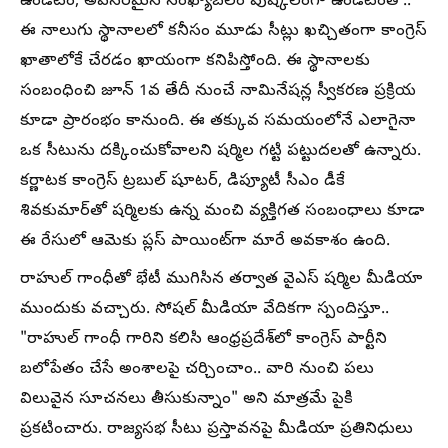
ఉండటం, అవసరమైన సంఖ్యాబలం పుష్కలంగా ఉండటంతో..
ఈ నాలుగు స్థానాలలో కనీసం మూడు సీట్లు ఖచ్చితంగా కాంగ్రెస్
ఖాతాలోకే చేరడం ఖాయంగా కనిపిస్తోంది. ఈ స్థానాలకు
సంబంధించి జూన్ 1వ తేదీ నుంచే నామినేషన్ల స్వీకరణ ప్రక్రియ
కూడా ప్రారంభం కానుంది. ఈ తక్కువ సమయంలోనే ఎలాగైనా
ఒక సీటును దక్కించుకోవాలని షర్మిల గట్టి పట్టుదలతో ఉన్నారు.
కర్ణాటక కాంగ్రెస్ ట్రబుల్ షూటర్, డిప్యూటీ సీఎం డీకే
శివకుమార్‌తో షర్మిలకు ఉన్న మంచి వ్యక్తిగత సంబంధాలు కూడా
ఈ రేసులో ఆమెకు ప్లస్ పాయింట్‌గా మారే అవకాశం ఉంది.
రాహుల్ గాంధీతో భేటీ ముగిసిన తర్వాత వైఎస్ షర్మిల మీడియా
ముందుకు వచ్చారు. సోషల్ మీడియా వేదికగా స్పందిస్తూ..
"రాహుల్ గాంధీ గారిని కలిసి ఆంధ్రప్రదేశ్‌లో కాంగ్రెస్ పార్టీని
బలోపేతం చేసే అంశాలపై చర్చించాం.. వారి నుంచి పలు
విలువైన సూచనలు తీసుకున్నాం" అని మాత్రమే పైకి
ప్రకటించారు. రాజ్యసభ సీటు ప్రస్తావనపై మీడియా ప్రతినిధులు