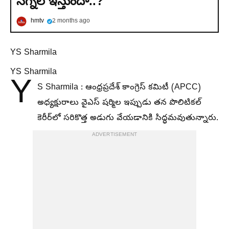
సిగ్నల్ ఇస్తుందా..?
hmtv
2 months ago
YS Sharmila
YS Sharmila
Y
S Sharmila : ఆంధ్రప్రదేశ్ కాంగ్రెస్ కమిటీ (APCC)
అధ్యక్షురాలు వైఎస్ షర్మిల ఇప్పుడు తన పొలిటికల్
కెరీర్‌లో సరికొత్త అడుగు వేయడానికి సిద్ధమవుతున్నారు.
ADVERTISEMENT