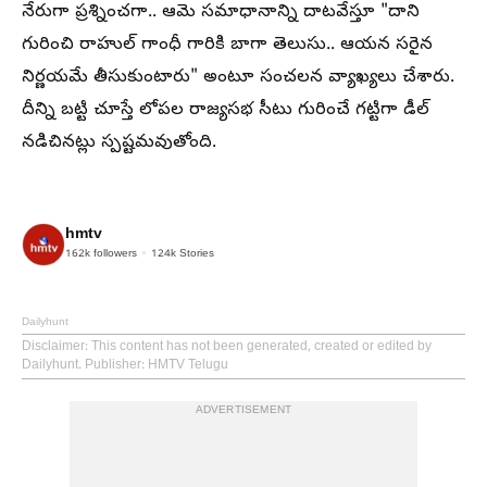
నేరుగా ప్రశ్నించగా.. ఆమె సమాధానాన్ని దాటవేస్తూ "దాని
గురించి రాహుల్ గాంధీ గారికి బాగా తెలుసు.. ఆయన సరైన
నిర్ణయమే తీసుకుంటారు" అంటూ సంచలన వ్యాఖ్యలు చేశారు.
దీన్ని బట్టి చూస్తే లోపల రాజ్యసభ సీటు గురించే గట్టిగా డీల్
నడిచినట్లు స్పష్టమవుతోంది.
hmtv
162k
followers
124k
Stories
Dailyhunt
Disclaimer
: This content has not been generated, created or edited by
Dailyhunt. Publisher: HMTV Telugu
ADVERTISEMENT