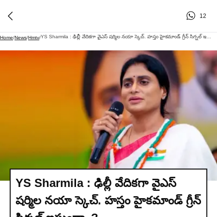
12
YS Sharmila : ఢిల్లీ వేదికగా వైఎస్ షర్మిల నయా స్కెచ్. హస్తం హైకమాండ్ గ్రీన్ సిగ్నల్ ఇస్తుందా..?
Home
/
News
/
Hmtv
/
YS Sharmila : ఢిల్లీ వేదికగా వైఎస్
షర్మిల నయా స్కెచ్. హస్తం హైకమాండ్ గ్రీన్