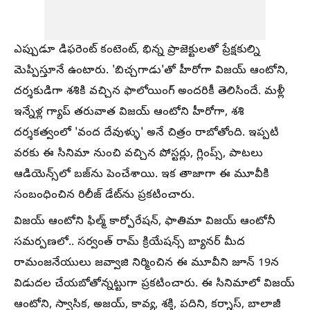
ఎప్పుడూ డిఫరెంట్ కంటెంట్, భిన్న ప్రాజెక్టులతో ప్రేక్షకుల్ని
మెప్పిస్తూనే ఉంటారు. 'బిచ్చగాడు'తో హీరోగా విజయ్ ఆంటోని,
దర్శకుడిగా శశికి వచ్చిన ఫాలోయింగ్ అందరికీ తెలిసిందే. మళ్లీ
ఇన్నేళ్ల గ్యాప్‌ తరువాత విజయ్ ఆంటోని హీరోగా, శశి
దర్శకత్వంలో 'వంద దేవుళ్ళు' అనే చిత్రం రాబోతోంది. ఇప్పటి
వరకు ఈ సినిమా నుంచి వచ్చిన పోస్టర్లు, గ్లింప్స్, పాటలు
ఆడియెన్స్‌లో బజ్‌ను పెంచేశాయి. ఇక తాజాగా ఈ మూవీకి
సంబంధించిన రిలీజ్ డేట్‌ను ప్రకటించారు.
విజయ్ ఆంటోని ఫిల్మ్ కార్పోరేషన్, ఫాతిమా విజయ్ ఆంటోనీ
సమర్పణలో.. సర్వంత్ రామ్ క్రియేషన్స్ బ్యానర్ మీద
రామంజనేయులు జవ్వాజి నిర్మించిన ఈ మూవీని జూన్ 19న
విడుదల చేయబోతోన్నట్టుగా ప్రకటించారు. ఈ సినిమాలో విజయ్
ఆంటోని, స్వాసిక, అజయ్, కావ్య, శక్తి, పదిని, కర్నాస్, బాలాజీ