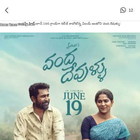
12
ఇండస్ట్రీ హిట్
జూన్ 19న గ్రాండ్‌గా రిలీజ్ కాబోతోన్న విజయ్ ఆంటోని 'వంద దేవుళ్ళు'
Home
/
News
/
/