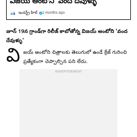
విజయ్ ఆంటోని 'వంద దేవుళ్ళు'
ఇండస్ట్రీ హిట్
2 months ago
జూన్ 19న గ్రాండ్‌గా రిలీజ్ కాబోతోన్న విజయ్ ఆంటోని 'వంద
దేవుళ్ళు'
వి
జయ్ ఆంటోని చిత్రాలకు తెలుగులో ఉండే క్రేజ్ గురించి
ప్రత్యేకంగా చెప్పాల్సిన పని లేదు.
ADVERTISEMENT