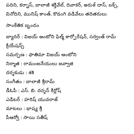
పదిని, కర్నాస్, బాలాజీ శక్తివేల్, దివాకర్, అరుళ్ దాస్, బక్స్,
వినోదిని, మునిష్ కాంత్, కొడంగి వడివేలు తదితరులు
సాంకేతిక బృందం
బ్యానర్ : విజయ్ ఆంటోని ఫిల్మ్ కార్పోరేషన్, సర్వంత్ రామ్
క్రియేషన్స్
సమర్పణ : ఫాతిమా విజయ్ ఆంటోని
నిర్మాత : రామంజనేయులు జవ్వాజి
దర్శకుడు : శశి
సంగీతం : బాలాజీ శ్రీరామ్
డీఓపీ : ఎస్. బి. దర్శన్ కిర్లోష్
ఎడిటర్ : హరిష్ యువరాజ్
మాటలు : భాష్య శ్రీ
పీఆర్వో : సాయి సతీష్