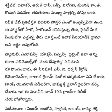
శక్తివేల్, దివాకర్, అరుళ్ దాస్, బక్స్, వినోదిని, మునిష్ కాంత్,
కొడంగి వడివేలు తదితరులు ముఖ్య పాత్రల్ని పోషించారు.
రిలీజ్ డేట్ ప్రకటిస్తూ వదిలిన పోస్టర్ ఎంతో ఇంప్రెస్సివ్‌గా ఉంది.
ఈ పోస్టర్‌లో హీరో, హీరోయిన్ కనిపిస్తున్న తీరు, సైకిల్‌ మీద
సింపుల్‌గా వెళ్తున్న తీరు చూస్తుంటే ఇదొక పీరియాడిక్ డ్రామా
అని అర్థం అవుతోంది.
ఫ్యామిలీ, ఎమోషన్స్, యాక్షన్, సస్పెన్స్, థ్రిల్లింగ్ ఇలా అన్ని
రకాల ఎలిమెంట్స్‌తో 'వంద దేవుళ్ళు' సినిమాని
రూపొందించారు. ఈ సినిమాకి ఎస్. బి. దర్శన్ కిర్లోష్
కెమెరామెన్‌గా, బాలాజీ శ్రీరామ్ సంగీత దర్శకుడిగా పని చేశారు.
హరిష్ యువరాజ్ ఎడిటర్‌గా, భాష్య శ్రీ డైలాగ్ రైటర్‌గా వర్క్
చేశారు. ఇక ఈ మూవీని జూన్ 19న గ్రాండ్‌గా రిలీజ్
చేయబోతోన్నారు.
నటీనటులు : విజయ్ ఆంటోని, స్వాసిక, అజయ్, కావ్య, శక్తి,