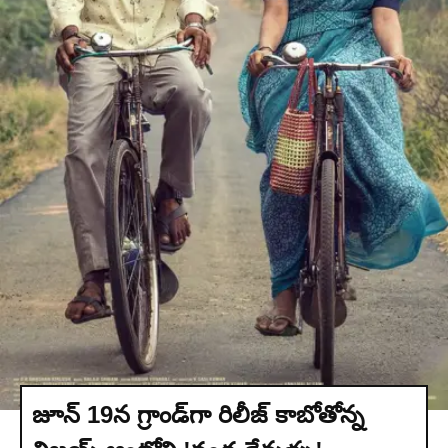
జూన్ 19న గ్రాండ్‌గా రిలీజ్ కాబోతోన్న