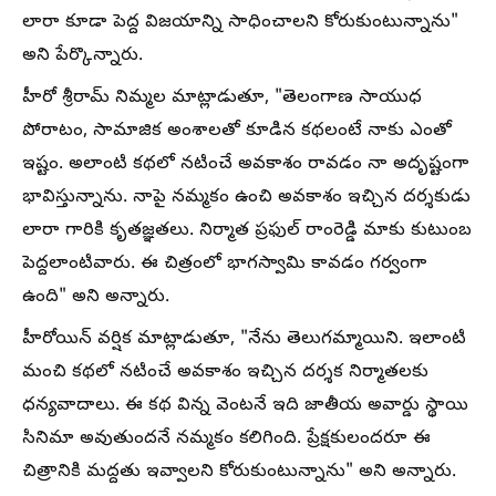
లారా కూడా పెద్ద విజయాన్ని సాధించాలని కోరుకుంటున్నాను"
అని పేర్కొన్నారు.
హీరో శ్రీరామ్ నిమ్మల మాట్లాడుతూ, "తెలంగాణ సాయుధ
పోరాటం, సామాజిక అంశాలతో కూడిన కథలంటే నాకు ఎంతో
ఇష్టం. అలాంటి కథలో నటించే అవకాశం రావడం నా అదృష్టంగా
భావిస్తున్నాను. నాపై నమ్మకం ఉంచి అవకాశం ఇచ్చిన దర్శకుడు
లారా గారికి కృతజ్ఞతలు. నిర్మాత ప్రఫుల్ రాంరెడ్డి మాకు కుటుంబ
పెద్దలాంటివారు. ఈ చిత్రంలో భాగస్వామి కావడం గర్వంగా
ఉంది" అని అన్నారు.
హీరోయిన్ వర్షిక మాట్లాడుతూ, "నేను తెలుగమ్మాయిని. ఇలాంటి
మంచి కథలో నటించే అవకాశం ఇచ్చిన దర్శక నిర్మాతలకు
ధన్యవాదాలు. ఈ కథ విన్న వెంటనే ఇది జాతీయ అవార్డు స్థాయి
సినిమా అవుతుందనే నమ్మకం కలిగింది. ప్రేక్షకులందరూ ఈ
చిత్రానికి మద్దతు ఇవ్వాలని కోరుకుంటున్నాను" అని అన్నారు.