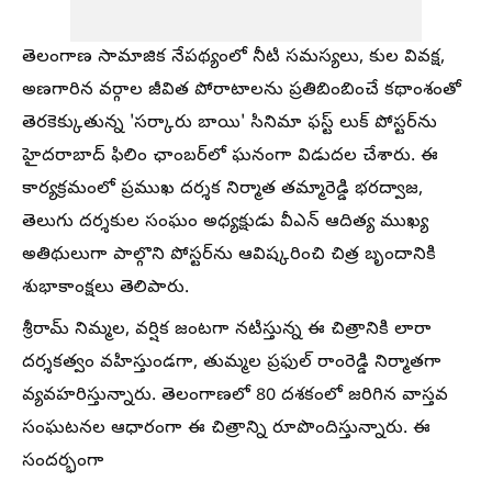
తెలంగాణ సామాజిక నేపథ్యంలో నీటి సమస్యలు, కుల వివక్ష,
అణగారిన వర్గాల జీవిత పోరాటాలను ప్రతిబింబించే కథాంశంతో
తెరకెక్కుతున్న 'సర్కారు బాయి' సినిమా ఫస్ట్ లుక్ పోస్టర్‌ను
హైదరాబాద్ ఫిలిం ఛాంబర్‌లో ఘనంగా విడుదల చేశారు. ఈ
కార్యక్రమంలో ప్రముఖ దర్శక నిర్మాత తమ్మారెడ్డి భరద్వాజ,
తెలుగు దర్శకుల సంఘం అధ్యక్షుడు వీఎన్ ఆదిత్య ముఖ్య
అతిథులుగా పాల్గొని పోస్టర్‌ను ఆవిష్కరించి చిత్ర బృందానికి
శుభాకాంక్షలు తెలిపారు.
శ్రీరామ్ నిమ్మల, వర్షిక జంటగా నటిస్తున్న ఈ చిత్రానికి లారా
దర్శకత్వం వహిస్తుండగా, తుమ్మల ప్రఫుల్ రాంరెడ్డి నిర్మాతగా
వ్యవహరిస్తున్నారు. తెలంగాణలో 80 దశకంలో జరిగిన వాస్తవ
సంఘటనల ఆధారంగా ఈ చిత్రాన్ని రూపొందిస్తున్నారు. ఈ
సందర్భంగా