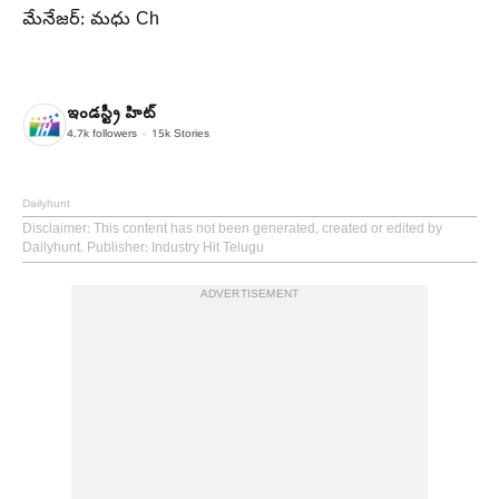
మేనేజర్: మధు Ch
ఇండస్ట్రీ హిట్
4.7k
followers
15k
Stories
Dailyhunt
Disclaimer
: This content has not been generated, created or edited by
Dailyhunt. Publisher: Industry Hit Telugu
ADVERTISEMENT