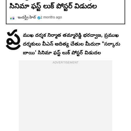
సినిమా ఫస్ట్ లుక్ పోస్టర్ విడుదల
ఇండస్ట్రీ హిట్
2 months ago
ప్ర
ముఖ దర్శక నిర్మాత తమ్మారెడ్డి భరద్వాజ, ప్రముఖ
దర్శకులు వీఎన్ ఆదిత్య చేతుల మీదుగా "సర్కారు
బాయి' సినిమా ఫస్ట్ లుక్ పోస్టర్ విడుదల
ADVERTISEMENT