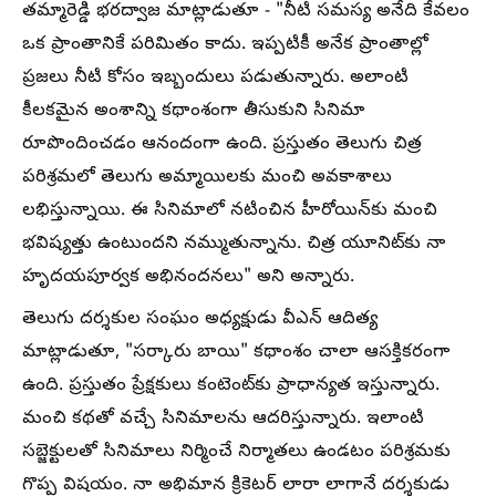
తమ్మారెడ్డి భరద్వాజ మాట్లాడుతూ - "నీటి సమస్య అనేది కేవలం
ఒక ప్రాంతానికే పరిమితం కాదు. ఇప్పటికీ అనేక ప్రాంతాల్లో
ప్రజలు నీటి కోసం ఇబ్బందులు పడుతున్నారు. అలాంటి
కీలకమైన అంశాన్ని కథాంశంగా తీసుకుని సినిమా
రూపొందించడం ఆనందంగా ఉంది. ప్రస్తుతం తెలుగు చిత్ర
పరిశ్రమలో తెలుగు అమ్మాయిలకు మంచి అవకాశాలు
లభిస్తున్నాయి. ఈ సినిమాలో నటించిన హీరోయిన్‌కు మంచి
భవిష్యత్తు ఉంటుందని నమ్ముతున్నాను. చిత్ర యూనిట్‌కు నా
హృదయపూర్వక అభినందనలు" అని అన్నారు.
తెలుగు దర్శకుల సంఘం అధ్యక్షుడు వీఎన్ ఆదిత్య
మాట్లాడుతూ, "సర్కారు బాయి" కథాంశం చాలా ఆసక్తికరంగా
ఉంది. ప్రస్తుతం ప్రేక్షకులు కంటెంట్‌కు ప్రాధాన్యత ఇస్తున్నారు.
మంచి కథతో వచ్చే సినిమాలను ఆదరిస్తున్నారు. ఇలాంటి
సబ్జెక్టులతో సినిమాలు నిర్మించే నిర్మాతలు ఉండటం పరిశ్రమకు
గొప్ప విషయం. నా అభిమాన క్రికెటర్ లారా లాగానే దర్శకుడు