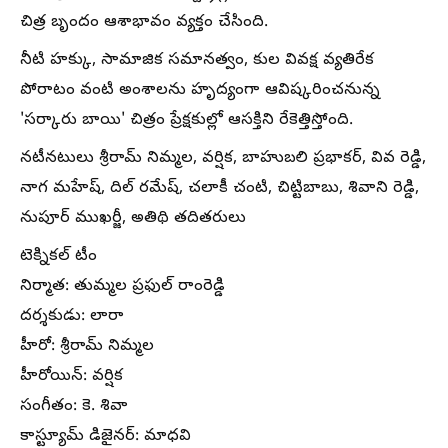
చిత్ర బృందం ఆశాభావం వ్యక్తం చేసింది.
నీటి హక్కు, సామాజిక సమానత్వం, కుల వివక్ష వ్యతిరేక
పోరాటం వంటి అంశాలను హృద్యంగా ఆవిష్కరించనున్న
'సర్కారు బాయి' చిత్రం ప్రేక్షకుల్లో ఆసక్తిని రేకెత్తిస్తోంది.
నటీనటులు శ్రీరామ్ నిమ్మల, వర్షిక, బాహుబలి ప్రభాకర్, వివ రెడ్డి,
నాగ మహేష్, దిల్ రమేష్, చలాకీ చంటి, చిట్టిబాబు, శివాని రెడ్డి,
నుపూర్ ముఖర్జీ, అతిథి తదితరులు
టెక్నికల్ టీం
నిర్మాత: తుమ్మల ప్రఫుల్ రాంరెడ్డి
దర్శకుడు: లారా
హీరో: శ్రీరామ్ నిమ్మల
హీరోయిన్: వర్షిక
సంగీతం: కె. శివా
కాస్ట్యూమ్ డిజైనర్: మాధవి