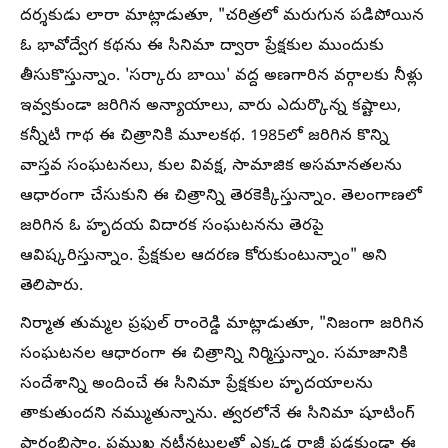
దర్శకుడు లారా మాట్లాడుతూ, "చరిత్రలో మరుగున పడిపోయిన
ఓ భావోద్వేగ కథను ఈ సినిమా ద్వారా ప్రేక్షకుల ముందుకు
తీసుకొస్తున్నాం. 'సర్కారు బాయి' వద్ద అణగారిన వర్గాలకు నీళ్లు
ఇవ్వకుండా జరిగిన అన్యాయాలు, వారు ఎదుర్కొన్న కష్టాలు,
కన్నీటి గాథ ఈ చిత్రానికి మూలకథ. 1985లో జరిగిన కొన్ని
వాస్తవ సంఘటనలు, కుల వివక్ష, సామాజిక అసమానతలను
ఆధారంగా చేసుకుని ఈ చిత్రాన్ని తెరకెక్కిస్తున్నాం. తెలంగాణలో
జరిగిన ఓ హృదయ విదారక సంఘటనను తెరపై
ఆవిష్కరిస్తున్నాం. ప్రేక్షకుల ఆదరణ కోరుకుంటున్నాం" అని
తెలిపారు.
నిర్మాత తుమ్మల ప్రఫుల్ రాంరెడ్డి మాట్లాడుతూ, "నిజంగా జరిగిన
సంఘటనల ఆధారంగా ఈ చిత్రాన్ని నిర్మిస్తున్నాం. సమాజానికి
సందేశాన్ని అందించే ఈ సినిమా ప్రేక్షకుల హృదయాలను
తాకుతుందని నమ్ముతున్నాను. త్వరలోనే ఈ సినిమా షూటింగ్
ప్రారంభిస్తాం. ప్రముఖ నటీనటులతో ఎక్కడ రాజీ పడకుండా ఈ