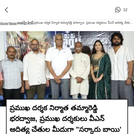
12
ఇండస్ట్రీ హిట్
ప్రముఖ దర్శక నిర్మాత తమ్మారెడ్డి భరద్వాజ, ప్రముఖ దర్శకులు వీఎన్ ఆదిత్య చేతుల మీదుగా "సర్కారు బాయి' సినిమా ఫస్ట్ లుక్ పోస్టర్ విడుదల
Home
/
News
/
/
ప్రముఖ దర్శక నిర్మాత తమ్మారెడ్డి
భరద్వాజ, ప్రముఖ దర్శకులు వీఎన్
ఆదిత్య చేతుల మీదుగా "సర్కారు బాయి'