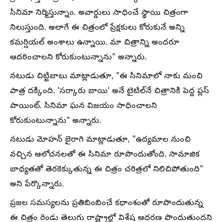
సినిమా నిర్మిస్తున్నాం. అవార్డులు సాధించే స్థాయి చిత్రంగా
నిలుస్తుంది. అలాగే ఈ చిత్రంలో ప్రేక్షకులు కోరుకునే అన్ని
కమర్షియల్ అంశాలు ఉన్నాయి. మా చిత్రాన్ని అందరూ
ఆదరించాలని కోరుకుంటున్నాను" అన్నారు.
నటుడు చిట్టిబాబు మాట్లాడుతూ, "ఈ సినిమాలో నాకు మంచి
పాత్ర దక్కింది. 'సర్కారు బాయి' అనే టైటిల్‌నే చిత్రానికి పెద్ద ప్లస్
పాయింట్. సినిమా ఘన విజయం సాధించాలని
కోరుకుంటున్నాను" అన్నారు.
నటుడు మోహన్ బైరాగి మాట్లాడుతూ, "ఉద్యమాల నుంచి
వచ్చిన ఆలోచనలతో ఈ సినిమా రూపొందుతోంది. సామాజిక
బాధ్యతతో తెరకెక్కుతున్న ఈ చిత్రం చరిత్రలో నిలిచిపోతుంది"
అని పేర్కొన్నారు.
ప్రజల సమస్యలను ప్రతిబింబించే కథాంశంతో రూపొందుతున్న
ఈ చిత్రం రెండు తెలుగు రాష్ట్రాల్లో విశేష ఆదరణ పొందుతుందని