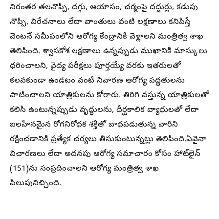
నిరంతర తలనొప్పి, దగ్గు, ఆయాసం, చర్మంపై దద్దుర్లు, కడుపు
నొప్పి, విరేచనాలు లేదా వాంతులు వంటి లక్షణాలు కనిపిస్తే
వెంటనే సమీపంలోని ఆరోగ్య కేంద్రానికి వెళ్లాలని మంత్రిత్వ శాఖ
తెలిపింది. శ్వాసకోశ లక్షణాలు ఉన్నప్పుడు ముఖానికి మాస్కులు
ధరించాలని, వైద్య పరీక్షలు పూర్తయ్యే వరకు ఇతరులతో
కలవకుండా ఉండటం వంటి నివారణ ఆరోగ్య పద్ధతులను
పాటించాలని యాత్రికులను కోరారు. తిరిగి వస్తున్న యాత్రికులతో
కలిసి ఉంటున్నప్పుడు వృద్ధులను, దీర్ఘకాలిక వ్యాధులతో లేదా
బలహీనమైన రోగనిరోధక శక్తితో బాధపడుతున్న వారిని
రక్షించడానికి ప్రత్యేక చర్యలు తీసుకుంటున్నట్లు తెలిపింది.ఏవైనా
విచారణలు లేదా అదనపు ఆరోగ్య సమాచారం కోసం హాట్‌లైన్
(151)ను సంప్రదించాలని ఆరోగ్య మంత్రిత్వ శాఖ
పిలుపునిచ్చింది.