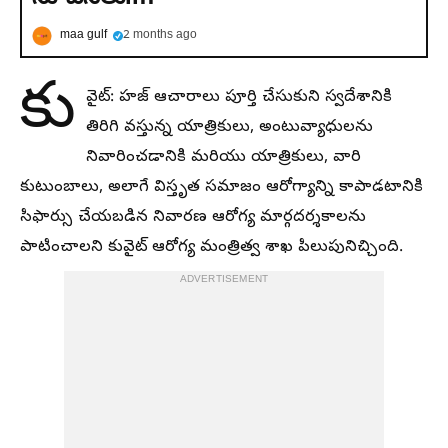
maa gulf
2 months ago
కు
వైట్: హజ్ ఆచారాలు పూర్తి చేసుకుని స్వదేశానికి
తిరిగి వస్తున్న యాత్రికులు, అంటువ్యాధులను
నివారించడానికి మరియు యాత్రికులు, వారి
కుటుంబాలు, అలాగే విస్తృత సమాజం ఆరోగ్యాన్ని కాపాడటానికి
సిఫార్సు చేయబడిన నివారణ ఆరోగ్య మార్గదర్శకాలను
పాటించాలని కువైట్ ఆరోగ్య మంత్రిత్వ శాఖ పిలుపునిచ్చింది.
ADVERTISEMENT