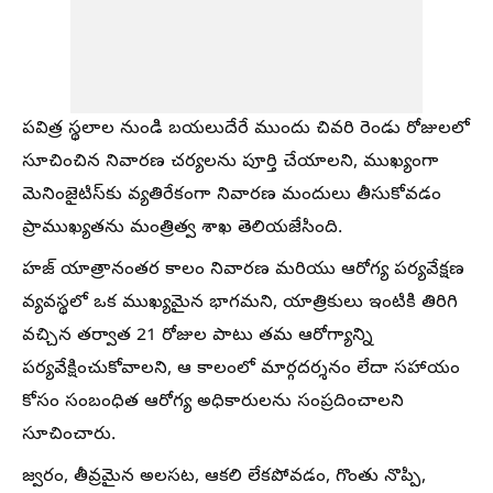
పవిత్ర స్థలాల నుండి బయలుదేరే ముందు చివరి రెండు రోజులలో
సూచించిన నివారణ చర్యలను పూర్తి చేయాలని, ముఖ్యంగా
మెనింజైటిస్‌కు వ్యతిరేకంగా నివారణ మందులు తీసుకోవడం
ప్రాముఖ్యతను మంత్రిత్వ శాఖ తెలియజేసింది.
హజ్ యాత్రానంతర కాలం నివారణ మరియు ఆరోగ్య పర్యవేక్షణ
వ్యవస్థలో ఒక ముఖ్యమైన భాగమని, యాత్రికులు ఇంటికి తిరిగి
వచ్చిన తర్వాత 21 రోజుల పాటు తమ ఆరోగ్యాన్ని
పర్యవేక్షించుకోవాలని, ఆ కాలంలో మార్గదర్శనం లేదా సహాయం
కోసం సంబంధిత ఆరోగ్య అధికారులను సంప్రదించాలని
సూచించారు.
జ్వరం, తీవ్రమైన అలసట, ఆకలి లేకపోవడం, గొంతు నొప్పి,