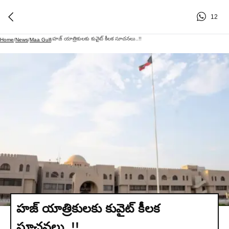
12
హజ్ యాత్రికులకు కువైట్ కీలక సూచనలు..!!
Home
/
News
/
Maa Gulf
/
హజ్ యాత్రికులకు కువైట్ కీలక
సూచనలు..!!