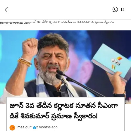
12
జూన్ 3వ తేదీన కర్ణాటక నూతన సీఎంగా డికే శివకుమార్ ప్రమాణ స్వీకారం!
Home
/
News
/
Maa Gulf
/
జూన్ 3వ తేదీన కర్ణాటక నూతన సీఎంగా
డికే శివకుమార్ ప్రమాణ స్వీకారం!
maa gulf
2 months ago