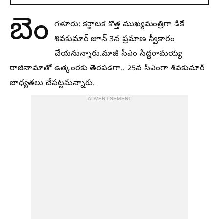
బెం
గళూరు: కర్ణాటక కొత్త ముఖ్యమంత్రిగా డీకే
శివకుమార్ జూన్ 3న ప్రమాణ స్వీకారం
చేయనున్నారు.మాజీ సీఎం సిద్ధరామయ్య
రాజీనామాతో ఉత్కంఠకు తెరపడగా.. 25వ సీఎంగా శివకుమార్
బాధ్యతలు చేపట్టనున్నారు.
ADVERTISEMENT