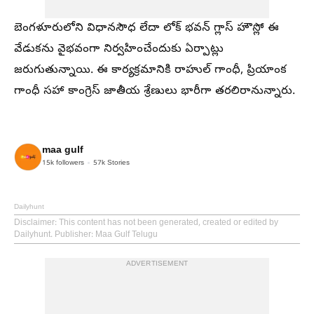
బెంగళూరులోని విధానసౌధ లేదా లోక్ భవన్ గ్లాస్ హౌస్లో ఈ
వేడుకను వైభవంగా నిర్వహించేందుకు ఏర్పాట్లు
జరుగుతున్నాయి. ఈ కార్యక్రమానికి రాహుల్ గాంధీ, ప్రియాంక
గాంధీ సహా కాంగ్రెస్ జాతీయ శ్రేణులు భారీగా తరలిరానున్నారు.
maa gulf
15k
followers
57k
Stories
Dailyhunt
Disclaimer
: This content has not been generated, created or edited by
Dailyhunt. Publisher: Maa Gulf Telugu
ADVERTISEMENT