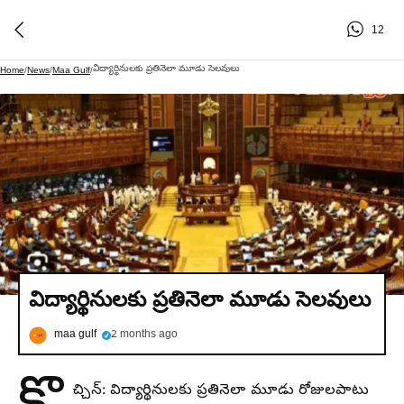
12
విద్యార్థినులకు ప్రతినెలా మూడు సెలవులు
Home
/
News
/
Maa Gulf
/
విద్యార్థినులకు ప్రతినెలా మూడు సెలవులు
maa gulf
2 months ago
చ్చిన్‌: విద్యార్థినులకు ప్రతినెలా మూడు రోజులపాటు