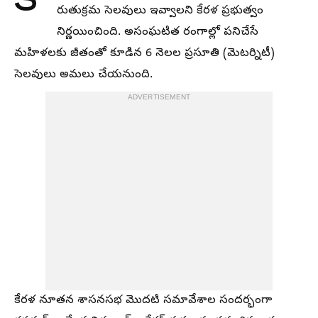
కొ
రుతుక్రమ సెలవులు ఇవ్వాలని కేరళ ప్రభుత్వం
నిర్ణయించింది. అసంఘటిత రంగాల్లో పనిచేసే
మహిళలకు జీతంతో కూడిన 6 నెలల ప్రసూతి (మెటర్నిటీ)
సెలవులు అమలు చేయనుంది.
ADVERTISEMENT
కేరళ నూతన శాసనసభ మొదటి సమావేశాల సందర్భంగా