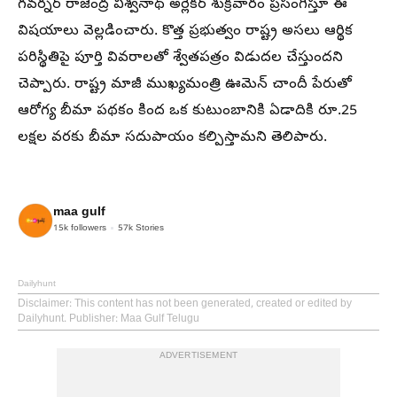
గవర్నర్‌ రాజేంద్ర విశ్వనాథ్‌ అర్లేకర్‌ శుక్రవారం ప్రసంగిస్తూ ఈ
విషయాలు వెల్లడించారు. కొత్త ప్రభుత్వం రాష్ట్ర అసలు ఆర్థిక
పరిస్థితిపై పూర్తి వివరాలతో శ్వేతపత్రం విడుదల చేస్తుందని
చెప్పారు. రాష్ట్ర మాజీ ముఖ్యమంత్రి ఊమెన్‌ చాందీ పేరుతో
ఆరోగ్య బీమా పథకం కింద ఒక కుటుంబానికి ఏడాదికి రూ.25
లక్షల వరకు బీమా సదుపాయం కల్పిస్తామని తెలిపారు.
maa gulf
15k
followers
57k
Stories
Dailyhunt
Disclaimer
: This content has not been generated, created or edited by
Dailyhunt. Publisher: Maa Gulf Telugu
ADVERTISEMENT