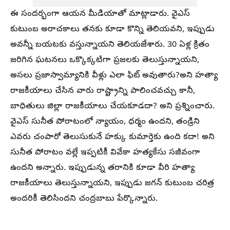
ఈ సందర్భంగా ఆయన మీడియాతో మాట్లాడారు. వైఎస్
కుటుంబ అరాచకాలు తనకు కూడా కొన్ని తెలియవని, ఇప్పుడు
అవన్నీ బయటకు వస్తున్నాయని తెలియజేశారు. 30 ఏళ్ల క్రితం
జరిగిన ఘటనలు ఒక్కొక్కటిగా ప్రజలకు తెలుస్తున్నాయని,
అసలు ప్రజాస్వామ్యానికి వీళ్లు ఎలా ఫిట్ అవుతారు?అని హత్యా
రాజకీయాలు చేసిన వారు రాష్ట్రాన్ని పాలించవచ్చు కానీ,
బాధితులు జిల్లా రాజకీయాలు చేయకూడదా? అని ప్రశ్నించారు.
వైఎస్ సునీత పోరాటంలో న్యాయం, ధర్మం ఉందని, తండ్రిని
ఎవరు చంపారో తెలుసుకునే హక్కు కుమార్తెకు ఉంది కదా! అని
సునీత పోరాటం వల్లే ఇప్పటికీ వివేకా హత్యకేసు సజీవంగా
ఉందని అన్నారు. ఇప్పుడున్న తరానికి కూడా వీరి హత్యా
రాజకీయాలు తెలుస్తున్నాయని, ఇప్పుడు జగన్ కుటుంబ చరిత్ర
అందరికీ తెలిసిందని చంద్రబాబు పేర్కొన్నారు.