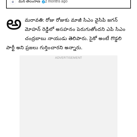
మన తెలంగాణ
2 months ago
అ
మరావతి: రోజు రోజుకు మాజీ సిఎం వైసిపి జగన్
మోహన్ రెడ్డిలో అసహనం పెరుగుతోందని ఎపి సిఎం
చంద్రబాబు నాయుడు తెలిపారు. సైకో అంటే గొడ్డలి
పార్టీ అని ప్రజలు గుర్తించారని అన్నారు.
ADVERTISEMENT