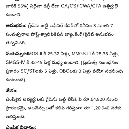
వారికి 55%) ఏదైనా డిగ్రీ లేదా CA/CS/ICWA/CFA ఉత్తీర్ణులై
ఉండాలి.
అనుభవం:
గ్రేడ్‌ను బట్టి ఆఫీసర్ కేడర్‌లో కనీసం 3 నుంచి 7
సంవత్సరాల పోస్ట్-క్వాలిఫికేషన్ బ్యాంకింగ్/క్రెడిట్ అనుభవం
తప్పనిసరి.
వయస్సు:
MMGS-II కి 25-32 ఏళ్లు, MMGS-III కి 28-38 ఏళ్లు,
SMGS-IV కి 32-45 ఏళ్ల మధ్య ఉండాలి. (ప్రభుత్వ నిబంధనల
ప్రకారం SC/STలకు 5 ఏళ్లు, OBCలకు 3 ఏళ్లు వయో సడలింపు
ఉంటుంది).
జీతం:
ఎంపికైన అభ్యర్థులకు గ్రేడ్‌ను బట్టి బేసిక్ పే రూ.64,820 నుంచి
ప్రారంభమై, అలవెన్సులతో కలిపి గరిష్టంగా రూ.1,20,940 వరకు
లభిస్తుంది.
ఎంపిక విధానం: