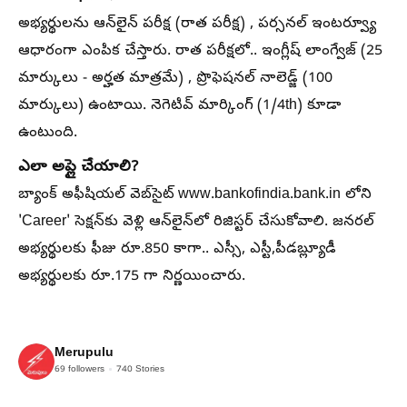
అభ్యర్థులను ఆన్‌లైన్ పరీక్ష (రాత పరీక్ష) , పర్సనల్ ఇంటర్వ్యూ
ఆధారంగా ఎంపిక చేస్తారు. రాత పరీక్షలో.. ఇంగ్లీష్ లాంగ్వేజ్ (25
మార్కులు - అర్హత మాత్రమే) , ప్రొఫెషనల్ నాలెడ్జ్ (100
మార్కులు) ఉంటాయి. నెగెటివ్ మార్కింగ్ (1/4th) కూడా
ఉంటుంది.
ఎలా అప్లై చేయాలి?
బ్యాంక్ అఫీషియల్ వెబ్‌సైట్ www.bankofindia.bank.in లోని
'Career' సెక్షన్‌కు వెళ్లి ఆన్‌లైన్‌లో రిజిస్టర్ చేసుకోవాలి. జనరల్
అభ్యర్థులకు ఫీజు రూ.850 కాగా.. ఎస్సీ, ఎస్టీ,పీడబ్ల్యూడీ
అభ్యర్థులకు రూ.175 గా నిర్ణయించారు.
Merupulu
69
followers
740
Stories