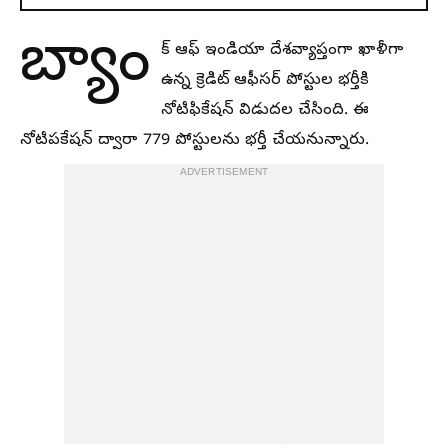
బ్యాం
క్ ఆఫ్ ఇండియా దేశవ్యాప్తంగా ఖాళీగా
ఉన్న క్రెడిట్ ఆఫీసర్ పోస్టుల భర్తీకి
నోటిఫికేషన్ విడుదల చేసింది. ఈ
నోటిపకేషన్ ద్వారా 779 పోస్టులను భర్తీ చేయనున్నారు.
ADVERTISEMENT