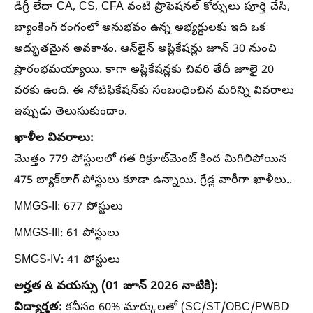
డిగ్రీ లేదా CA, CS, CFA వంటి ప్రొఫెషనల్ కోర్సులు పూర్తి చేసి,
బ్యాంకింగ్ రంగంలో అనుభవం ఉన్న అభ్యర్థులకు ఇది ఒక
అద్భుతమైన అవకాశం. ఆన్‌లైన్ అప్లికేషన్లు జూన్ 30 నుంచి
ప్రారంభమయ్యాయి. కాగా అప్లికేషన్లకు చివరి తేదీ జూలై 20
వరకు ఉంది. ఈ నోటిఫికేషన్‌కు సంబంధించిన మరిన్ని వివరాలు
ఇప్పుడు తెలుసుకుందాం.
ఖాళీల వివరాలు:
మొత్తం 779 పోస్టులలో గత రిక్రూట్‌మెంట్ కింద మిగిలిపోయిన
475 బ్యాక్‌లాగ్ పోస్టులు కూడా ఉన్నాయి. గ్రేడ్ల వారీగా ఖాళీలు..
MMGS-II: 677 పోస్టులు
MMGS-III: 61 పోస్టులు
SMGS-IV: 41 పోస్టులు
అర్హత & వయస్సు (01 జూన్ 2026 నాటికి):
విద్యార్హత:
కనీసం 60% మార్కులతో (SC/ST/OBC/PWBD