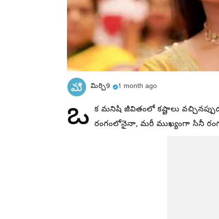
మిర్చి9
1 month ago
ఒ
క మనిషి జీవితంలో కష్టాలు వచ్చినప్పుడ
రంగంలోనైనా, మరీ ముఖ్యంగా సినీ రంగ