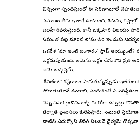
అఖిల్ కూడా ఆమెను అభినందించారు. విజయానికి
భిన్నంగా స్పందిస్తుందో ఈ పరిణామాలే చెపుతున
సమాజం తీరు ఇలాగే ఉంటుంది. ఓటమి, కష్టాల్లో
బలహీనపరుస్తుంది. కానీ ఒక్కసారి విజయం సాధించి
సమంత పట్ల మారిన లోకం తీరే ఇందుకు నిదర్శ
ఒకవేళ 'మా ఇంటి బంగారం' ఫ్లాప్ అయ్యుంటే? ప
అర్థమవుతుంది. ఆమెను అర్థం చేసుకొని ప్రతి
ఆమె అదృష్టమే.
జీవితంలో కష్టకాలం సాగుతున్నప్పుడు ఇతరుల త
పోరాడుతూనే ఉండాలి. ఎందుకంటే ఏ పరిస్థితు
నిన్న విమర్శించినవాళ్ళే ఈ రోజు చప్పట్లు కొడ
తర్వాత ప్రశంసలు కురిపిస్తారు. సమంత ప్రయాణం
వాటిని ఎదుర్కొని తిరిగి నిలబడే ధైర్యమే గొప్పవాడి