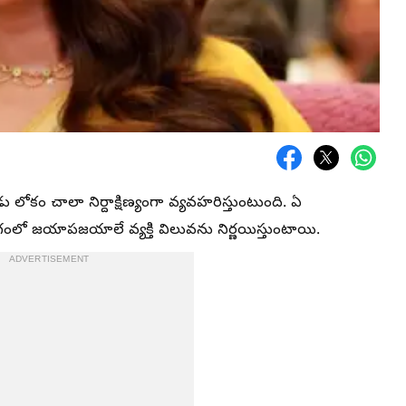
ు లోకం చాలా నిర్దాక్షిణ్యంగా వ్యవహరిస్తుంటుంది. ఏ
ంలో జయాపజయాలే వ్యక్తి విలువను నిర్ణయిస్తుంటాయి.
ADVERTISEMENT