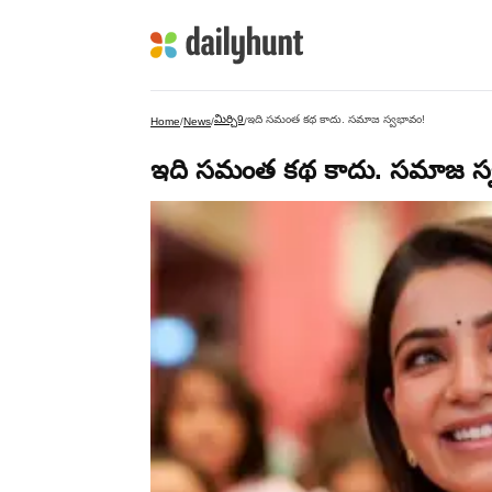
మిర్చి9
ఇది సమంత కథ కాదు. సమాజ స్వభావం!
Home
/
News
/
/
ఇది సమంత కథ కాదు. సమాజ స్