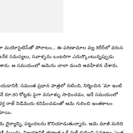
ంగా మయోసైటిస్‌తో పోరాటం… ఈ పరిణామాల వల్ల కెరీర్‌లో వరుస
ేక సమస్యలు, సవాళ్ళను ఒంటరిగా ఎదుర్కొంటున్నప్పుడు
ేశారు. ఆ సమయంలో ఆమెను చాలా మంది అవహేళన చేశారు.
యడానికి. సమంత ప్రధాన పాత్రలో నటించి, నిర్మించిన 'మా ఇంటి
నే రూ.80 కోట్లకు పైగా వసూళ్ళు సాధించడం, ఇదే సమయంలో
్త రాజ్ నిడిమొరు కనిపించడంతో ఆమె గురించి ఇంతకాలం
ోయాయి.
ె ధైర్యాన్ని, పట్టుదలను కొనియాడుతున్నారు. ఆమె మాజీ మరిది