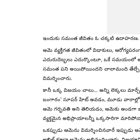
ఇందుకు సమంత జీవితం ఓ చక్కటి ఉదాహరణ.
ఆమె వ్యక్తిగత జీవితంలో విడాకులు, ఆరోగ్యపర
ఎదురుదెబ్బలు ఎదుర్కొంటూ, ఒకే సమయంలో అన
సమంత పని అయిపోయిందని చాలామంది తేల్చ
విమర్శించారు.
కానీ ఒక్క విజయం చాలు… అన్ని లెక్కలు మార్చే
బంగారం' సూపర్ హిట్ అవడం, మూడు వారాల్లో
ఆమె గర్భవతి అని తెలియడం, ఆమెకు అండగా భర
వ్యక్తమైన అభిప్రాయాలన్నీ ఒక్కసారిగా మారిప
ఒకప్పుడు ఆమెను విమర్శించినవారే ఇప్పుడు ఆమ