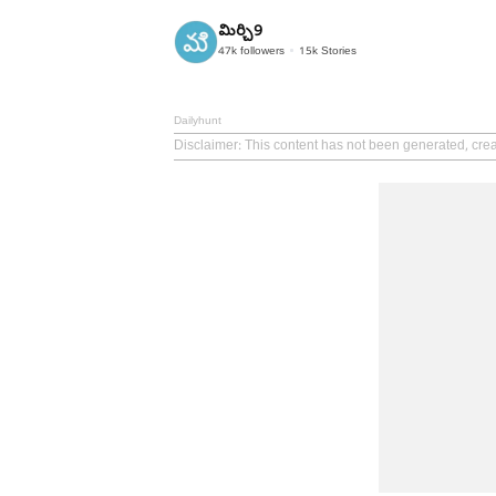
మిర్చి9
47k
followers
15k
Stories
Dailyhunt
Disclaimer
: This content has not been generated, crea