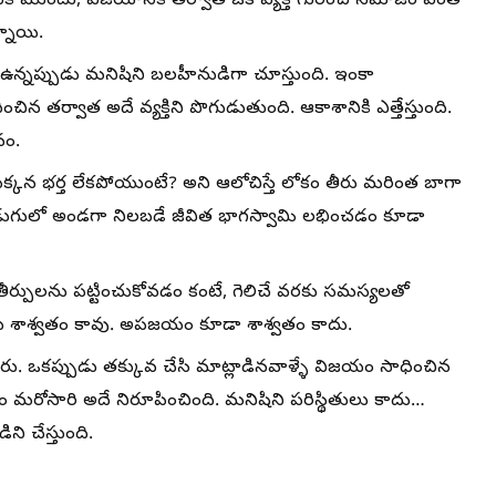
 ముందు, విజయానికి తర్వాత ఒకే వ్యక్తి గురించి సమాజం ఎంత
్నాయి.
 ఉన్నప్పుడు మనిషిని బలహీనుడిగా చూస్తుంది. ఇంకా
న తర్వాత అదే వ్యక్తిని పొగుడుతుంది. ఆకాశానికి ఎత్తేస్తుంది.
నం.
క్కన భర్త లేకపోయుంటే? అని ఆలోచిస్తే లోకం తీరు మరింత బాగా
 అడుగులో అండగా నిలబడే జీవిత భాగస్వామి లభించడం కూడా
ీర్పులను పట్టించుకోవడం కంటే, గెలిచే వరకు సమస్యలతో
లు శాశ్వతం కావు. అపజయం కూడా శాశ్వతం కాదు.
తారు. ఒకప్పుడు తక్కువ చేసి మాట్లాడినవాళ్ళే విజయం సాధించిన
 మరోసారి అదే నిరూపించింది. మనిషిని పరిస్థితులు కాదు…
ని చేస్తుంది.