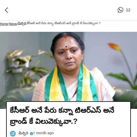
12
మిర్చి9
కేసీఆర్ అనే పేరు కన్నా టిఆర్ఎస్ అనే బ్రాండ్ కే విలువెక్కువా.?
Home
/
News
/
/
కేసీఆర్ అనే పేరు కన్నా టిఆర్ఎస్ అనే
బ్రాండ్ కే విలువెక్కువా.?
మిర్చి9
1 month ago