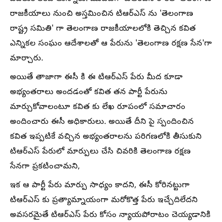
రాజకీయాలు నుంచి అస్తమించిన టిఆర్ఎస్ ను 'తెలంగాణ
రాష్ట్ర సమితి' గా తెలంగాణ రాజకీయాలలోకి తెచ్చిన కవిత
ఎన్నికల సంఘం ఆదేశాలతో ఆ పేరును 'తెలంగాణ రక్షణ సేన'గా
మార్చారు.
అయితే తాజాగా ఈసీ కి ఈ టిఆర్ఎస్ పేరు మీద కూడా
అభ్యంతరాలు అందడంతో కవిత తన పార్టీ పేరును
మార్చుకోవాలంటూ కవిత కు లేఖ రూపంలో సమాచారం
అందించారు ఈసీ అధికారులు. అయితే దీని పై స్పందించిన
కవిత ఇప్పటికే వచ్చిన అభ్యంతరాలను పరిగణలోకి తీసుకుని
టిఆర్ఎస్ పేరులో మార్పులు చేసి చివరికి తెలంగాణ రక్షణ
సేనగా ప్రకటించామని,
ఇక ఆ పార్టీ పేరు మార్పు సాధ్యం కాదని, ఈసీ కోరినట్టుగా
టిఆర్ఎస్ కు ప్రత్యామ్నాయంగా మరోకొత్త పేరు ఇచ్చేదిలేదని
అవసరమైతే టిఆర్ఎస్ పేరు కోసం న్యాయపోరాటం చెయ్యడానికి