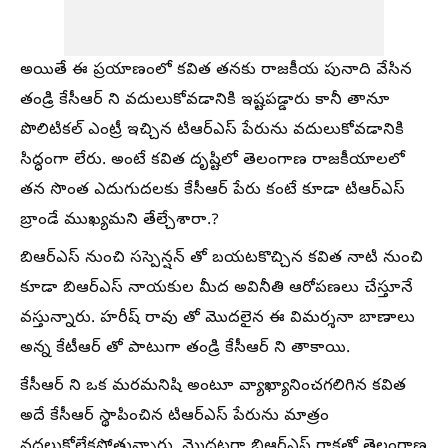
అయితే ఈ ప్రయాణంలో కవిత తనకు రాజకీయ పునాది వేసిన
తండ్రి కేసీఆర్ ని వదులుకోవడానికి ఇష్టపడ్డారు కానీ తానూ
పొలిటికల్ ఎంట్రీ ఇచ్చిన టిఆర్ఎస్ పేరును వదులుకోవడానికి
సిద్ధంగా లేరు. అంటే కవిత దృష్టిలో తెలంగాణ రాజకీయాలలో
తన సొంత ఎదుగుదలకు కేసీఆర్ పేరు కంటే కూడా టిఆర్ఎస్
బ్రాండే ముఖ్యమని తేల్చేశారా.?
బిఆర్ఎస్ నుంచి సస్పెన్షన్ తో బయటకొచ్చిన కవిత నాటి నుంచి
కూడా బిఆర్ఎస్ నాయకుల మీద అవినీతి ఆరోపణలు చేస్తూనే
వస్తున్నారు. హరీష్ రావు తో మొదలైన ఈ విమర్శనా బాణాలు
అన్న కేటీఆర్ తో పాటుగా తండ్రి కేసీఆర్ ని తాకాయి.
కేసీఆర్ ని ఒక మరమనిషి అంటూ వ్యాఖ్యానించగలిగిన కవిత
అదే కేసీఆర్ స్థాపించిన టిఆర్ఎస్ పేరును మాత్రం
వదలుకోలేకపోతున్నారు. మొదటగా బిఆర్ఎస్ రాకతో తెలంగాణ