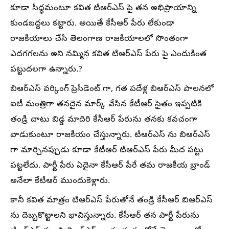
కూడా సిద్ధమంటూ కవిత టిఆర్ఎస్ పై తన అభిప్రాయాన్ని
కుండబద్దలు కట్టారు. అయితే కేసీఆర్ పేరు లేకుండా
రాజకీయాలు చేసి తెలంగాణ రాజకీయాలలో సొంతంగా
ఎదగగలను అని నమ్మిన కవిత టిఆర్ఎస్ పేరు పై ఎందుకింత
పట్టుదలగా ఉన్నారు.?
బిఆర్ఎస్ వర్కింగ్ ప్రెసిడెంట్ గా, గత పదేళ్ల బిఆర్ఎస్ పాలనలో
ఐటీ మంత్రిగా తనదైన మార్క్ వేసిన కేటీఆర్ సైతం ఇప్పటికి
తండ్రి చాటు బిడ్డ మాదిరి కేసీఆర్ పేరును తనకు కవచంగా
వాడుకుంటూ రాజకీయం చేస్తున్నారు. టిఆర్ఎస్ ను బిఆర్ఎస్
గా మార్చినప్పుడు కూడా కేటీఆర్ టిఆర్ఎస్ పేరు మీద పట్టు
పట్టలేదు. పార్టీ పేరు ఏదైనా కేసీఆర్ పేరే తమ రాజకీయ బ్రాండ్
అనేలా కేటీఆర్ ముందుకెళ్లారు.
కానీ కవిత మాత్రం టిఆర్ఎస్ పేరుతోనే తండ్రి కేసీఆర్ బిఆర్ఎస్
ను దెబ్బకొట్టాలని భావిస్తున్నారు. కేసీఆర్ తన పార్టీ పేరును