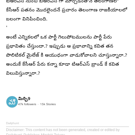
టిఆర్ఎస్ నుంచి బిఆర్ఎస్ గా మార్చడంతోనే తెలంగాణలో
కేసీఆర్ పతనం మొదలైందనే ప్రచారం తెలంగాణ రాజకీయాలలో
బలంగా వినిపించింది.
'
అంటే ఎన్నికలలో ఒక పార్టీ గెలుపోటములను పార్టీ పేరు
ప్రభావితం చేస్తుందా.? ఇప్పుడు ఆ ప్రభావాన్ని కవిత తన
పొలిటికల్ మైలేజ్ కి ఆయుధంగా వాడుకోవాలని చూస్తున్నారా.?
అందుకే కేసీఆర్ పేరు కన్నా కూడా టిఆర్ఎస్ బ్రాండ్ కే కవిత
విలువిస్తున్నారా.?
మిర్చి9
47k
followers
15k
Stories
Dailyhunt
Disclaimer
: This content has not been generated, created or edited by