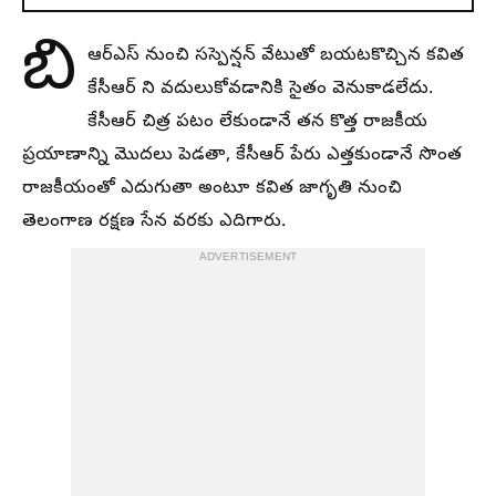
బి
ఆర్ఎస్ నుంచి సస్పెన్షన్ వేటుతో బయటకొచ్చిన కవిత
కేసీఆర్ ని వదులుకోవడానికి సైతం వెనుకాడలేదు.
కేసీఆర్ చిత్ర పటం లేకుండానే తన కొత్త రాజకీయ
ప్రయాణాన్ని మొదలు పెడతా, కేసీఆర్ పేరు ఎత్తకుండానే సొంత
రాజకీయంతో ఎదుగుతా అంటూ కవిత జాగృతి నుంచి
తెలంగాణ రక్షణ సేన వరకు ఎదిగారు.
ADVERTISEMENT