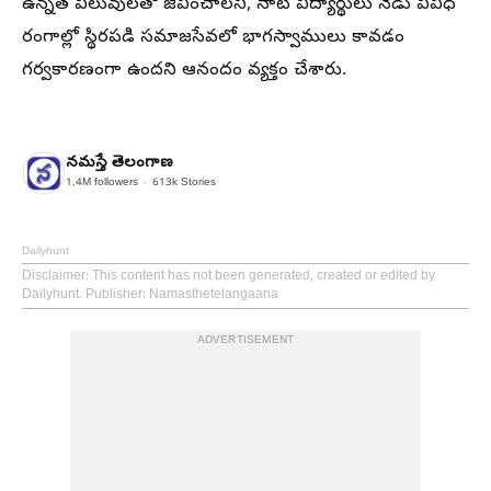
ఉన్నత విలువులతో జీవించాలని, నాటి విద్యార్థులు నేడు వివిధ
రంగాల్లో స్థిరపడి సమాజసేవలో భాగస్వాములు కావడం
గర్వకారణంగా ఉందని ఆనందం వ్యక్తం చేశారు.
నమస్తే తెలంగాణ
1.4M
followers
613k
Stories
Dailyhunt
Disclaimer
: This content has not been generated, created or edited by
Dailyhunt. Publisher: Namasthetelangaana
ADVERTISEMENT