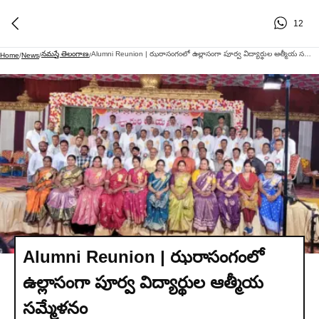
12
నమస్తే తెలంగాణ
Alumni Reunion | ఝరాసంగంలో ఉల్లాసంగా పూర్వ విద్యార్థుల ఆత్మీయ సమ్మేళనం
Home
/
News
/
/
Alumni Reunion | ఝరాసంగంలో
ఉల్లాసంగా పూర్వ విద్యార్థుల ఆత్మీయ
సమ్మేళనం