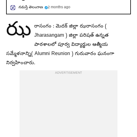
నమస్తే తెలంగాణ
2 months ago
ఝ
రాసంగం : మెదక్‌ జిల్లా ఝరాసంగం (
Jharasangam ) జిల్లా పరిషత్ ఉన్నత
పాఠశాలలో పూర్వ విద్యార్థుల ఆత్మీయ
సమ్మేళనాన్ని( Alumni Reunion ) గురువారం ఘనంగా
నిర్వహించారు.
ADVERTISEMENT