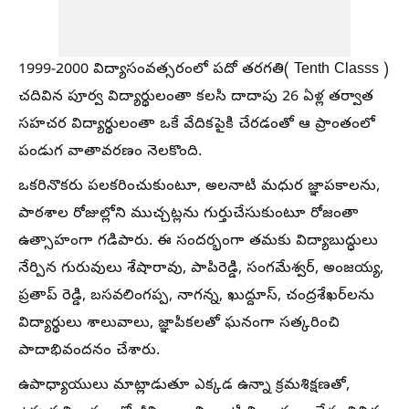
1999-2000 విద్యాసంవత్సరంలో పదో తరగతి( Tenth Classs )
చదివిన పూర్వ విద్యార్థులంతా కలసి దాదాపు 26 ఏళ్ల తర్వాత
సహచర విద్యార్థులంతా ఒకే వేదికపైకి చేరడంతో ఆ ప్రాంతంలో
పండుగ వాతావరణం నెలకొంది.
ఒకరినొకరు పలకరించుకుంటూ, అలనాటి మధుర జ్ఞాపకాలను,
పాఠశాల రోజుల్లోని ముచ్చట్లను గుర్తుచేసుకుంటూ రోజంతా
ఉత్సాహంగా గడిపారు. ఈ సందర్భంగా తమకు విద్యాబుద్ధులు
నేర్పిన గురువులు శేషారావు, పాపిరెడ్డి, సంగమేశ్వర్, అంజయ్య,
ప్రతాప్ రెడ్డి, బసవలింగప్ప, నాగన్న, ఖుద్దూస్, చంద్రశేఖర్‌లను
విద్యార్థులు శాలువాలు, జ్ఞాపికలతో ఘనంగా సత్కరించి
పాదాభివందనం చేశారు.
ఉపాధ్యాయులు మాట్లాడుతూ ఎక్కడ ఉన్నా క్రమశిక్షణతో,