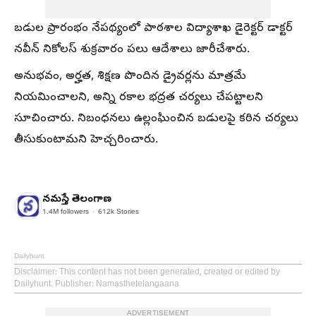
బడుల ప్రారంభం నేపథ్యంలో పాఠశాల విద్యాశాఖ డైరెక్టర్‌ డాక్టర్‌
నవీన్‌ నికోలస్‌ శుక్రవారం పలు ఆదేశాలు జారీచేశారు.
అనుభవం, అర్హత, శిక్షణ పొందిన డ్రైవర్లను మాత్రమే
నియమించాలని, అన్ని రకాల భద్రత చర్యలు చేపట్టాలని
సూచించారు. నిబంధనలు ఉల్లంఘించిన బడులపై కఠిన చర్యలు
తీసుకుంటామని హెచ్చరించారు.
నమస్తే తెలంగాణ
1.4M
followers
612k
Stories
Dailyhunt
Disclaimer
: This content has not been generated, created or edited by
Dailyhunt. Publisher: Namasthetelangaana
ADVERTISEMENT