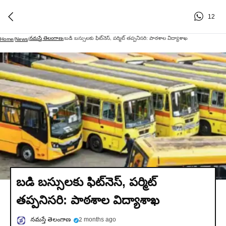
12
నమస్తే తెలంగాణ
బడి బస్సులకు ఫిట్‌నెస్‌, పర్మిట్‌ తప్పనిసరి: పాఠశాల విద్యాశాఖ
Home
/
News
/
/
బడి బస్సులకు ఫిట్‌నెస్‌, పర్మిట్‌
తప్పనిసరి: పాఠశాల విద్యాశాఖ
నమస్తే తెలంగాణ
2 months ago