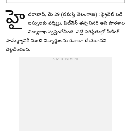
హై
దరాబాద్‌, మే 29 (నమస్తే తెలంగాణ) : ప్రైవేట్‌ బడి
బస్సులకు పర్మిట్లు, ఫిట్‌నెస్‌ తప్పనిసరి అని పాఠశాల
విద్యాశాఖ స్పష్టంచేసింది. ఎట్టి పరిస్థితుల్లో సీటింగ్‌
సామర్థ్యానికి మించి విద్యార్థులను రవాణా చేయరాదని
వెల్లడించింది.
ADVERTISEMENT