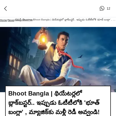
12
నమస్తే తెలంగాణ
Bhoot Bangla | థియేటర్లలో బ్లాక్‌బస్టర్.. ఇప్పుడు ఓటీటీలోకి 'భూత్ బంగ్లా' , మ్యాజిక్‌కు మళ్లీ రెడీ అవ్వండి!
Home
/
News
/
/
Bhoot Bangla | థియేటర్లలో
బ్లాక్‌బస్టర్.. ఇప్పుడు ఓటీటీలోకి 'భూత్
బంగ్లా' , మ్యాజిక్‌కు మళ్లీ రెడీ అవ్వండి!