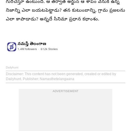
గురిచేస్తూ ఉంటుంది. ఆ తర్వాత అర్జున్ ఆ శాపం వెనుక ఉన్న
నిజాన్ని ఎలా బయటపెట్టాడు? తన కుటుంబాన్ని, గ్రామ ప్రజలను
ఎలా కాపాడాడు? అన్నదే సినిమా ప్రధాన కథాంశం.
నమస్తే తెలంగాణ
1.4M
followers
612k
Stories
Dailyhunt
Disclaimer
: This content has not been generated, created or edited by
Dailyhunt. Publisher: Namasthetelangaana
ADVERTISEMENT