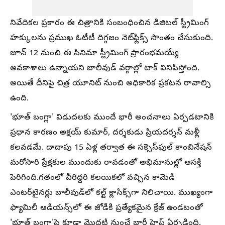
నివేదికల ప్రకారం ఈ చిత్రానికి సంబంధించిన డిజిటల్ స్ట్రీమింగ్
హక్కులను ప్రముఖ ఓటీటీ దిగ్గజం నెట్‌ఫ్లిక్స్ సొంతం చేసుకుంది.
జూన్ 12 నుంచి ఈ సినిమా స్ట్రీమింగ్ ప్రారంభమయ్యే
అవకాశాలు ఉన్నాయని బాలీవుడ్ వర్గాల్లో టాక్ వినిపిస్తోంది.
అయితే దీనిపై చిత్ర యూనిట్ నుంచి అధికారిక ప్రకటన రావాల్సి
ఉంది.
'భూత్ బంగ్లా' విడుదలకు ముందే భారీ అంచనాలు ఏర్పడటానికి
ప్రధాన కారణం అక్షయ్ కుమార్, దర్శకుడు ప్రియదర్శన్ మళ్లీ
కలవడమే. దాదాపు 15 ఏళ్ల తర్వాత ఈ సక్సెస్‌ఫుల్ కాంబినేషన్
మరోసారి ప్రేక్షకుల ముందుకు రావడంతో అభిమానుల్లో ఆసక్తి
పెరిగింది.గతంలో వీరిద్దరి కలయికలో వచ్చిన కామెడీ
ఎంటర్‌టైనర్లు బాలీవుడ్‌లో కల్ట్ క్లాసిక్స్‌గా నిలిచాయి. ముఖ్యంగా
ఫ్యామిలీ ఆడియన్స్‌లో ఈ జోడీకి ప్రత్యేకమైన క్రేజ్ ఉండటంతో
'భూత్ బంగ్లా'పై కూడా మొదటి నుంచే భారీ హైప్ ఏర్పడింది.