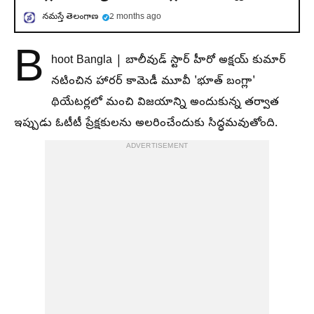
నమస్తే తెలంగాణ
2 months ago
B
hoot Bangla | బాలీవుడ్ స్టార్ హీరో అక్షయ్ కుమార్
నటించిన హారర్ కామెడీ మూవీ 'భూత్ బంగ్లా'
థియేటర్లలో మంచి విజయాన్ని అందుకున్న తర్వాత
ఇప్పుడు ఓటీటీ ప్రేక్షకులను అలరించేందుకు సిద్ధమవుతోంది.
ADVERTISEMENT