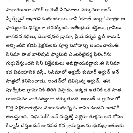
సాధారణంగా హారర్ కామెడీ సినిమాలు ఎక్కువగా జంప్
స్కేర్స్‌పైనే ఆధారపడుతుంటాయి. కానీ 'భూత్ బంగ్లా' మాత్రం ఆ
ఫార్ములాకు భిన్నంగా తెరకెక్కింది. అతీంద్రియ శక్తులు, గ్రామీణ
జానపద కథలు, ఎమోషనల్ డ్రామా, ప్రియదర్శన్ స్టైల్ కామెడీ
అన్నింటినీ కలిపి ప్రేక్షకులకు పూర్తి వినోదాన్ని అందించారు.ఈ
సినిమా పాత బాలీవుడ్ ఫ్యామిలీ ఎంటర్‌టైనర్ల ఫీలింగ్‌ను
గుర్తుచేస్తుందని సినీ విశ్లేషకులు అభిప్రాయపడ్డారు.ఈ సినిమా
కథ విషయానికి వస్తే.. సినిమాలో అక్షయ్ కుమార్ అర్జున్ అనే
పాత్రలో కనిపించాడు. లండన్‌లో జీవిస్తున్న అర్జున్.. తన
పూర్వీకుల గ్రామానికి తిరిగి వస్తాడు. అక్కడ అతనికి ఒక పాత
రాజభవనం వారసత్వంగా దక్కుతుంది. అయితే ఆ గ్రామంలో
కొత్త పెళ్లికూతుళ్లను వెంటాడుతున్న ఓ శాపం ఉందని అతనికి
తెలుస్తుంది. 'వధుసుర్' అనే దుష్టశక్తి పెళ్లికూతుళ్లను బలి కోసం
కిడ్నాప్ చేస్తుందనే జానపద కథ గ్రామస్థులను భయభ్రాంతులకు