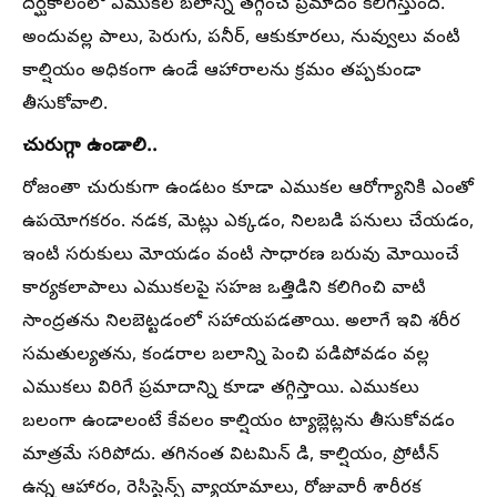
దీర్ఘకాలంలో ఎముకల బలాన్ని తగ్గించే ప్రమాదం కలిగిస్తుంది.
అందువల్ల పాలు, పెరుగు, పనీర్, ఆకుకూరలు, నువ్వులు వంటి
కాల్షియం అధికంగా ఉండే ఆహారాలను క్రమం తప్పకుండా
తీసుకోవాలి.
చురుగ్గా ఉండాలి..
రోజంతా చురుకుగా ఉండటం కూడా ఎముకల ఆరోగ్యానికి ఎంతో
ఉపయోగకరం. నడక, మెట్లు ఎక్కడం, నిలబడి పనులు చేయడం,
ఇంటి సరుకులు మోయడం వంటి సాధారణ బరువు మోయించే
కార్యకలాపాలు ఎముకలపై సహజ ఒత్తిడిని కలిగించి వాటి
సాంద్రతను నిలబెట్టడంలో సహాయపడతాయి. అలాగే ఇవి శరీర
సమతుల్యతను, కండరాల బలాన్ని పెంచి పడిపోవడం వల్ల
ఎముకలు విరిగే ప్రమాదాన్ని కూడా తగ్గిస్తాయి. ఎముకలు
బలంగా ఉండాలంటే కేవలం కాల్షియం ట్యాబ్లెట్లను తీసుకోవడం
మాత్రమే సరిపోదు. తగినంత విటమిన్ డి, కాల్షియం, ప్రోటీన్
ఉన్న ఆహారం, రెసిస్టెన్స్ వ్యాయామాలు, రోజువారీ శారీరక