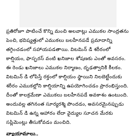
ప్రతిరోజూ పాటించే కొన్ని మంచి అలవాట్లు ఎముకల సాంద్రతను
పెంచి, భవిష్యత్తులో ఎముకలు బలహీనపడే ప్రమాదాన్ని
తగ్గించడంలో సహాయపడతాయి. విటమిన్ డి శరీరంలో
కాల్షియం, ఫాస్ఫరస్ వంటి ఖనిజాల శోషణకు ఎంతో అవసరం.
ఈ రెండు ఖనిజాలు ఎముకల నిర్మాణం, దృఢత్వానికి కీలకం.
విటమిన్ డి లోపిస్తే రక్తంలో కాల్షియం స్థాయిని నిలబెట్టేందుకు
శరీరం ఎముకల్లోని కాల్షియాన్ని ఉపయోగించడం ప్రారంభిస్తుంది.
దీంతో కాలక్రమేణా ఎముకలు బలహీనపడే అవకాశం ఉంటుంది.
అందువల్ల తగినంత సూర్యరశ్మి పొందడం, అవసరమైనప్పుడు
విటమిన్ డి ఉన్న ఆహారం లేదా వైద్యుల సూచన మేరకు
సప్లిమెంట్లు తీసుకోవడం మంచిది.
వ్యాయామాలు..