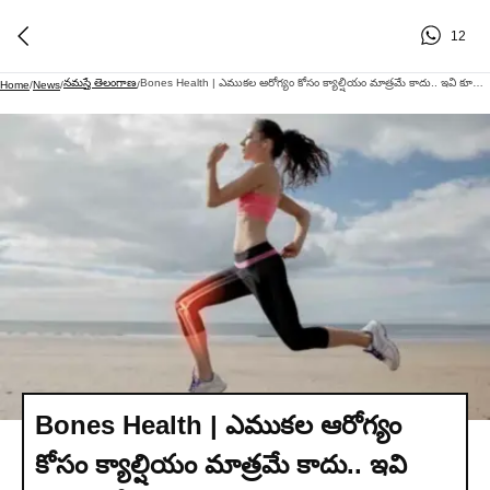
12
నమస్తే తెలంగాణ
Bones Health | ఎముకల ఆరోగ్యం కోసం క్యాల్షియం మాత్రమే కాదు.. ఇవి కూడా దోహదం చేస్తాయి..
Home
/
News
/
/
Bones Health | ఎముకల ఆరోగ్యం
కోసం క్యాల్షియం మాత్రమే కాదు.. ఇవి