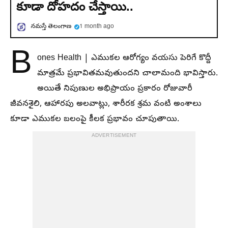
కూడా దోహదం చేస్తాయి..
నమస్తే తెలంగాణ
1 month ago
B
ones Health | ఎముకల ఆరోగ్యం వయసు పెరిగే కొద్దీ
మాత్రమే ప్రభావితమవుతుందని చాలామంది భావిస్తారు.
అయితే నిపుణుల అభిప్రాయం ప్రకారం రోజువారీ
జీవనశైలి, ఆహారపు అలవాట్లు, శారీరక శ్రమ వంటి అంశాలు
కూడా ఎముకల బలంపై కీలక ప్రభావం చూపుతాయి.
ADVERTISEMENT