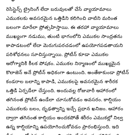
రెసిస్టెన్స్ ట్రైనింగ్ లేదా బరువులతో చేసే వ్యాయామాలు
ఎముకలకు అవసరమైన ఒత్తిడిని కలిగించి వాటిని మరింత
బలంగా మారేలా ప్రోత్సహిస్తాయి. ఈ తరహా వ్యాయామాలు
ముఖ్యంగా నడుము, తుంటి భాగంలోని ఎముకల సాంద్రతను
కాపాడటంలో లేదా మెరుగుపరచడంలో ఉపయోగపడతాయని
పరిశోధనలు సూచిస్తున్నాయి. ప్రోటీన్ కూడా ఎముకల
ఆరోగ్యానికి కీలక పోషకం. ఎముకల నిర్మాణంలో ముఖ్యమైన
కొలాజెన్ అనే ప్రోటీన్ అధికంగా ఉంటుంది. అంతేకాకుండా ప్రోటీన్
కండరాల బలాన్ని కాపాడి, ఎముకలపై అవసరమైన శారీరక
ఒత్తిడి ఏర్పడేలా చేస్తుంది. అందువల్ల రోజువారీ ఆహారంలో
తగినంత ప్రోటీన్ ఉండేలా చూసుకోవడం అవసరం. కాల్షియం
ఎముకలకు బలం, దృఢత్వాన్ని ఇచ్చే ప్రధాన ఖనిజం. ఆహారం
ద్వారా తగినంత కాల్షియం అందకపోతే శరీరం ఎముకల్లో నిల్వ
ఉన్న కాల్షియాన్ని ఉపయోగించుకోవడం ప్రారంభిస్తుంది. ఇది