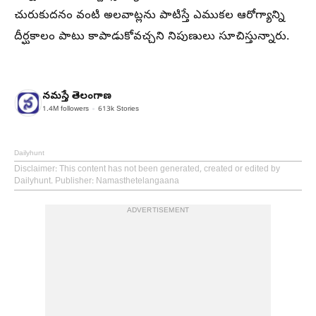
చురుకుదనం వంటి అలవాట్లను పాటిస్తే ఎముకల ఆరోగ్యాన్ని
దీర్ఘకాలం పాటు కాపాడుకోవచ్చని నిపుణులు సూచిస్తున్నారు.
నమస్తే తెలంగాణ
1.4M
followers
613k
Stories
Dailyhunt
Disclaimer
: This content has not been generated, created or edited by
Dailyhunt. Publisher: Namasthetelangaana
ADVERTISEMENT