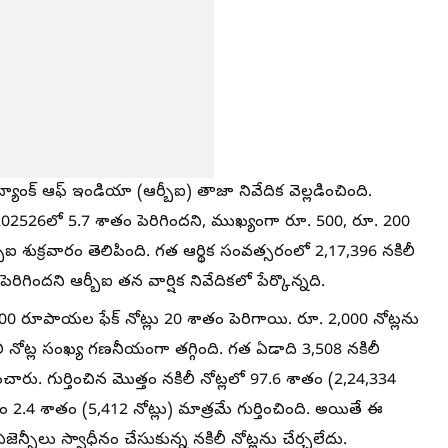
బ్యాంక్‌ ఆఫ్‌ ఇండియా (ఆర్బీఐ) తాజా నివేదిక వెల్లడించింది.
తింపు 202526లో 5.7 శాతం పెరిగిందని, ముఖ్యంగా రూ. 500, రూ. 200
ీఐ శుక్రవారం తెలిపింది. గత ఆర్థిక సంవత్సరంలో 2,17,396 నకిలీ
ెరిగిందని ఆర్బీఐ తన వార్షిక నివేదికలో పేర్కొన్నది.
00 రూపాయల ఫేక్‌ నోట్లు 20 శాతం పెరిగాయి. రూ. 2,000 నోట్లను
ట్ల సంఖ్య గణనీయంగా తగ్గింది. గత ఏడాది 3,508 నకిలీ
ించారు. గుర్తించిన మొత్తం నకిలీ నోట్లలో 97.6 శాతం (2,24,334
వలం 2.4 శాతం (5,412 నోట్లు) మాత్రమే గుర్తించింది. అయితే ఈ
ెన్సీలు స్వాధీనం చేసుకున్న నకిలీ నోట్లను చేర్చలేదు.