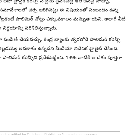
ా ప్లాస్టిక్‌ కరెన్సీ నోట్లను ప్రవేశపెట్టే ఆలోచనపై పాట్నా,
డు సమావేశాలలో చర్చ జరిగినట్టు ఈ విషయంతో సంబంధం ఉన్న
నోట్లకంటే పాలిమర్‌ నోట్లు ఎక్కువకాలం మన్నుతాయని, అలాగే వీటి
ణయాన్ని పరిశీలిస్తున్నారు.
పంపిణీ చేయవచ్చు. కేంద్ర బ్యాంకు త్వరలోనే పాలిమర్‌ కరెన్సీ
వరలో వెల్లడయ్యే అవకాశం ఉన్నదని మీడియా నివేదిక హైలైట్‌ చేసింది.
ిమర్‌ కరెన్సీని ప్రవేశపెట్టింది. 1996 నాటికి ఆ దేశం పూర్తిగా