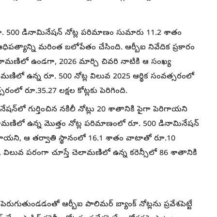
. 500 డినామినేషన్‌ నోట్ల పరిమాణం సుమారు 11.2 శాతం
 ఆధిపత్యాన్ని మరింత బలోపేతం చేసింది. ఆర్బీఐ నివేదిక ప్రకారం
చెలామణిలో ఉండగా, 2026 మార్చి చివరి నాటికి ఆ సంఖ్య
లామణిలో ఉన్న రూ. 500 నోట్ల విలువ 2025 ఆర్థిక సంవత్సరంలో
సరంలో రూ.35.27 లక్షల కోట్లకు పెరిగింది.
్‌లో గుర్తించిన నకిలీ నోట్లు 20 శాతానికి పైగా పెరిగాయని
ెలామణిలో ఉన్న మొత్తం నోట్ల పరిమాణంలో రూ. 500 డినామినేషన్‌
ాగాయని, ఆ తర్వాతి స్థానంలో 16.1 శాతం వాటాతో రూ.10
ి. విలువ పరంగా చూస్తే చెలామణిలో ఉన్న కరెన్సీలో 86 శాతానికి
ుగుతుండడంతో ఆర్బీఐ పాలిమర్‌ బ్యాంక్‌ నోట్లను ప్రవేశపెట్టే