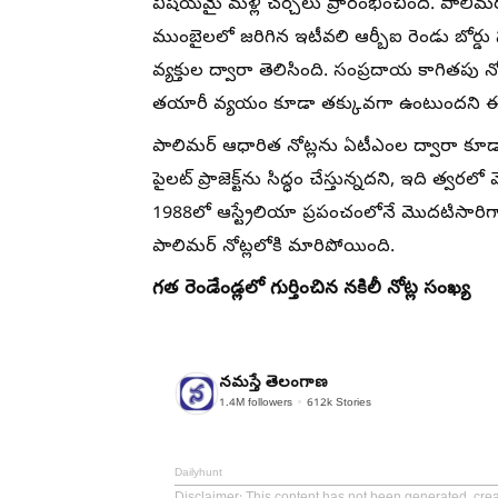
విషయమై మళ్లీ చర్చలు ప్రారంభించింది. పాలిమర్‌ లేద
ముంబైలలో జరిగిన ఇటీవలి ఆర్బీఐ రెండు బోర్
వ్యక్తుల ద్వారా తెలిసింది. సంప్రదాయ కాగితపు 
తయారీ వ్యయం కూడా తక్కువగా ఉంటుందని ఈ నిర్
పాలిమర్‌ ఆధారిత నోట్లను ఏటీఎంల ద్వారా కూడా 
పైలట్‌ ప్రాజెక్ట్‌ను సిద్ధం చేస్తున్నదని, ఇది త్
1988లో ఆస్ట్రేలియా ప్రపంచంలోనే మొదటిసారిగా పాల
పాలిమర్‌ నోట్లలోకి మారిపోయింది.
గత రెండేండ్లలో గుర్తించిన నకిలీ నోట్ల సంఖ్య
నమస్తే తెలంగాణ
1.4M
followers
612k
Stories
Dailyhunt