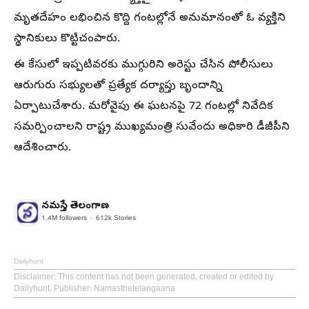
మృతదేహం లభించిన కొద్ది గంటల్లోనే అనుమానంతో ఓ వ్యక్తిని
స్థానికులు కొట్టిచంపారు.
ఈ కేసులో ఇప్పటివరకు ముగ్గురిని అరెస్టు చేసిన పోలీసులు
ఆరుగురు సభ్యులతో ప్రత్యేక దర్యాప్తు బృందాన్ని
ఏర్పాటుచేశారు. మరోవైపు ఈ ఘటనపై 72 గంటల్లో నివేదిక
సమర్పించాలని రాష్ట్ర ముఖ్యమంత్రి సువేందు అధికారి డీజీపీని
ఆదేశించారు.
నమస్తే తెలంగాణ
1.4M
followers
612k
Stories
Dailyhunt
Disclaimer
: This content has not been generated, created or edited by
Dailyhunt. Publisher: Namasthetelangaana