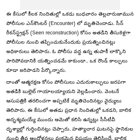
ఈ కేసులో కీలక నిందితుల్లో ఒకడు బుధవారం తెల్లవారుజామున
పోలీసుల ఎన్‌కౌంటర్‌ (Encounter) లో మృతిచెందాడు. సీన్‌
రీకన్‌స్ట్రక్షన్‌ (Seen reconstruction) కోసం అతడిని తీసుకెళ్లగా
పోలీసుల నుంచి తప్పించుకునేందుకు ప్రయత్నించినట్లు
అధికారులు తెలిపారు. ఓ పోలీసు వద్ద ఉన్న తుపాకీ లాక్కొని
పారిపోవడానికి యత్నించడమే కాకుండా.. ఒక రౌండ్‌ కాల్పులు
కూడా జరిపాడని పేర్కొన్నారు.
దాంతో ఆత్మరక్షణ కోసం పోలీసులు ఎదురుకాల్పులు జరపగా
అతడికి బుల్లెట్ గాయాలయ్యాయని వెల్లడించారు. వెంటనే
ఆసుపత్రికి తరలించగా అప్పటికే మృతిచెందినట్లు వైద్యులు
తెలిపారు. ఈ కేసులో అతడు ప్రధాన నిందితుల్లో ఒకడని, బాలిక
అదృశ్యమయ్యే ముందు ఆమెతో కలిసి ఉన్నట్లు సీసీటీవీ
దృశ్యాల్లో గుర్తించినట్లు చెప్పారు. హత్యాచార ఘటనపై స్థానికుల
నుంచి తీవ్ర ఆందోళనలు వ్యక్తమైన విషయం తెలిసిందే. బాలిక