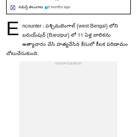
నమస్తే తెలంగాణ
0 months ago
E
ncounter : పశ్చిమబెంగాల్ (west Bengal) లోని
బరుయ్‌పుర్‌ (Baruipur) లో 11 ఏళ్ల బాలికను
అత్యాచారం చేసి హత్యచేసిన కేసులో కీలక పరిణామం
చోటుచేసుకుంది.
ADVERTISEMENT