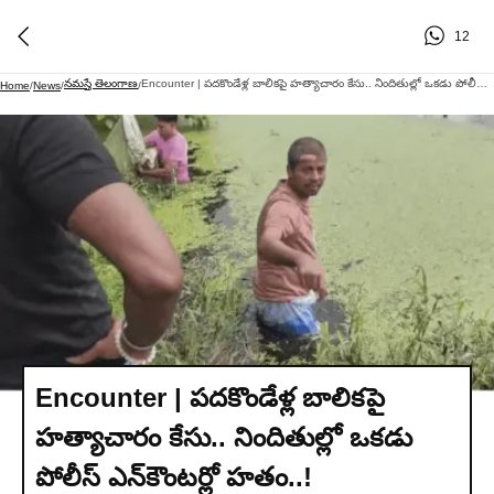
12
నమస్తే తెలంగాణ
Encounter | పదకొండేళ్ల బాలికపై హత్యాచారం కేసు.. నిందితుల్లో ఒకడు పోలీస్ ఎన్‌కౌంటర్లో హతం..!
Home
/
News
/
/
Encounter | పదకొండేళ్ల బాలికపై
హత్యాచారం కేసు.. నిందితుల్లో ఒకడు
పోలీస్ ఎన్‌కౌంటర్లో హతం..!