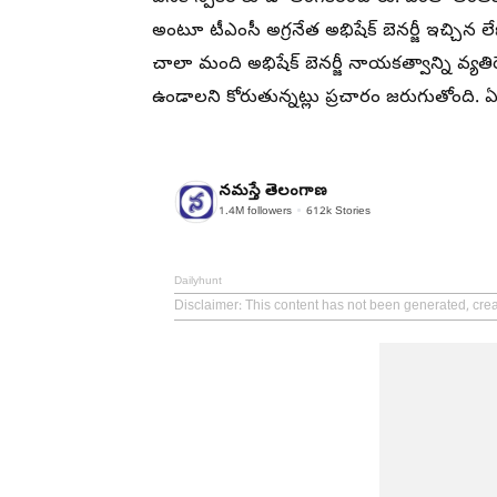
అంటూ టీఎంసీ అగ్రనేత అభిషేక్ బెనర్జీ ఇచ్చిన ల
చాలా మంది అభిషేక్ బెనర్జీ నాయకత్వాన్ని వ్యతిర
ఉండాలని కోరుతున్నట్లు ప్రచారం జరుగుతోంది. ఏద
నమస్తే తెలంగాణ
1.4M
followers
612k
Stories
Dailyhunt
Disclaimer
: This content has not been generated, cr