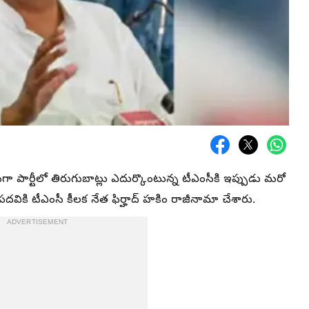
గా పార్టీలో తిరుగుబాట్లు ఎదుర్కొంటున్న టీఎంసీకి ఇప్పుడు మరో
పదవికి టీఎంసీ కీలక నేత ఫిర్హాద్ హకిం రాజీనామా చేశారు.
ADVERTISEMENT