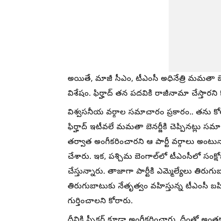
అయితే, మాజీ సీఎం, టీఎంసీ అధినేత్రి మమతా బ
విశేషం. ఫిర్హాద్ తన పదవికి రాజీనామా చేస్తారని 
విశ్వసనీయ వర్గాల సమాచారం ప్రకారం.. తను క
ఫిర్హాద్ ఇటీవలే మమతా బెనర్జీకి చెప్పినట్లు 
తర్వాత అంగీకరించారని ఆ పార్టీ వర్గాలు అంట
చేశారు. ఇక, పశ్చిమ బెంగాల్‌లో టీఎంసీలో సంక
చేస్తున్నారు. తాజాగా పార్టీకి ఎమ్మెల్యేలు తిరు
తిరుగుబాటుకు నేతృత్వం వహిస్తున్న టీఎంసీ బహిష్
గుర్తించాలని కోరారు.
దీనికి స్పీకర్ కూడా అంగీకరించారు. దీంతో అంతక