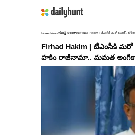
నమస్తే తెలంగాణ
Firhad Hakim | టీఎంసీకి మరో ఝలక్.. కోల్
Home
/
News
/
/
Firhad Hakim | టీఎంసీకి మరో ఝ
హకిం రాజీనామా.. మమత అంగీక