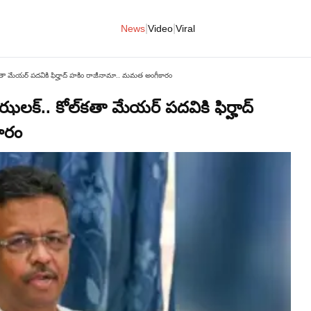
|
|
News
Video
Viral
‌కతా మేయర్ పదవికి ఫిర్హాద్ హకిం రాజీనామా.. మమత అంగీకారం
లక్.. కోల్‌కతా మేయర్ పదవికి ఫిర్హాద్
ారం