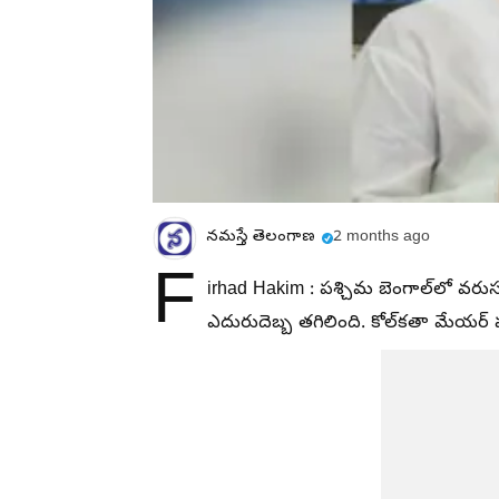
నమస్తే తెలంగాణ
2 months ago
F
irhad Hakim : పశ్చిమ బెంగాల్‌లో వరుస
ఎదురుదెబ్బ తగిలింది. కోల్‌కతా మేయర్ 