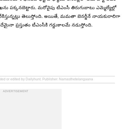
ేఖను పక్కనబెట్టారు. మరోవైపు టీఎంసీ తిరుగుబాటు ఎమ్మెల్యేల్లో
ేకిస్తున్నట్లు తెలుస్తోంది. అయితే, మమతా బెనర్జీనే నాయకురాలిగా
ేమైనా ప్రస్తుతం టీఎంసీకి గడ్డుకాలమే నడుస్తోంది.
eated or edited by Dailyhunt. Publisher: Namasthetelangaana
ADVERTISEMENT