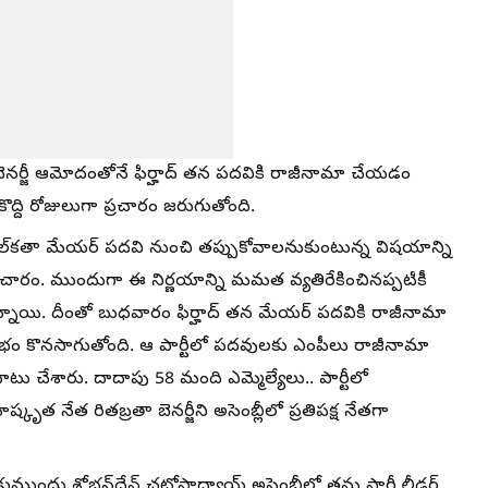
ెనర్జీ ఆమోదంతోనే ఫిర్హాద్ తన పదవికి రాజీనామా చేయడం
కొద్ది రోజులుగా ప్రచారం జరుగుతోంది.
ోల్‌కతా మేయర్ పదవి నుంచి తప్పుకోవాలనుకుంటున్న విషయాన్ని
సమాచారం. ముందుగా ఈ నిర్ణయాన్ని మమత వ్యతిరేకించినప్పటికీ
ున్నాయి. దీంతో బుధవారం ఫిర్హాద్ తన మేయర్ పదవికి రాజీనామా
్షోభం కొనసాగుతోంది. ఆ పార్టీలో పదవులకు ఎంపీలు రాజీనామా
గుబాటు చేశారు. దాదాపు 58 మంది ఎమ్మెల్యేలు.. పార్టీలో
కృత నేత రితబ్రతా బెనర్జీని అసెంబ్లీలో ప్రతిపక్ష నేతగా
ుముందు శోభన్‌దేవ్ ఛట్టోపాధ్యాయ్ అసెంబ్లీలో తమ పార్టీ లీడర్