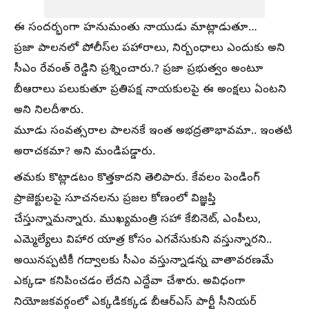
ఈ సందర్భంగా హనుమంతు నాయుడు మాట్లాడుతూ…
ప్రజా పాలనలో పోలీస్‌ల పహారాలు, నిర్బంధాలు ఎందుకు అని
సీఎం రేవంత్ రెడ్డిని ప్రశ్నించారు.? ప్రజా ప్రభుత్వం అంటూ
బీఆరాలు పలుకుతూ ప్రతిపక్ష నాయకులపై ఈ అంక్షలు ఏంటని
అని నిలదీశారు.
మూడు సంవత్సరాల పాలనకే ఇంత అభద్రతాభావమా.. ఇంతటి
అరాచకమా? అని మండిపడ్డారు.
తమకు కొట్లాడటం కొత్తకాదని తెలిపారు. కేవలం పెండింగ్
ప్రాజెక్టులపై సూచనలను ప్రజల కోణంలో విజ్ఞప్తి
చేస్తున్నామన్నారు. ముఖ్యమంత్రి సహా కేబినెట్‌, ఎంపీలు,
ఎమ్మెల్యేలు విహార యాత్ర కోసం ఎగవేసుకుని వస్తున్నారని..
అయినప్పటికీ గద్వాలకు సీఎం వస్తున్నాడన్న వాతావరణమే
ఎక్కడా కనిపించడం లేదని ఎద్దేవా చేశారు. అవిధంగా
నియోజకవర్గంలో ఎక్కడికక్కడ బీఆర్ఎస్ పార్టీ సీనియర్