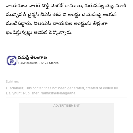
నాయకులు నాగర్ దొడ్డి వెంకట్ రాములు, కురువపల్లయ్య, మాజీ
మున్సిపల్ చైర్మన్ బీఎస్.కేశవ్ ని అరెస్టు చేయడంపై ఆయన
మండిపడ్డారు. బీఆర్ఎస్ నాయకుల అరెస్టును తీవ్రంగా
ఖండిస్తున్నట్లు ఆయన పేర్కొన్నారు.
నమస్తే తెలంగాణ
1.4M
followers
612k
Stories
Dailyhunt
Disclaimer
: This content has not been generated, created or edited by
Dailyhunt. Publisher: Namasthetelangaana
ADVERTISEMENT