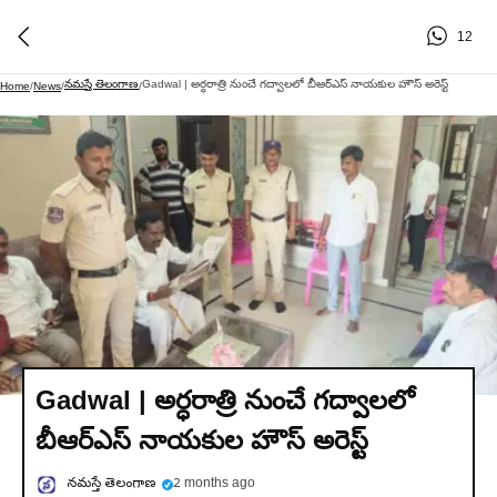
12
నమస్తే తెలంగాణ
Gadwal | అర్ధరాత్రి నుంచే గద్వాలలో బీఆర్‌ఎస్‌ నాయకుల హౌస్ అరెస్ట్
Home
/
News
/
/
Gadwal | అర్ధరాత్రి నుంచే గద్వాలలో
బీఆర్‌ఎస్‌ నాయకుల హౌస్ అరెస్ట్
నమస్తే తెలంగాణ
2 months ago