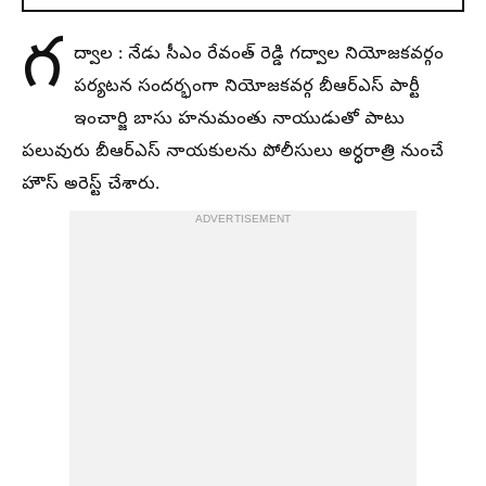
గ
ద్వాల : నేడు సీఎం రేవంత్ రెడ్డి గద్వాల నియోజకవర్గం
పర్యటన సందర్భంగా నియోజకవర్గ బీఆర్ఎస్ పార్టీ
ఇంచార్జి బాసు హనుమంతు నాయుడుతో పాటు
పలువురు బీఆర్‌ఎస్‌ నాయకులను పోలీసులు అర్ధరాత్రి నుంచే
హౌస్ అరెస్ట్ చేశారు.
ADVERTISEMENT