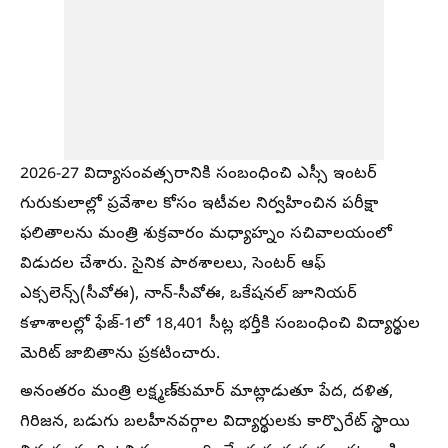
2026-27 విద్యాసంవత్సరానికి సంబంధించి ఎస్సీ ఇంటర్‌
గురుకులాల్లో ప్రవేశాల కోసం ఇటీవల నిర్వహించిన పరీక్షా
ఫలితాలను మంత్రి శుక్రవారం మధ్యాహ్నం సచివాలయంలో
విడుదల చేశారు. సైనిక పాఠశాలలు, సెంటర్‌ ఆఫ్‌
ఎక్సలెన్స్‌(సీవోఈ), నాన్‌-సీవోఈ, ఒకేషనల్‌ జూనియర్‌
కళాశాలల్లో ఫేజ్‌-1లో 18,401 సీట్ల భర్తీకి సంబంధించి విద్యార్థుల
మెరిట్‌ జాబితాను ప్రకటించారు.
అనంతరం మంత్రి లక్ష్మణ్‌కుమార్‌ మాట్లాడుతూ పేద, దళిత,
గిరిజన, బడుగు బలహీనవర్గాల విద్యార్థులకు కార్పొరేట్‌ స్థాయి