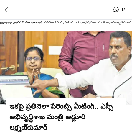
12
నమస్తే తెలంగాణ
ఇకపై ప్రతినెలా పేరెంట్స్‌ మీటింగ్‌.. ఎస్సీ అభివృద్ధిశాఖ మంత్రి అడ్లూరి లక్ష్మణ్‌కుమార్‌
Home
/
News
/
/
ఇకపై ప్రతినెలా పేరెంట్స్‌ మీటింగ్‌.. ఎస్సీ
అభివృద్ధిశాఖ మంత్రి అడ్లూరి
లక్ష్మణ్‌కుమార్‌