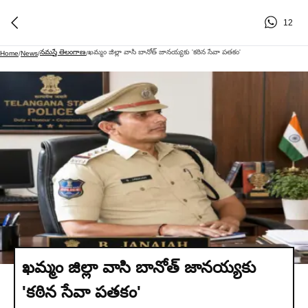
12
నమస్తే తెలంగాణ
ఖమ్మం జిల్లా వాసి బానోత్ జానయ్యకు 'కఠిన సేవా పతకం'
Home
/
News
/
/
ఖమ్మం జిల్లా వాసి బానోత్ జానయ్యకు
'కఠిన సేవా పతకం'