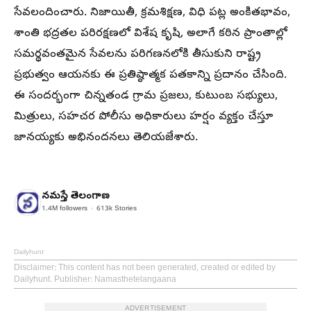
సేవలందించారు. నిజాయితీ, క్రమశిక్షణ, విధి పట్ల అంకితభావం,
శాంతి భద్రతల పరిరక్షణలో విశేష కృషి, అలాగే కఠిన ప్రాంతాల్లో
సమర్థవంతమైన సేవలను పరిగణనలోకి తీసుకుని రాష్ట్ర
ప్రభుత్వం ఆయనకు ఈ ప్రతిష్ఠాత్మక పతకాన్ని ప్రదానం చేసింది.
ఈ సందర్భంగా చిన్నతండ గ్రామ ప్రజలు, కుటుంబ సభ్యులు,
మిత్రులు, సహచర పోలీసు అధికారులు హర్షం వ్యక్తం చేస్తూ
జానయ్యకు అభినందనలు తెలియజేశారు.
నమస్తే తెలంగాణ
1.4M
followers
613k
Stories
Dailyhunt
Disclaimer
: This content has not been generated, created or edited by
Dailyhunt. Publisher: Namasthetelangaana
ADVERTISEMENT