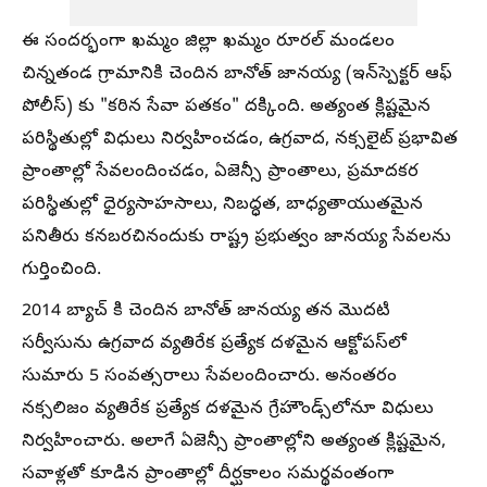
ఈ సందర్భంగా ఖమ్మం జిల్లా ఖమ్మం రూరల్ మండలం
చిన్నతండ గ్రామానికి చెందిన బానోత్ జానయ్య (ఇన్‌స్పెక్టర్ ఆఫ్
పోలీస్) కు "కఠిన సేవా పతకం" దక్కింది. అత్యంత క్లిష్టమైన
పరిస్థితుల్లో విధులు నిర్వహించడం, ఉగ్రవాద, నక్సలైట్ ప్రభావిత
ప్రాంతాల్లో సేవలందించడం, ఏజెన్సీ ప్రాంతాలు, ప్రమాదకర
పరిస్థితుల్లో ధైర్యసాహసాలు, నిబద్ధత, బాధ్యతాయుతమైన
పనితీరు కనబరచినందుకు రాష్ట్ర ప్రభుత్వం జానయ్య సేవలను
గుర్తించింది.
2014 బ్యాచ్ కి చెందిన బానోత్ జానయ్య తన మొదటి
సర్వీసును ఉగ్రవాద వ్యతిరేక ప్రత్యేక దళమైన ఆక్టోపస్‌లో
సుమారు 5 సంవత్సరాలు సేవలందించారు. అనంతరం
నక్సలిజం వ్యతిరేక ప్రత్యేక దళమైన గ్రేహౌండ్స్‌లోనూ విధులు
నిర్వహించారు. అలాగే ఏజెన్సీ ప్రాంతాల్లోని అత్యంత క్లిష్టమైన,
సవాళ్లతో కూడిన ప్రాంతాల్లో దీర్ఘకాలం సమర్థవంతంగా