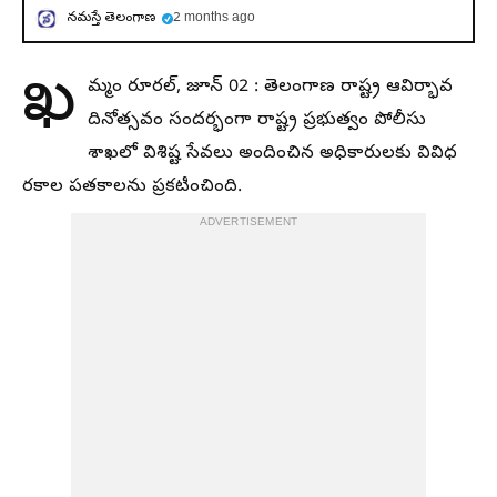
నమస్తే తెలంగాణ
2 months ago
ఖ
మ్మం రూరల్‌, జూన్ 02 : తెలంగాణ రాష్ట్ర ఆవిర్భావ
దినోత్సవం సందర్భంగా రాష్ట్ర ప్రభుత్వం పోలీసు
శాఖలో విశిష్ట సేవలు అందించిన అధికారులకు వివిధ
రకాల పతకాలను ప్రకటించింది.
ADVERTISEMENT